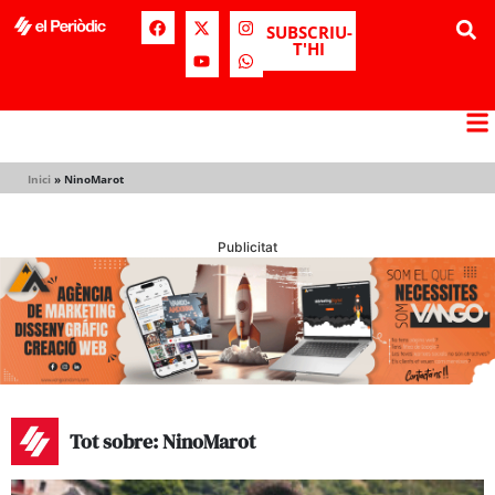
SUBSCRIU-
T'HI
Inici
»
NinoMarot
Publicitat
Tot sobre: NinoMarot