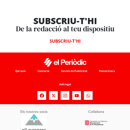
SUBSCRIU-T'HI
De la redacció al teu dispositiu
SUBSCRIU-T'HI
Qui som
Contacte
Serveis de Publicitat
Hemeroteca
Avís legal
Els nostres socis
Col·labora