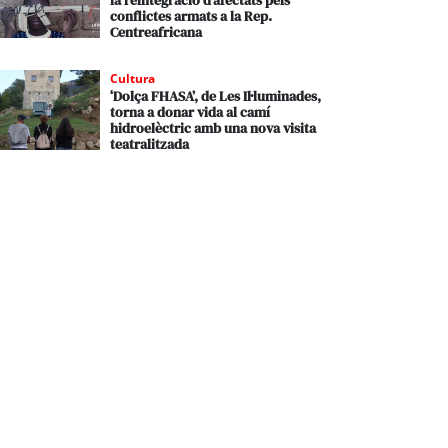
la reintegració d’afectats pels
conflictes armats a la Rep.
Centreafricana
Cultura
‘Dolça FHASA’, de Les Il·luminades,
torna a donar vida al camí
hidroelèctric amb una nova visita
teatralitzada