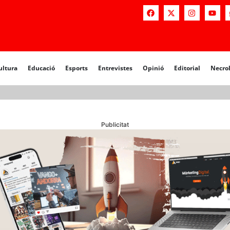
a
Educació
Esports
Entrevistes
Opinió
Editorial
Necrològiq
ultura
Educació
Esports
Entrevistes
Opinió
Editorial
Necro
Publicitat