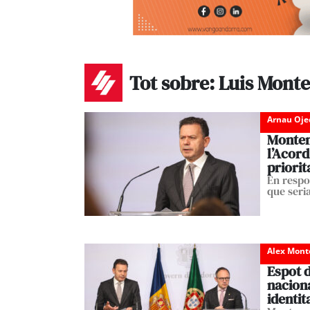
Tot sobre: Luis Mont
Arnau Oje
Monten
l’Acord
priorit
En respo
que seria
Alex Mont
Espot 
naciona
identit