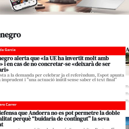
enegro
A
da Garcia
egro alerta que «la UE ha invertit molt amb
» i en cas de no concretar-se «deixarà de ser
ari»
sta a la demanda per celebrar ja el referèndum, Espot apunta
 imprudent i "una actuació inútil sense saber el text final”
ero Carrer
defensa que Andorra no es pot permetre la doble
litat perquè “buidaria de contingut” la seva
at