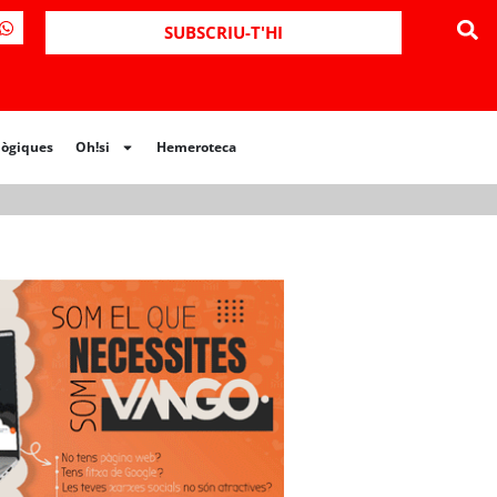
ues
Oh!si
Hemeroteca
SUBSCRIU-T'HI
lògiques
Oh!si
Hemeroteca