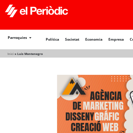
Política
Societat
Economia
Empresa
Cultur
Parroquies
Política
Societat
Economia
Empresa
C
Inici
»
Luis Montenegro