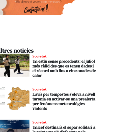
ltres noticies
Societat
Un estiu sense precedents: el juliol
més càlid des que es tenen dades i
el rècord amb fins a cinc onades de
calor
Societat
L’avís per tempestes s’eleva a nivell
taronja en activar-se una prealerta
per fenòmens meteorològics
violents
Societat
Unicef destinarà el sopar solidari a