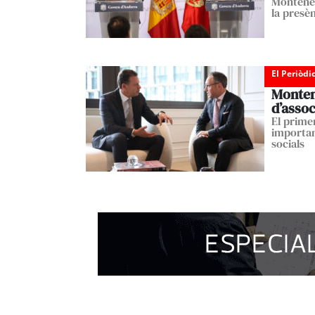
Monteneg
la presè
El Periòdi
Montene
d’assoc
El prime
importan
socials