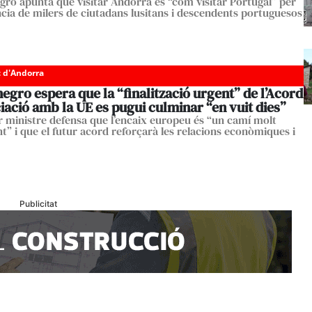
ro apunta que visitar Andorra és “com visitar Portugal” per
ncia de milers de ciutadans lusitans i descendents portuguesos
c d'Andorra
gro espera que la “finalització urgent” de l’Acord
iació amb la UE es pugui culminar “en vuit dies”
r ministre defensa que l’encaix europeu és “un camí molt
t” i que el futur acord reforçarà les relacions econòmiques i
Publicitat