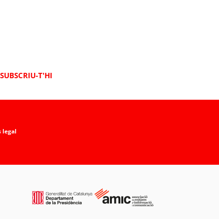
SUBSCRIU-T'HI
 legal