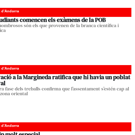
c d'Andorra
tudiants comencen els exàmens de la POB
nombrosos són els que provenen de la branca científica i
ica
c d'Andorra
ació a la Margineda ratifica que hi havia un poblat
al
a fase dels treballs confirma que l’assentament s’estén cap al
 zona oriental
c d'Andorra
p molt especial