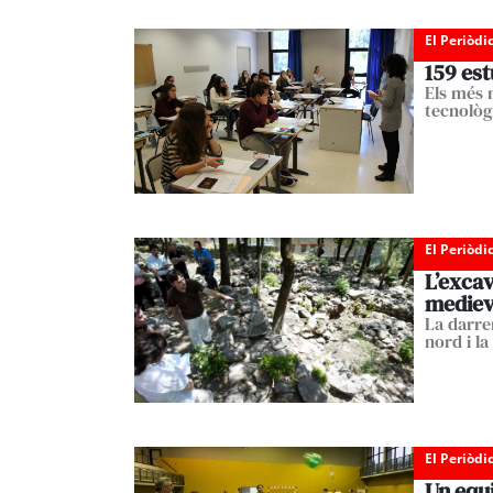
El Periòdi
159 es
Els més 
tecnològ
El Periòdi
L’excav
mediev
La darrer
nord i la
El Periòdi
Un equi