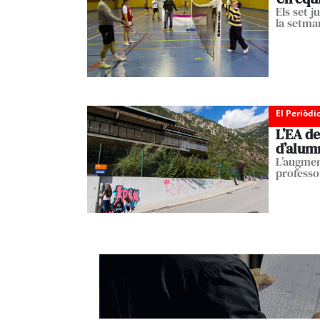
Els set 
la setma
El Periòdi
L’EA de
d’alum
L’augmen
professo