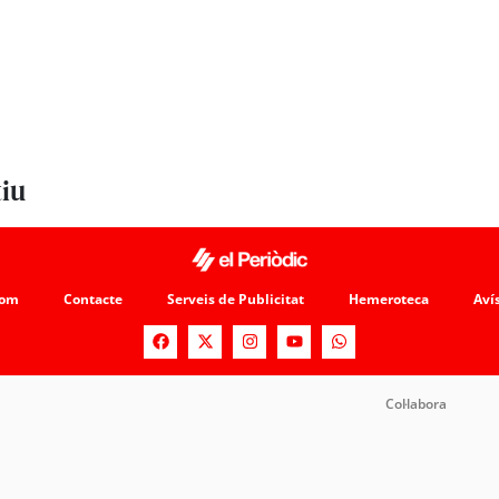
tiu
som
Contacte
Serveis de Publicitat
Hemeroteca
Avís
Col·labora