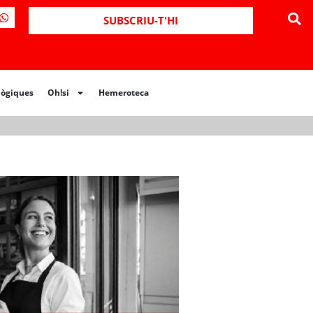
ues
Oh!si
Hemeroteca
SUBSCRIU-T'HI
lògiques
Oh!si
Hemeroteca