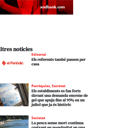
ltres noticies
Editorial
Els referents també passen per
casa
Parròquies
,
Societat
Els establiments es fan forts
davant una demanda enorme de
gel que apuja fins al 95% en un
juliol que ja és històric
Societat
La pesca sense mort continua
creixent en popularitat en una