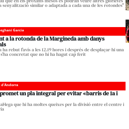
iu que en els pròxims mesos es podran veure altres glorietes
 senyalització similar o adaptada a cada una de les rotondes"
eghani Garcia
nt a la rotonda de la Margineda amb danys
als
a ha rebut l'avís a les 12.19 hores i després de desplaçar-hi una
 s'ha concretat que no hi ha hagut cap ferit
c d'Andorra
promet un pla integral per evitar «barris de 1a i
l·lega que hi ha moltes queixes per la divisió entre el centre i
ria