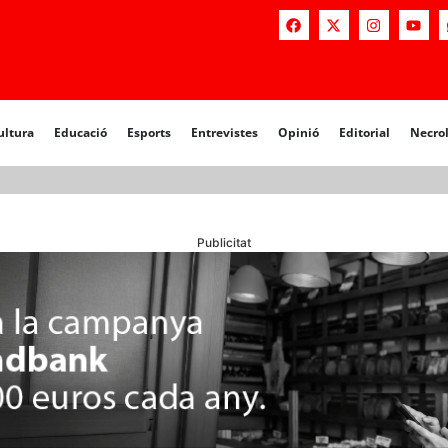
a
Educació
Esports
Entrevistes
Opinió
Editorial
Necrològiq
ultura
Educació
Esports
Entrevistes
Opinió
Editorial
Necro
Publicitat