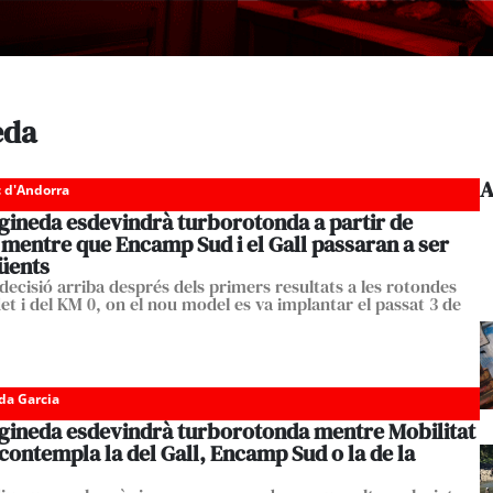
eda
A
c d'Andorra
gineda esdevindrà turborotonda a partir de
 mentre que Encamp Sud i el Gall passaran a ser
güents
decisió arriba després dels primers resultats a les rotondes
et i del KM 0, on el nou model es va implantar el passat 3 de
da Garcia
gineda esdevindrà turborotonda mentre Mobilitat
ontempla la del Gall, Encamp Sud o la de la