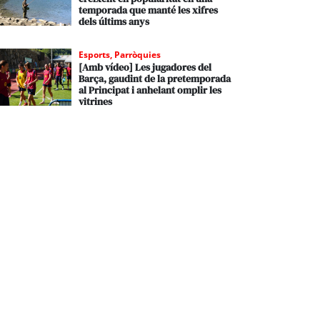
temporada que manté les xifres
dels últims anys
Esports
,
Parròquies
[Amb vídeo] Les jugadores del
Barça, gaudint de la pretemporada
al Principat i anhelant omplir les
vitrines