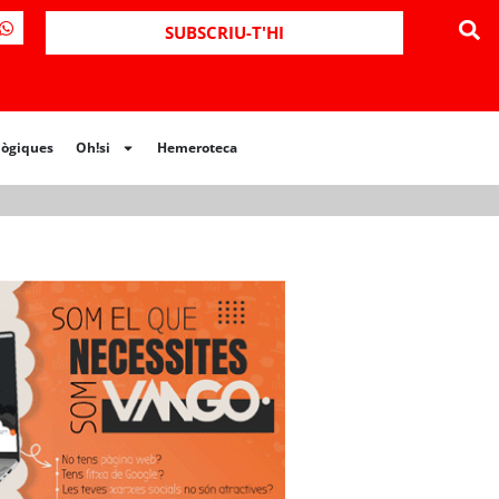
ues
Oh!si
Hemeroteca
SUBSCRIU-T'HI
lògiques
Oh!si
Hemeroteca