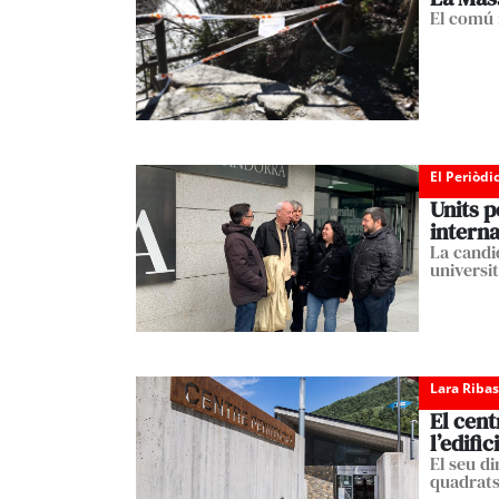
El comú 
El Periòdi
Units p
intern
La candi
universit
Lara Ribas
El cent
l’edifici
El seu d
quadrats 