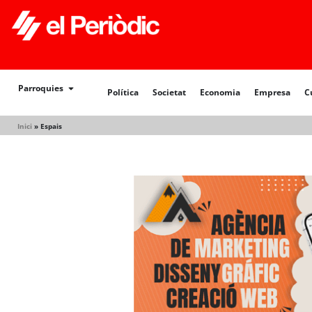
Política
Societat
Economia
Empresa
Cultur
Parroquies
Política
Societat
Economia
Empresa
C
Inici
»
Espais