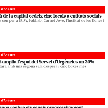
c d'Andorra
 de la capital cedeix cinc locals a entitats socials
s són per a l’ADA, FabLab, Carnet Jove, l’Institut de les Dones i
c d'Andorra
 amplia l’espai del Servei d’Urgències un 30%
arà amb una segona sala d’espera i cinc boxes més
c d'Andorra
sana reobre els espais progressivament