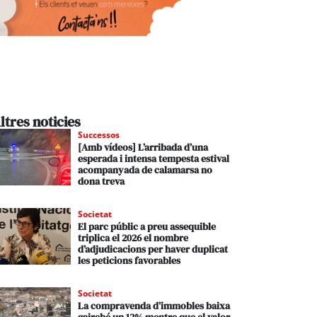
ltres noticies
Successos
[Amb vídeos] L’arribada d’una
esperada i intensa tempesta estival
acompanyada de calamarsa no
dona treva
Societat
El parc públic a preu assequible
triplica el 2026 el nombre
d’adjudicacions per haver duplicat
les peticions favorables
Societat
La compravenda d’immobles baixa