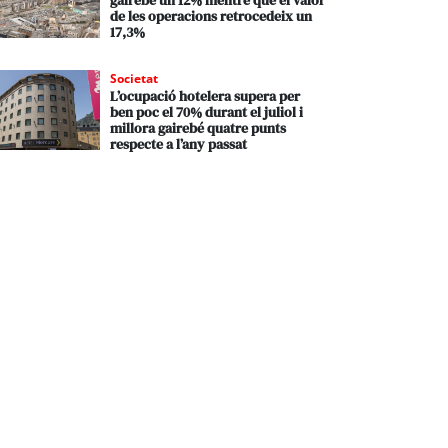
gairebé un 12% mentre que el valor
de les operacions retrocedeix un
17,3%
Societat
L’ocupació hotelera supera per
ben poc el 70% durant el juliol i
millora gairebé quatre punts
respecte a l’any passat