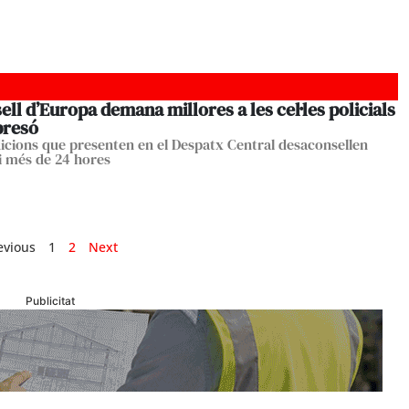
ell d’Europa demana millores a les cel·les policials
 presó
icions que presenten en el Despatx Central desaconsellen
i més de 24 hores
evious
1
2
Next
Publicitat