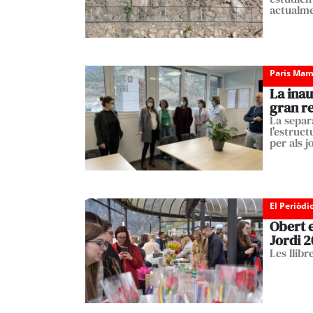
actualme
Paris Mam
La inau
gran re
La separa
l'estruc
per als j
El Periòdi
Obert e
Jordi 
Les llib