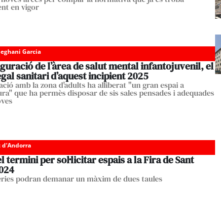
nt en vigor
eghani Garcia
guració de l’àrea de salut mental infantojuvenil, el
gal sanitari d’aquest incipient 2025
ció amb la zona d'adults ha alliberat "un gran espai a
tura" que ha permès disposar de sis sales pensades i adequades
oves
c d'Andorra
l termini per sol·licitar espais a la Fira de Sant
2024
reries podran demanar un màxim de dues taules