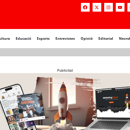
a
Educació
Esports
Entrevistes
Opinió
Editorial
Necrològiq
ultura
Educació
Esports
Entrevistes
Opinió
Editorial
Necro
Publicitat