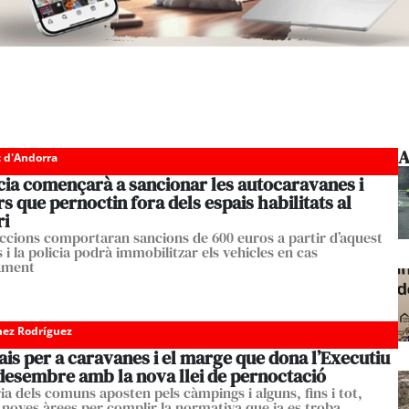
A
c d'Andorra
cia començarà a sancionar les autocaravanes i
 que pernoctin fora dels espais habilitats al
ri
accions comportaran sancions de 600 euros a partir d’aquest
i la policia podrà immobilitzar els vehicles en cas
ament
ez Rodríguez
ais per a caravanes i el marge que dona l’Executiu
 desembre amb la nova llei de pernoctació
ia dels comuns aposten pels càmpings i alguns, fins i tot,
 noves àrees per complir la normativa que ja es troba