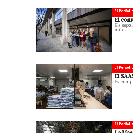
El Periòdi
El comú
Els espai
Autea
El Periòdi
El SAAS
Es compt
El Periòdi
La Mas