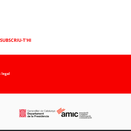
SUBSCRIU-T'HI
 legal