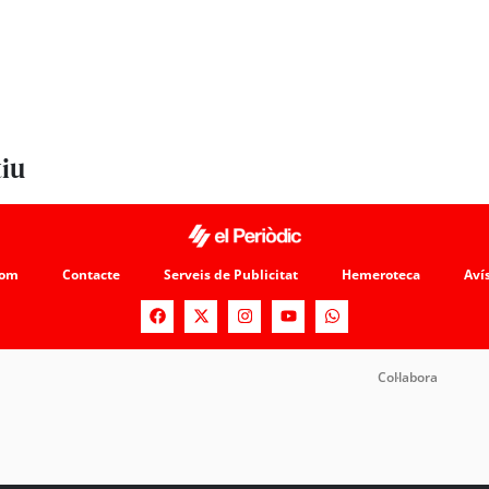
tiu
som
Contacte
Serveis de Publicitat
Hemeroteca
Avís
Col·labora