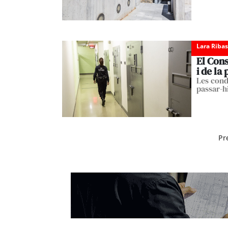
Lara Ribas
El Cons
i de la
Les cond
passar-h
Pr