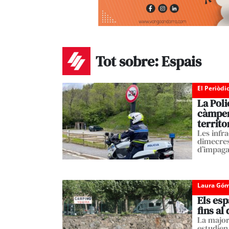
Tot sobre: Espais
El Periòdi
La Poli
càmpers
territo
Les infr
dimecres 
d’impag
Laura Góm
Els esp
fins al
La major
estudien