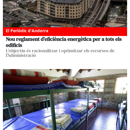
El Periòdic d'Andorra
Nou reglament d’eficiència energètica per a tots els
edificis
L’objectiu és racionalitzar i optimitzar els recursos de
l’Administració