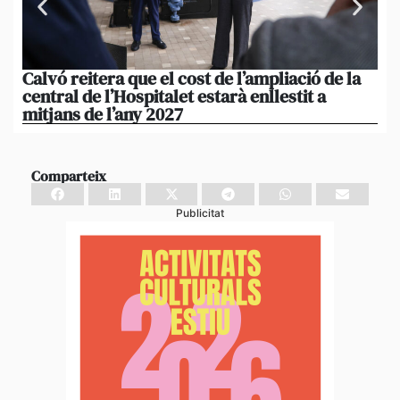
Calvó reitera que el cost de l’ampliació de la
Po
central de l’Hospitalet estarà enllestit a
am
mitjans de l’any 2027
em
Comparteix
Publicitat