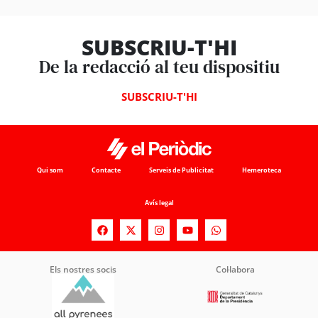
SUBSCRIU-T'HI
De la redacció al teu dispositiu
SUBSCRIU-T'HI
Qui som
Contacte
Serveis de Publicitat
Hemeroteca
Avís legal
Els nostres socis
Col·labora