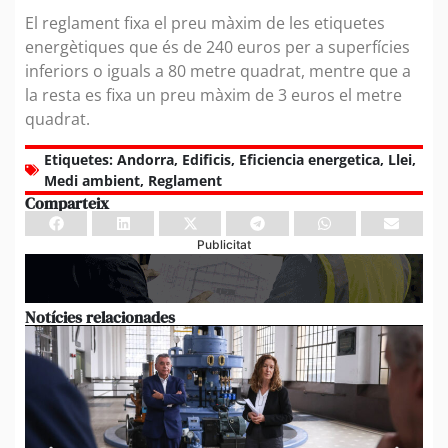
El reglament fixa el preu màxim de les etiquetes
energètiques que és de 240 euros per a superfícies
inferiors o iguals a 80 metre quadrat, mentre que a
la resta es fixa un preu màxim de 3 euros el metre
quadrat.
Etiquetes:
Andorra
,
Edificis
,
Eficiencia energetica
,
Llei
,
Medi ambient
,
Reglament
Comparteix
Publicitat
Notícies relacionades