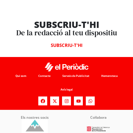
SUBSCRIU-T'HI
De la redacció al teu dispositiu
SUBSCRIU-T'HI
Qui som
Contacte
Serveis de Publicitat
Hemeroteca
Avís legal
Els nostres socis
Col·labora