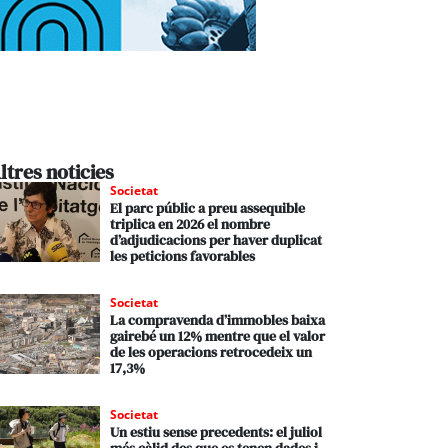
ltres noticies
Societat
El parc públic a preu assequible
triplica en 2026 el nombre
d’adjudicacions per haver duplicat
les peticions favorables
Societat
La compravenda d’immobles baixa
gairebé un 12% mentre que el valor
de les operacions retrocedeix un
17,3%
Societat
Un estiu sense precedents: el juliol