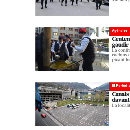
Agències
Centen
gaudir 
La confra
racions 
picant l
El Periòdi
Canals 
davant
La local