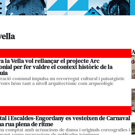
ella
A
 la Vella vol rellançar el projecte Arc
nial per fer valdre el context històric de la
uia
ració comunal impulsa un recorregut cultural i paisatgístic
erents béns tant a nivell arquitectònic com arqueològic
tal i Escaldes-Engordany es vesteixen de Carnaval
a rua plena de ritme
 ha comptat amb actuacions de dansa i originals coreografies i
pogut veure recreacions de pel·lícules icòniques