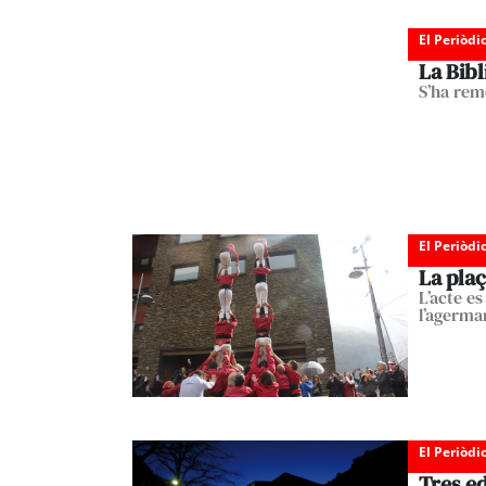
El Periòdi
La Bibl
S’ha remo
El Periòdi
La plaç
L’acte e
l’agerma
El Periòdi
Tres ed