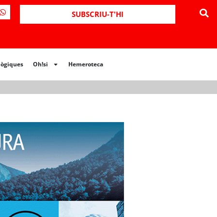
ues
Oh!si
Hemeroteca
SUBSCRIU-T'HI
lògiques
Oh!si
Hemeroteca