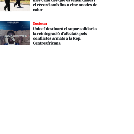
més càlid des que es tenen dades i
el rècord amb fins a cinc onades de
calor
Societat
Unicef destinarà el sopar solidari a
la reintegració d’afectats pels
conflictes armats a la Rep.
Centreafricana