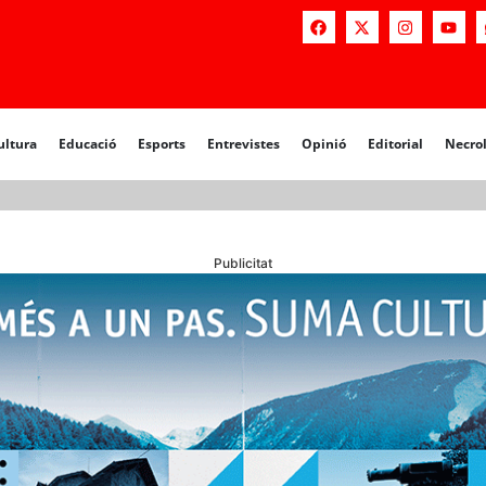
a
Educació
Esports
Entrevistes
Opinió
Editorial
Necrològiq
ultura
Educació
Esports
Entrevistes
Opinió
Editorial
Necro
Publicitat