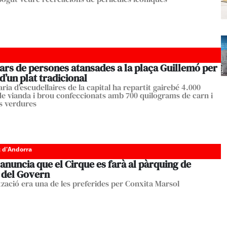
ars de persones atansades a la plaça Guillemó per
d’un plat tradicional
ria d'escudellaires de la capital ha repartit gairebé 4.000
de vianda i brou confeccionats amb 700 quilograms de carn i
es verdures
c d'Andorra
anuncia que el Cirque es farà al pàrquing de
 del Govern
ització era una de les preferides per Conxita Marsol