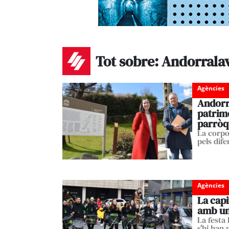
Tot sobre: Andorralav
Agències
Andorra
patrimo
parròq
La corpo
pels dif
Agències
La capi
amb un
La festa
s'hi han 