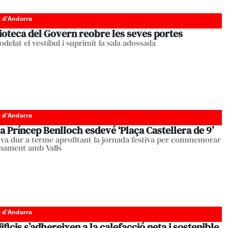
c d'Andorra
ioteca del Govern reobre les seves portes
delat el vestíbul i suprimit la sala adossada
c d'Andorra
a Príncep Benlloch esdevé ‘Plaça Castellera de 9’
s va dur a terme aprofitant la jornada festiva per commemorar
nament amb Valls
c d'Andorra
ificis s’adhereixen a la calefacció neta i sostenible