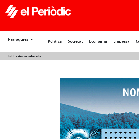
Política
Societat
Economia
Empresa
Cultur
Parroquies
Política
Societat
Economia
Empresa
C
Inici
»
Andorralavella