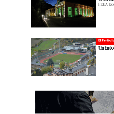
FEDA Ecot
El Periòdi
Un into