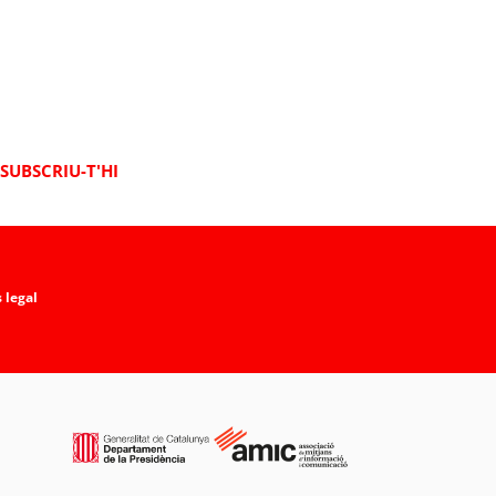
SUBSCRIU-T'HI
 legal