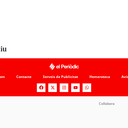
tiu
som
Contacte
Serveis de Publicitat
Hemeroteca
Avís
Col·labora