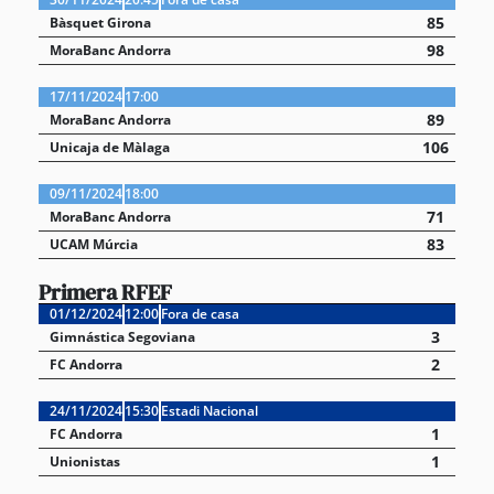
85
Bàsquet Girona
98
MoraBanc Andorra
17/11/2024
17:00
89
MoraBanc Andorra
106
Unicaja de Màlaga
09/11/2024
18:00
71
MoraBanc Andorra
83
UCAM Múrcia
Primera RFEF
01/12/2024
12:00
Fora de casa
3
Gimnástica Segoviana
2
FC Andorra
24/11/2024
15:30
Estadi Nacional
1
FC Andorra
1
Unionistas