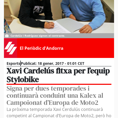
Cardelús i Rodríguez signen el contracte.
El Periòdic d'Andorra
Esports
Publicat:
18 gener, 2017 - 01:01 CET
Xavi Cardelús fitxa per l’equip
Stylobike
Signa per dues temporades i
continuarà conduint una Kalex al
Campoionat d’Europa de Moto2
La pròxima temporada Xavi Cerdulús continuarà
competint al Campionat d’Europa de Moto2, però ho