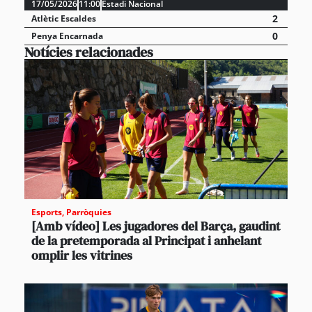
17/05/2026
11:00
Estadi Nacional
2
Atlètic Escaldes
0
Penya Encarnada
Notícies relacionades
Esports
,
Parròquies
[Amb vídeo] Les jugadores del Barça, gaudint
de la pretemporada al Principat i anhelant
omplir les vitrines