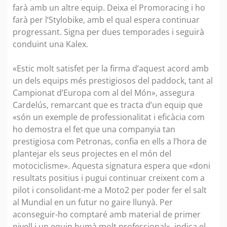
farà amb un altre equip. Deixa el Promoracing i ho
farà per l’Stylobike, amb el qual espera continuar
progressant. Signa per dues temporades i seguirà
conduint una Kalex.
«Estic molt satisfet per la firma d’aquest acord amb
un dels equips més prestigiosos del paddock, tant al
Campionat d’Europa com al del Món», assegura
Cardelús, remarcant que es tracta d’un equip que
«són un exemple de professionalitat i eficàcia com
ho demostra el fet que una companyia tan
prestigiosa com Petronas, confia en ells a l’hora de
plantejar els seus projectes en el món del
motociclisme». Aquesta signatura espera que «doni
resultats positius i pugui continuar creixent com a
pilot i consolidant-me a Moto2 per poder fer el salt
al Mundial en un futur no gaire llunyà. Per
aconseguir-ho comptaré amb material de primer
nivell i un equip humà molt professional», indica el