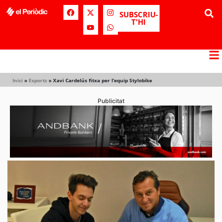
SUBSCRIU-
T'HI
Inici
»
Esports
»
Xavi Cardelús fitxa per l’equip Stylobike
Publicitat