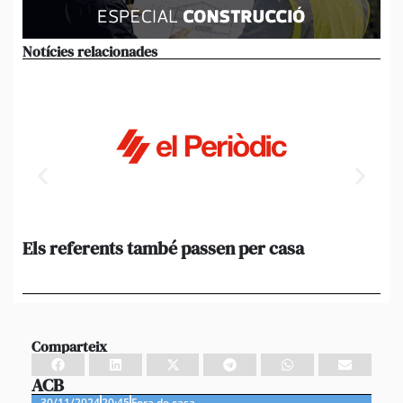
Notícies relacionades
Els referents també passen per casa
El
de
en 
Comparteix
ACB
30/11/2024
20:45
Fora de casa