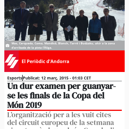
Mas, Cerqueda, Coma, Mandicó, Blanch, Tarré i Budzaku, ahir a la zona
d’arribada de la pista l’Àliga.
El Periòdic d'Andorra
Esports
Publicat:
12 març, 2015 - 01:03 CET
Un dur examen per guanyar-
se les finals de la Copa del
Món 2019
L’organització per a les vuit cites
del circuit europeu de la setmana