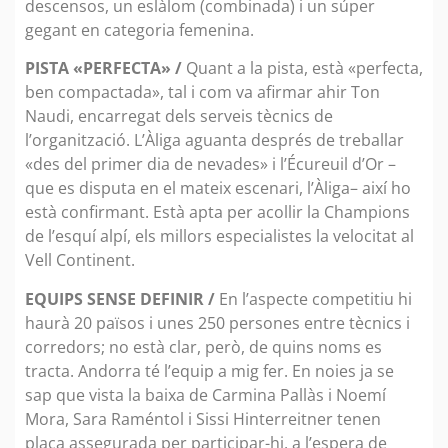
descensos, un eslàlom (combinada) i un súper
gegant en categoria femenina.
PISTA «PERFECTA» /
Quant a la pista, està «perfecta,
ben compactada», tal i com va afirmar ahir Ton
Naudi, encarregat dels serveis tècnics de
l’organització. L’Àliga aguanta després de treballar
«des del primer dia de nevades» i l’Écureuil d’Or –
que es disputa en el mateix escenari, l’Àliga– així ho
està confirmant. Està apta per acollir la Champions
de l’esquí alpí, els millors especialistes la velocitat al
Vell Continent.
EQUIPS SENSE DEFINIR /
En l’aspecte competitiu hi
haurà 20 països i unes 250 persones entre tècnics i
corredors; no està clar, però, de quins noms es
tracta. Andorra té l’equip a mig fer. En noies ja se
sap que vista la baixa de Carmina Pallàs i Noemí
Mora, Sara Raméntol i Sissi Hinterreitner tenen
plaça assegurada per participar-hi, a l’espera de