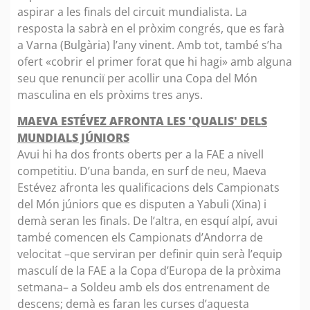
aspirar a les finals del circuit mundialista. La
resposta la sabrà en el pròxim congrés, que es farà
a Varna (Bulgària) l’any vinent. Amb tot, també s’ha
ofert «cobrir el primer forat que hi hagi» amb alguna
seu que renunciï per acollir una Copa del Món
masculina en els pròxims tres anys.
MAEVA ESTÉVEZ AFRONTA LES 'QUALIS' DELS
MUNDIALS JÚNIORS
Avui hi ha dos fronts oberts per a la FAE a nivell
competitiu. D’una banda, en surf de neu, Maeva
Estévez afronta les qualificacions dels Campionats
del Món júniors que es disputen a Yabuli (Xina) i
demà seran les finals. De l’altra, en esquí alpí, avui
també comencen els Campionats d’Andorra de
velocitat –que serviran per definir quin serà l’equip
masculí de la FAE a la Copa d’Europa de la pròxima
setmana– a Soldeu amb els dos entrenament de
descens; demà es faran les curses d’aquesta