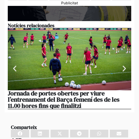
Publicitat
Notícies relacionades
Jornada de portes obertes per viure
La
l’entrenament del Barça femení des de les
tu
11.00 hores fins que finalitzi
que
Comparteix