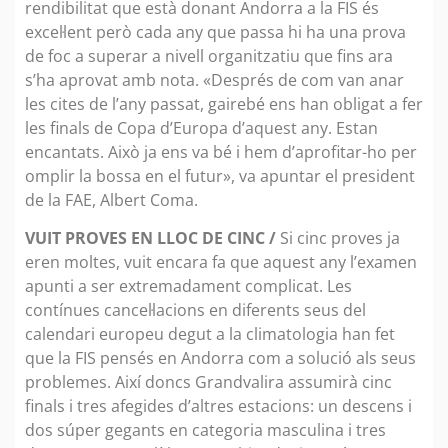
rendibilitat que està donant Andorra a la FIS és
excel·lent però cada any que passa hi ha una prova
de foc a superar a nivell organitzatiu que fins ara
s’ha aprovat amb nota. «Després de com van anar
les cites de l’any passat, gairebé ens han obligat a fer
les finals de Copa d’Europa d’aquest any. Estan
encantats. Això ja ens va bé i hem d’aprofitar-ho per
omplir la bossa en el futur», va apuntar el president
de la FAE, Albert Coma.
VUIT PROVES EN LLOC DE CINC /
Si cinc proves ja
eren moltes, vuit encara fa que aquest any l’examen
apunti a ser extremadament complicat. Les
contínues cancel·lacions en diferents seus del
calendari europeu degut a la climatologia han fet
que la FIS pensés en Andorra com a solució als seus
problemes. Així doncs Grandvalira assumirà cinc
finals i tres afegides d’altres estacions: un descens i
dos súper gegants en categoria masculina i tres