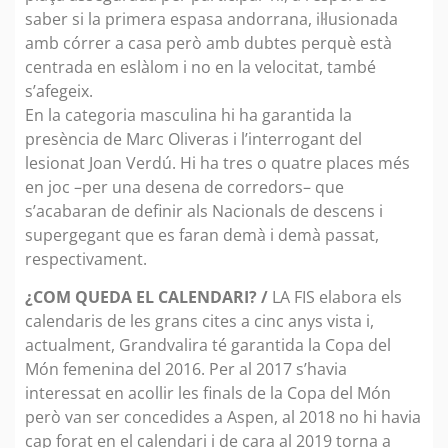
saber si la primera espasa andorrana, il·lusionada
amb córrer a casa però amb dubtes perquè està
centrada en eslàlom i no en la velocitat, també
s’afegeix.
En la categoria masculina hi ha garantida la
presència de Marc Oliveras i l’interrogant del
lesionat Joan Verdú. Hi ha tres o quatre places més
en joc –per una desena de corredors– que
s’acabaran de definir als Nacionals de descens i
supergegant que es faran demà i demà passat,
respectivament.
¿COM QUEDA EL CALENDARI? /
LA FIS elabora els
calendaris de les grans cites a cinc anys vista i,
actualment, Grandvalira té garantida la Copa del
Món femenina del 2016. Per al 2017 s’havia
interessat en acollir les finals de la Copa del Món
però van ser concedides a Aspen, al 2018 no hi havia
cap forat en el calendari i de cara al 2019 torna a