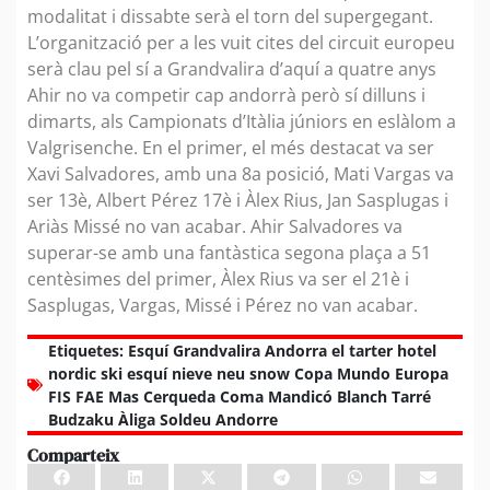
modalitat i dissabte serà el torn del supergegant.
L’organització per a les vuit cites del circuit europeu
serà clau pel sí a Grandvalira d’aquí a quatre anys
Ahir no va competir cap andorrà però sí dilluns i
dimarts, als Campionats d’Itàlia júniors en eslàlom a
Valgrisenche. En el primer, el més destacat va ser
Xavi Salvadores, amb una 8a posició, Mati Vargas va
ser 13è, Albert Pérez 17è i Àlex Rius, Jan Sasplugas i
Ariàs Missé no van acabar. Ahir Salvadores va
superar-se amb una fantàstica segona plaça a 51
centèsimes del primer, Àlex Rius va ser el 21è i
Sasplugas, Vargas, Missé i Pérez no van acabar.
Etiquetes:
Esquí Grandvalira Andorra el tarter hotel
nordic ski esquí nieve neu snow Copa Mundo Europa
FIS FAE Mas Cerqueda Coma Mandicó Blanch Tarré
Budzaku Àliga Soldeu Andorre
Comparteix