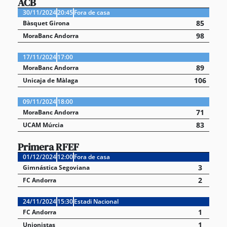
ACB
30/11/2024
20:45
Fora de casa
85
Bàsquet Girona
98
MoraBanc Andorra
17/11/2024
17:00
89
MoraBanc Andorra
106
Unicaja de Màlaga
09/11/2024
18:00
71
MoraBanc Andorra
83
UCAM Múrcia
Primera RFEF
01/12/2024
12:00
Fora de casa
3
Gimnástica Segoviana
2
FC Andorra
24/11/2024
15:30
Estadi Nacional
1
FC Andorra
1
Unionistas