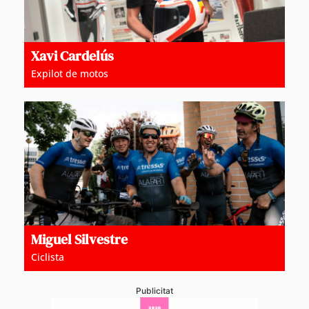
Xavi Cardelús
Expilot de motos
Miguel Silvestre
Ciclista
Publicitat