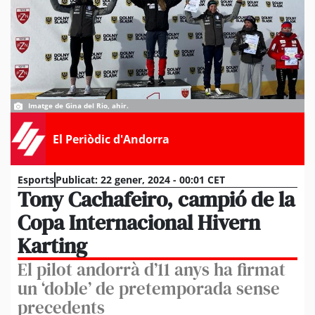
Imatge de Gina del Rio, ahir.
El Periòdic d'Andorra
Esports
Publicat:
22 gener, 2024 - 00:01 CET
Tony Cachafeiro, campió de la
Copa Internacional Hivern
Karting
El pilot andorrà d’11 anys ha firmat
un ‘doble’ de pretemporada sense
precedents