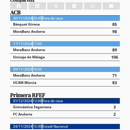
ACB
30/11/2024
20:45
Fora de casa
85
Bàsquet Girona
98
MoraBanc Andorra
17/11/2024
17:00
89
MoraBanc Andorra
106
Unicaja de Màlaga
09/11/2024
18:00
71
MoraBanc Andorra
83
UCAM Múrcia
Primera RFEF
01/12/2024
12:00
Fora de casa
3
Gimnástica Segoviana
2
FC Andorra
24/11/2024
15:30
Estadi Nacional