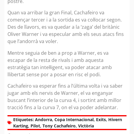
postre.
Quan va arribar la gran Final, Cachafeiro va
començar tercer i a la sortida es va col·locar segon.
Des de llavors, es va quedar a la ‘zaga’ del britànic
Oliver Warner i va especular amb els seus atacs fins
que l’andorrà va voler.
Mentre seguia de ben a prop a Warner, es va
escapar de la resta de rivals i amb aquesta
estratègia tan intel·ligent, va poder atacar amb
llibertat sense por a posar en risc el podi.
Cachafeiro va esperar fins a l’última volta i va saber
jugar amb els nervis de Warner, el va enganyar
buscant l’interior de la curva 4, i sortint amb millor
tracció fins a la curva 7, on el va poder adelantar.
Etiquetes:
Andorra
,
Copa Internacional
,
Exits
,
Hivern
Karting
,
Pilot
,
Tony Cachafeiro
,
Victòria