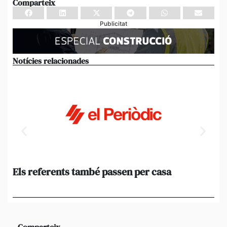
Comparteix
Publicitat
Notícies relacionades
Els referents també passen per casa
El
de
en 
Comparteix