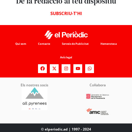
De la redacció al teu dispositiu
SUBSCRIU-T'HI
Qui som
Contacte
Serveis de Publicitat
Hemeroteca
Avís legal
Els nostres socis
Col·labora
© elperiodic.ad | 1997 - 2024