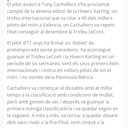
El pilot andorrà Tony Cachafeiro s’ha proclamat
campió de la desena edició de la Hivern Karting, un
trofeu internacional que va citar a 40 dels millors
pilots del món a València, on Cachafeiro va repetir
l’èxit conseguit al desembre al Trofeu LeCont.
El pìlot d’11 anys ha firmat un ‘doblet’ de
pretemporada sense precedents: ha aconseguit
guanyar el Trofeu LeCont i la Hivern Karting en un
període de sis setmanes, sent els seus primers èxits
internacionals i contra els millors pilots de tot el
món, i no només de la Peninsula Ibèrica.
Cachafeiro va començar el dissabte amb el millor
temps a la classificació amb condicions de mullat,
però amb gomes de sec i després va guanyar la
primera màniga classificatòria i va quedar segon en
la següent. A més a més, va tornar a quedar davant
dels seus rivals a la Pre-Final, sent cinquè a la