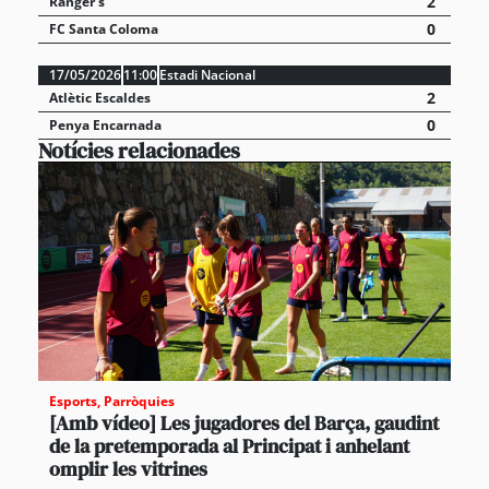
2
Ranger's
0
FC Santa Coloma
17/05/2026
11:00
Estadi Nacional
2
Atlètic Escaldes
0
Penya Encarnada
Notícies relacionades
Esports
,
Parròquies
[Amb vídeo] Les jugadores del Barça, gaudint
de la pretemporada al Principat i anhelant
omplir les vitrines