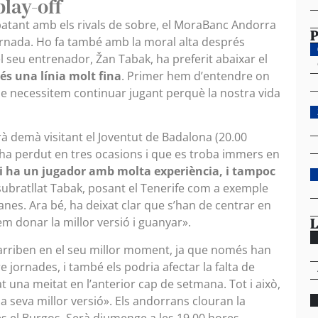
play-off
atant amb els rivals de sobre, el MoraBanc Andorra
P
rnada. Ho fa també amb la moral alta després
el seu entrenador, Žan Tabak, ha preferit abaixar el
s una línia molt fina
. Primer hem d’entendre on
ue necessitem continuar jugant perquè la nostra vida
arà demà visitant el Joventut de Badalona (20.00
ha perdut en tres ocasions i que es troba immers en
hi ha un jugador amb molta experiència, i tampoc
 subratllat Tabak, posant el Tenerife com a exemple
anes. Ara bé, ha deixat clar que s’han de centrar en
L
m donar la millor versió i guanyar».
 arriben en el seu millor moment, ja que només han
 jornades, i també els podria afectar la falta de
 una meitat en l’anterior cap de setmana. Tot i això,
la seva millor versió». Els andorrans clouran la
s el Burgos. Serà diumenge a les 19.00 hores.