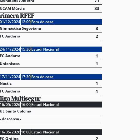
71
MoraBanc Andorra
83
UCAM Múrcia
rimera RFEF
01/12/2024
12:00
Fora de casa
3
Gimnástica Segoviana
2
FC Andorra
24/11/2024
15:30
Estadi Nacional
1
FC Andorra
1
Unionistas
17/11/2024
17:30
Fora de casa
1
Nàstic
1
FC Andorra
liga Multisegur
16/05/2026
16:00
Estadi Nacional
UE Santa Coloma
- descansa -
16/05/2026
16:00
Estadi Nacional
2
FC Ordino