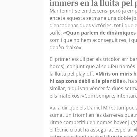
immers en la lluita pel 
Mantenint-se en descens, però ja emp
enceta aquesta setmana una doble jo
d’encadenar dues victòries, tot i que 
suflé:
«Quan parlem de dinàmiques é
som i que no hem aconseguit res, i q
depèn d’això».
El primer escull per als tricolor arrib
hores), conjunt que al seu feu només 
la lluita pel play-off.
«Miris on miris 
hi cap zona dèbil a la plantilla»
, ha
similar, a qui van vèncer fa dues setm
ells mateixos: «Com sempre, intentare
Val a dir que els Daniel Miret tampoc
sumat un triomf en les darreres quatre
ritme competitiu en només haver jugat
el tècnic croat ha assegurat esperar «
setmana rebent un rival directe com é