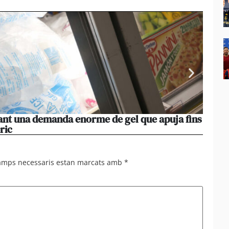
vant una demanda enorme de gel que apuja fins
La pe
ric
manté 
camps necessaris estan marcats amb
*