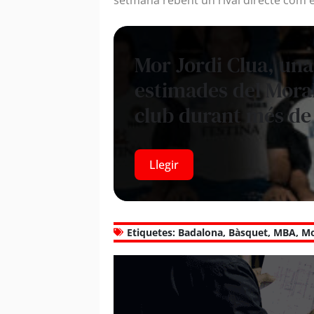
Mor Jordi Clua, una
estimades del Mora
club durant més de
Llegir
Etiquetes:
Badalona
,
Bàsquet
,
MBA
,
Mo