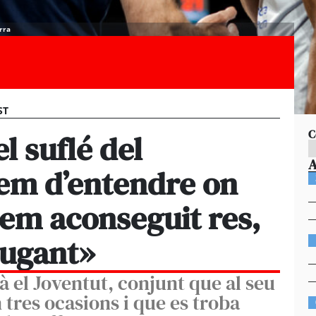
rra
ST
C
l suflé del
em d’entendre on
hem aconseguit res,
jugant»
à el Joventut, conjunt que al seu
tres ocasions i que es troba