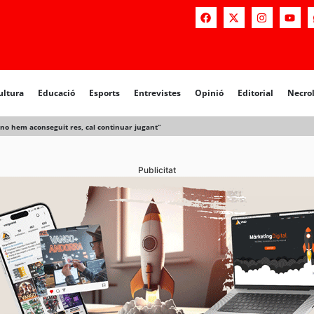
a
Educació
Esports
Entrevistes
Opinió
Editorial
Necrològiq
ultura
Educació
Esports
Entrevistes
Opinió
Editorial
Necro
no hem aconseguit res, cal continuar jugant”
Publicitat