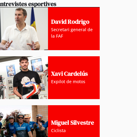
ntrevistes esportives
David Rodrigo
Secretari general de
la FAF
Xavi Cardelús
Expilot de motos
Miguel Silvestre
Ciclista