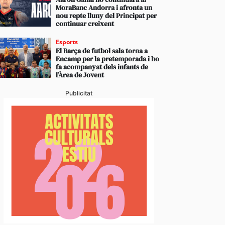
MoraBanc Andorra i afronta un
nou repte lluny del Principat per
continuar creixent
Esports
El Barça de futbol sala torna a
Encamp per la pretemporada i ho
fa acompanyat dels infants de
l’Àrea de Jovent
Publicitat
sca sense mort continua creixent en popularitat en
les xifres dels últims anys