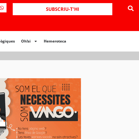
ues
Oh!si
Hemeroteca
SUBSCRIU-T'HI
lògiques
Oh!si
Hemeroteca