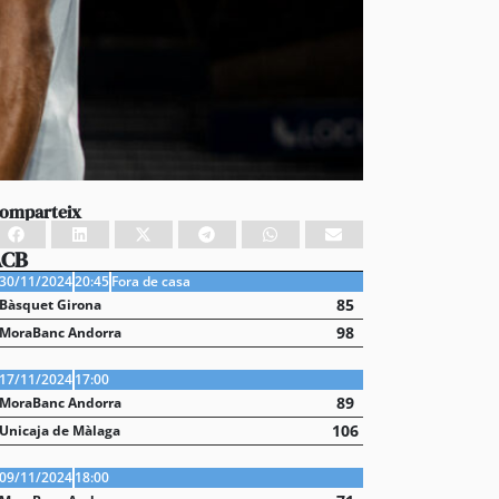
omparteix
ACB
30/11/2024
20:45
Fora de casa
85
Bàsquet Girona
98
MoraBanc Andorra
17/11/2024
17:00
89
MoraBanc Andorra
106
Unicaja de Màlaga
09/11/2024
18:00