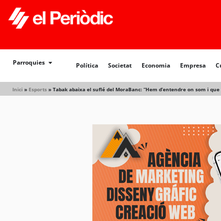
Política
Societat
Economia
Empresa
Cultur
Parroquies
Política
Societat
Economia
Empresa
C
Inici
»
Esports
»
Tabak abaixa el suflé del MoraBanc: “Hem d’entendre on som i que 