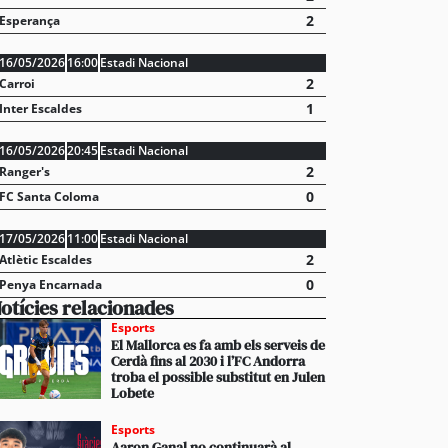
2
Esperança
16/05/2026
16:00
Estadi Nacional
2
Carroi
1
Inter Escaldes
16/05/2026
20:45
Estadi Nacional
2
Ranger's
0
FC Santa Coloma
17/05/2026
11:00
Estadi Nacional
2
Atlètic Escaldes
0
Penya Encarnada
otícies relacionades
Esports
El Mallorca es fa amb els serveis de
Cerdà fins al 2030 i l’FC Andorra
troba el possible substitut en Julen
Lobete
Esports
Aaron Ganal no continuarà al