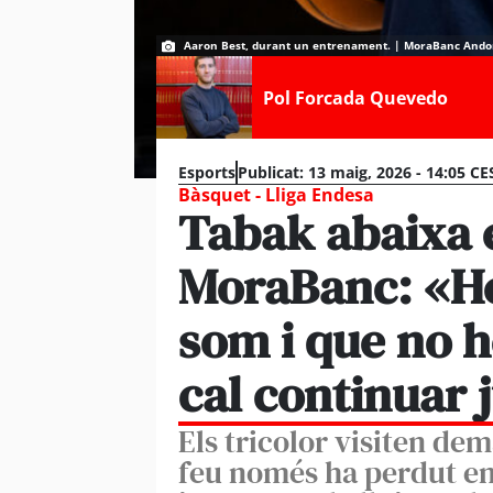
Aaron Best, durant un entrenament. | MoraBanc Ando
Pol Forcada Quevedo
Esports
Publicat:
13 maig, 2026 - 14:05 CE
Bàsquet - Lliga Endesa
Tabak abaixa e
MoraBanc: «H
som i que no 
cal continuar 
Els tricolor visiten dem
feu només ha perdut en 