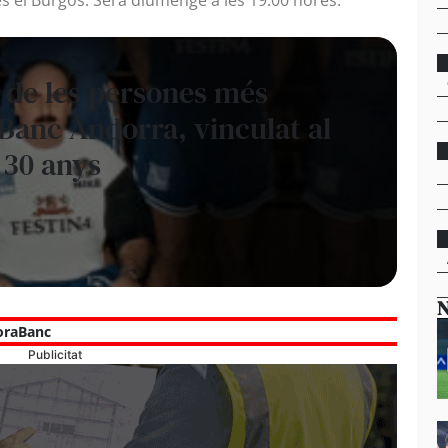
 de les persones més
Banc Andorra, vinculat al
 30 anys
N
raBanc
Publicitat