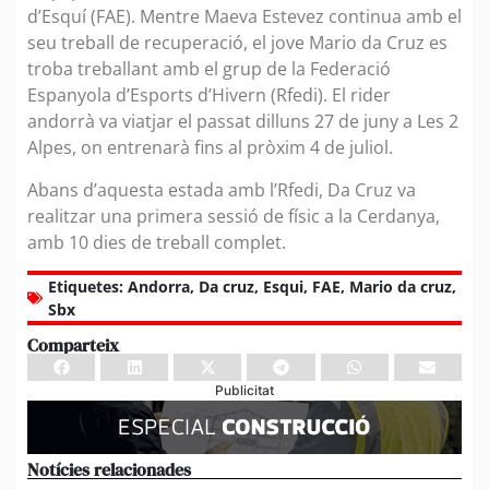
d’Esquí (FAE). Mentre Maeva Estevez continua amb el
seu treball de recuperació, el jove Mario da Cruz es
troba treballant amb el grup de la Federació
Espanyola d’Esports d’Hivern (Rfedi). El rider
andorrà va viatjar el passat dilluns 27 de juny a Les 2
Alpes, on entrenarà fins al pròxim 4 de juliol.
Abans d’aquesta estada amb l’Rfedi, Da Cruz va
realitzar una primera sessió de físic a la Cerdanya,
amb 10 dies de treball complet.
Etiquetes:
Andorra
,
Da cruz
,
Esqui
,
FAE
,
Mario da cruz
,
Sbx
Comparteix
Publicitat
Notícies relacionades