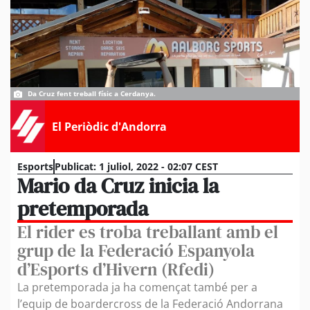
Da Cruz fent treball físic a Cerdanya.
El Periòdic d'Andorra
Esports
Publicat:
1 juliol, 2022 - 02:07 CEST
Mario da Cruz inicia la
pretemporada
El rider es troba treballant amb el
grup de la Federació Espanyola
d’Esports d’Hivern (Rfedi)
La pretemporada ja ha començat també per a
l’equip de boardercross de la Federació Andorrana