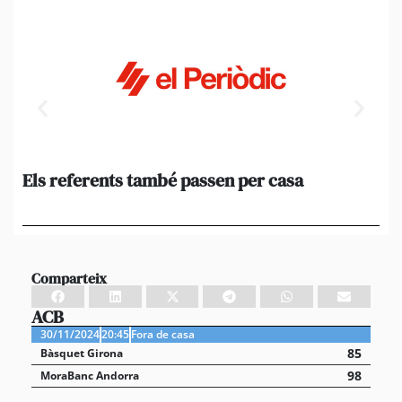
Els referents també passen per casa
El
de
en 
Comparteix
ACB
30/11/2024
20:45
Fora de casa
85
Bàsquet Girona
98
MoraBanc Andorra