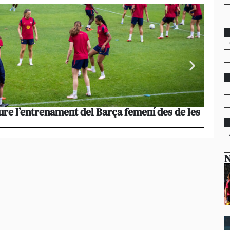
ure l’entrenament del Barça femení des de les
La pèr
més le
N