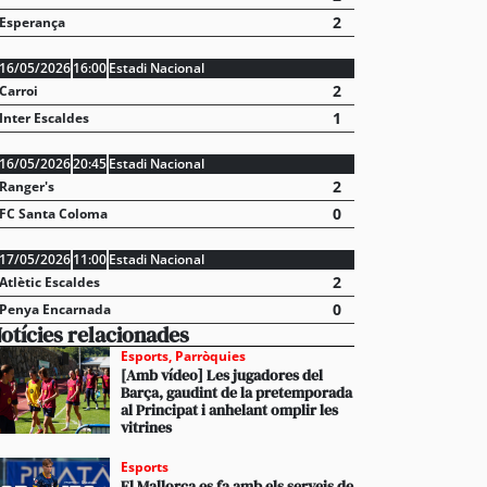
2
Esperança
16/05/2026
16:00
Estadi Nacional
2
Carroi
1
Inter Escaldes
16/05/2026
20:45
Estadi Nacional
2
Ranger's
0
FC Santa Coloma
dua de presència del català en el sector turístic ev
s queixes de residents i visitants
17/05/2026
11:00
Estadi Nacional
2
Atlètic Escaldes
0
Penya Encarnada
otícies relacionades
Esports
,
Parròquies
[Amb vídeo] Les jugadores del
Barça, gaudint de la pretemporada
al Principat i anhelant omplir les
vitrines
Esports
El Mallorca es fa amb els serveis de