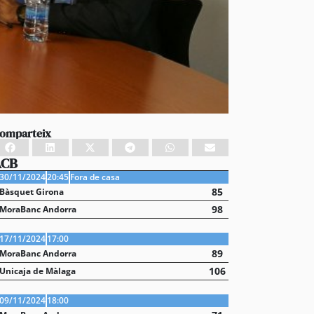
omparteix
ACB
30/11/2024
20:45
Fora de casa
85
Bàsquet Girona
98
MoraBanc Andorra
17/11/2024
17:00
89
MoraBanc Andorra
106
Unicaja de Màlaga
09/11/2024
18:00