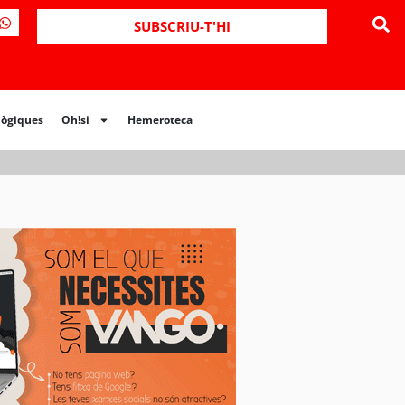
ues
Oh!si
Hemeroteca
SUBSCRIU-T'HI
lògiques
Oh!si
Hemeroteca