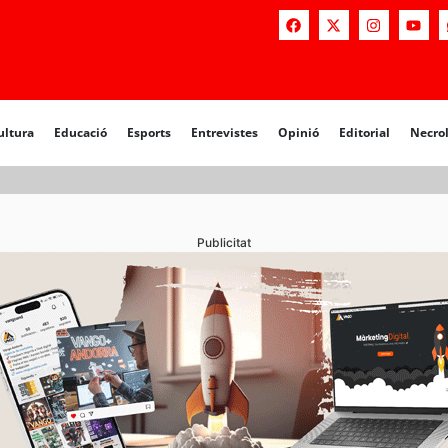
a
Educació
Esports
Entrevistes
Opinió
Editorial
Necrològiq
ultura
Educació
Esports
Entrevistes
Opinió
Editorial
Necro
Publicitat