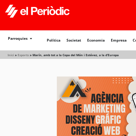
Política
Societat
Economia
Empresa
Cultur
Parroquies
Política
Societat
Economia
Empresa
C
Inici
»
Esports
»
Marín, amb tot a la Copa del Món i Estévez, a la d’Europa