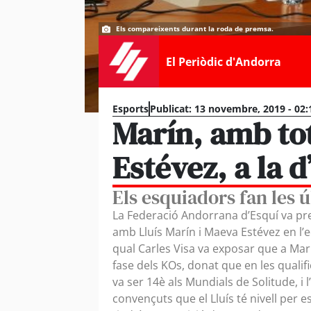
Els compareixents durant la roda de premsa.
El Periòdic d'Andorra
Esports
Publicat:
13 novembre, 2019 - 02:
Marín, amb tot
Estévez, a la 
Els esquiadors fan les 
La Federació Andorrana d’Esquí va pr
amb Lluís Marín i Maeva Estévez en l’
qual Carles Visa va exposar que a Mar
fase dels KOs, donat que en les qualifi
va ser 14è als Mundials de Solitude, i l
convençuts que el Lluís té nivell per e