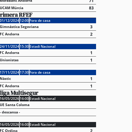
71
MoraBanc Andorra
83
UCAM Múrcia
rimera RFEF
01/12/2024
12:00
Fora de casa
3
Gimnástica Segoviana
2
FC Andorra
24/11/2024
15:30
Estadi Nacional
1
FC Andorra
1
Unionistas
17/11/2024
17:30
Fora de casa
1
Nàstic
1
FC Andorra
liga Multisegur
16/05/2026
16:00
Estadi Nacional
UE Santa Coloma
- descansa -
16/05/2026
16:00
Estadi Nacional
2
FC Ordino