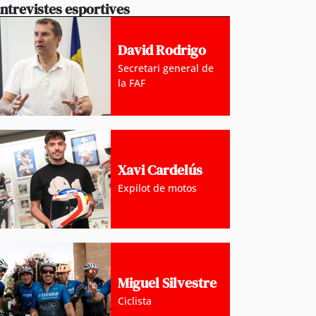
ntrevistes esportives
David Rodrigo
Secretari general de
la FAF
Xavi Cardelús
Expilot de motos
Miguel Silvestre
Ciclista