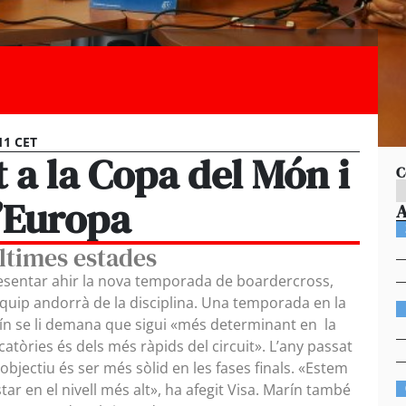
11 CET
 a la Copa del Món i
C
d’Europa
últimes estades
esentar ahir la nova temporada de boardercross,
equip andorrà de la disciplina. Una temporada en la
ín se li demana que sigui «més determinant en la
catòries és dels més ràpids del circuit». L’any passat
’objectiu és ser més sòlid en les fases finals. «Estem
star en el nivell més alt», ha afegit Visa. Marín també