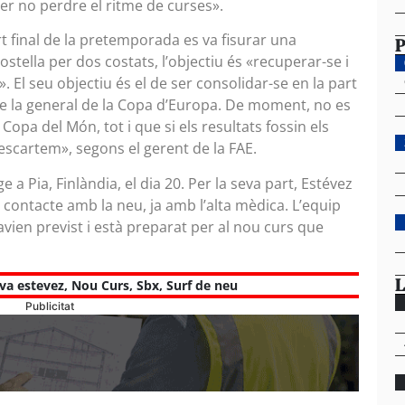
r no perdre el ritme de curses».
rt final de la pretemporada es va fisurar una
P
stella per dos costats, l’objectiu és «recuperar-se i
. El seu objectiu és el de ser consolidar-se en la part
i de la general de la Copa d’Europa. De moment, no es
Copa del Món, tot i que si els resultats fossin els
scartem», segons el gerent de la FAE.
 a Pia, Finlàndia, el dia 20. Per la seva part, Estévez
r contacte amb la neu, ja amb l’alta mèdica. L’equip
avien previst i està preparat per al nou curs que
L
va estevez
,
Nou Curs
,
Sbx
,
Surf de neu
Publicitat