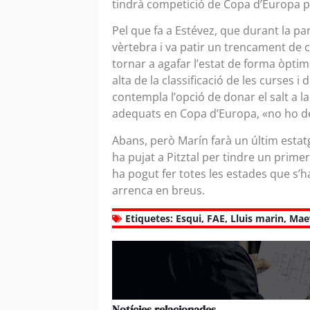
tindrà competició de Copa d’Europa pe
Pel que fa a Estévez, que durant la pa
vèrtebra i va patir un trencament de co
tornar a agafar l’estat de forma òptim»
alta de la classificació de les curses 
contempla l’opció de donar el salt a la 
adequats en Copa d’Europa, «no ho de
Abans, però Marín farà un últim estatge
ha pujat a Pitztal per tindre un prime
ha pogut fer totes les estades que s’h
arrenca en breus.
Etiquetes:
Esqui
,
FAE
,
Lluis marin
,
Mae
Notícies relacionades