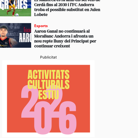
Cerdà fins al 2030 i l’FC Andorra
troba el possible substitut en Julen
Lobete
Esports
Aaron Ganal no continuarà al
MoraBanc Andorra i afronta un
nou repte lluny del Principat per
continuar creixent
Publicitat