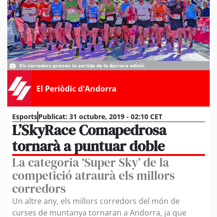
Els corredors prenen la sortida de la darrera edició.
El Periòdic d'Andorra
Esports
Publicat:
31 octubre, 2019 - 02:10 CET
L’SkyRace Comapedrosa
tornarà a puntuar doble
La categoria ‘Super Sky’ de la
competició atraurà els millors
corredors
Un altre any, els millors corredors del món de
curses de muntanya tornaran a Andorra, ja que