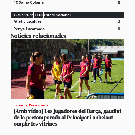
0
FC Santa Coloma
17/05/2026
11:00
Estadi Nacional
2
Atlètic Escaldes
0
Penya Encarnada
Notícies relacionades
Esports
,
Parròquies
[Amb vídeo] Les jugadores del Barça, gaudint
de la pretemporada al Principat i anhelant
omplir les vitrines