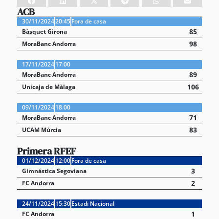
ACB
30/11/2024
20:45
Fora de casa
85
Bàsquet Girona
98
MoraBanc Andorra
17/11/2024
17:00
89
MoraBanc Andorra
106
Unicaja de Màlaga
09/11/2024
18:00
71
MoraBanc Andorra
83
UCAM Múrcia
Primera RFEF
01/12/2024
12:00
Fora de casa
3
Gimnástica Segoviana
2
FC Andorra
24/11/2024
15:30
Estadi Nacional
1
FC Andorra