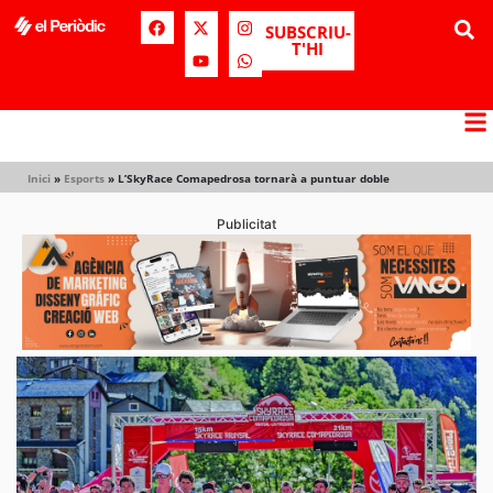
SUBSCRIU-
T'HI
Inici
»
Esports
»
L’SkyRace Comapedrosa tornarà a puntuar doble
Publicitat