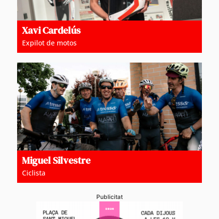
Xavi Cardelús
Expilot de motos
Miguel Silvestre
Ciclista
Publicitat