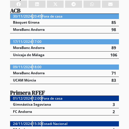
ACB
30/11/2024
20:45
Fora de casa
85
Bàsquet Girona
98
MoraBanc Andorra
17/11/2024
17:00
89
MoraBanc Andorra
106
Unicaja de Màlaga
09/11/2024
18:00
71
MoraBanc Andorra
83
UCAM Múrcia
Primera RFEF
01/12/2024
12:00
Fora de casa
3
Gimnástica Segoviana
2
FC Andorra
24/11/2024
15:30
Estadi Nacional