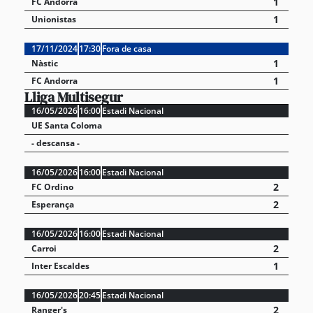
1
FC Andorra
1
Unionistas
17/11/2024
17:30
Fora de casa
1
Nàstic
1
FC Andorra
Lliga Multisegur
16/05/2026
16:00
Estadi Nacional
UE Santa Coloma
- descansa -
16/05/2026
16:00
Estadi Nacional
2
FC Ordino
2
Esperança
16/05/2026
16:00
Estadi Nacional
2
Carroi
1
Inter Escaldes
16/05/2026
20:45
Estadi Nacional
2
Ranger's