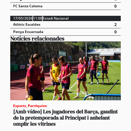
0
FC Santa Coloma
17/05/2026
11:00
Estadi Nacional
2
Atlètic Escaldes
0
Penya Encarnada
Notícies relacionades
Esports
,
Parròquies
[Amb vídeo] Les jugadores del Barça, gaudint
de la pretemporada al Principat i anhelant
omplir les vitrines