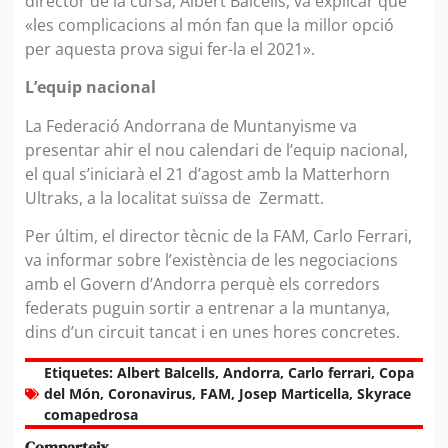
director de la cursa, Albert Balcells, va explicar que
«les complicacions al món fan que la millor opció
per aquesta prova sigui fer-la el 2021».
L’equip nacional
La Federació Andorrana de Muntanyisme va
presentar ahir el nou calendari de l’equip nacional,
el qual s’iniciarà el 21 d’agost amb la Matterhorn
Ultraks, a la localitat suïssa de Zermatt.
Per últim, el director tècnic de la FAM, Carlo Ferrari,
va informar sobre l’existència de les negociacions
amb el Govern d’Andorra perquè els corredors
federats puguin sortir a entrenar a la muntanya,
dins d’un circuit tancat i en unes hores concretes.
Etiquetes:
Albert Balcells
,
Andorra
,
Carlo ferrari
,
Copa
del Món
,
Coronavirus
,
FAM
,
Josep Marticella
,
Skyrace
comapedrosa
Comparteix