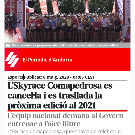
Els corredors es preparen abans d’iniciar la prova de la passada edició.
El Periòdic d'Andorra
Esports
Publicat:
8 maig, 2020 - 01:05 CEST
L’Skyrace Comapedrosa es
cancel·la i es trasllada la
pròxima edició al 2021
L’equip nacional demana al Govern
entrenar a l’aire lliure
L’Skyrace Comapedrosa, que s’havia de celebrar el