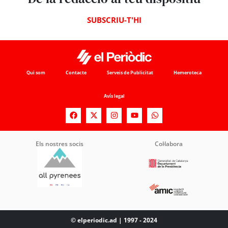
SUBSCRIU-T'HI
Qui som
Contacte
Serveis de Publicitat
Hemeroteca
Avís legal
Els nostres socis
Col·labora
© elperiodic.ad | 1997 - 2024