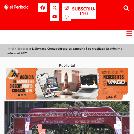
SUBSCRIU-
T'HI
Inici
»
Esports
»
L’Skyrace Comapedrosa es cancel·la i es trasllada la pròxima
edició al 2021
Publicitat