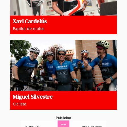
Xavi Cardelús
Expilot de motos
Miguel Silvestre
Ciclista
Publicitat