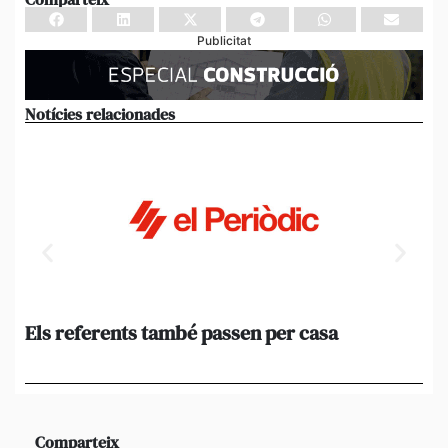
Publicitat
Notícies relacionades
Els referents també passen per casa
El
de
en 
Comparteix