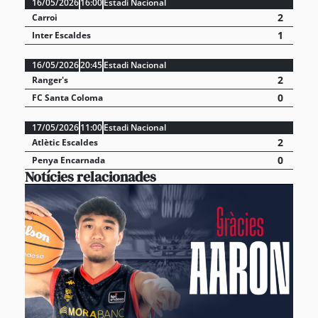
16/05/2026
16:00
Estadi Nacional
2
Carroi
1
Inter Escaldes
16/05/2026
20:45
Estadi Nacional
2
Ranger's
0
FC Santa Coloma
17/05/2026
11:00
Estadi Nacional
2
Atlètic Escaldes
0
Penya Encarnada
Notícies relacionades