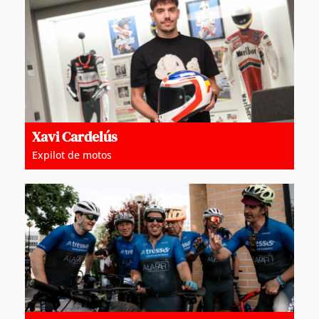
Xavi Cardelús
Expilot de motos