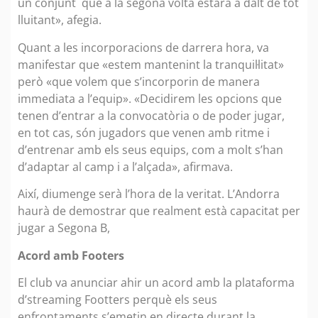
un conjunt que a la segona volta estarà a dalt de tot
lluitant», afegia.
Quant a les incorporacions de darrera hora, va
manifestar que «estem mantenint la tranquil·litat»
però «que volem que s’incorporin de manera
immediata a l’equip». «Decidirem les opcions que
tenen d’entrar a la convocatòria o de poder jugar,
en tot cas, són jugadors que venen amb ritme i
d’entrenar amb els seus equips, com a molt s’han
d’adaptar al camp i a l’alçada», afirmava.
Així, diumenge serà l’hora de la veritat. L’Andorra
haurà de demostrar que realment està capacitat per
jugar a Segona B,
Acord amb Footers
El club va anunciar ahir un acord amb la plataforma
d’streaming Footters perquè els seus
enfrontaments s’emetin en directe durant la