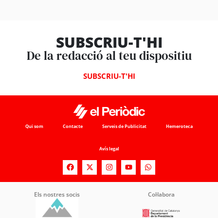
SUBSCRIU-T'HI
De la redacció al teu dispositiu
SUBSCRIU-T'HI
Qui som
Contacte
Serveis de Publicitat
Hemeroteca
Avís legal
Els nostres socis
Col·labora