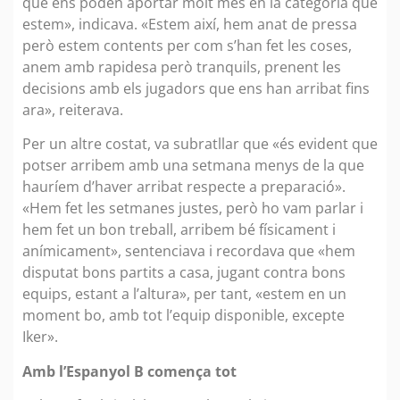
que ens poden aportar molt més en la categoria que
estem», indicava. «Estem així, hem anat de pressa
però estem contents per com s’han fet les coses,
anem amb rapidesa però tranquils, prenent les
decisions amb els jugadors que ens han arribat fins
ara», reiterava.
Per un altre costat, va subratllar que «és evident que
potser arribem amb una setmana menys de la que
hauríem d’haver arribat respecte a preparació».
«Hem fet les setmanes justes, però ho vam parlar i
hem fet un bon treball, arribem bé físicament i
anímicament», sentenciava i recordava que «hem
disputat bons partits a casa, jugant contra bons
equips, estant a l’altura», per tant, «estem en un
moment bo, amb tot l’equip disponible, excepte
Iker».
Amb l’Espanyol B comença tot