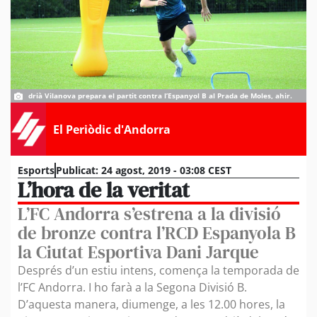
drià Vilanova prepara el partit contra l’Espanyol B al Prada de Moles, ahir.
El Periòdic d'Andorra
Esports
Publicat:
24 agost, 2019 - 03:08 CEST
L’hora de la veritat
L’FC Andorra s’estrena a la divisió
de bronze contra l’RCD Espanyola B
la Ciutat Esportiva Dani Jarque
Després d’un estiu intens, comença la temporada de
l’FC Andorra. I ho farà a la Segona Divisió B.
D’aquesta manera, diumenge, a les 12.00 hores, la