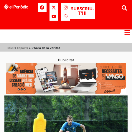
SUBSCRIU-
T'HI
Inici
»
Esports
»
L’hora de la veritat
Publicitat