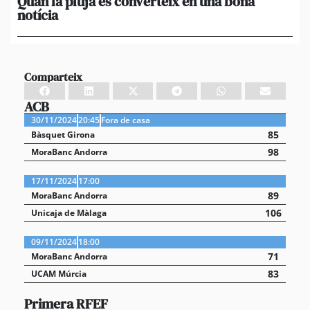
Quan la pluja es converteix en una bona
[A
notícia
in
ca
Comparteix
ACB
30/11/2024
20:45
Fora de casa
85
Bàsquet Girona
98
MoraBanc Andorra
17/11/2024
17:00
89
MoraBanc Andorra
106
Unicaja de Màlaga
09/11/2024
18:00
71
MoraBanc Andorra
83
UCAM Múrcia
Primera RFEF