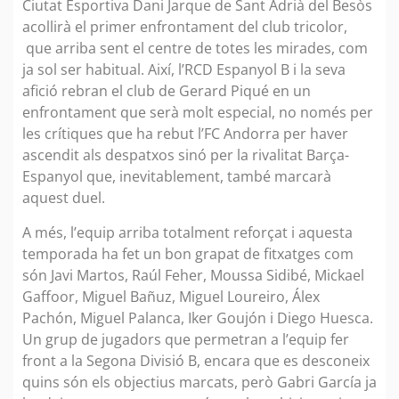
Ciutat Esportiva Dani Jarque de Sant Adrià del Besòs
acollirà el primer enfrontament del club tricolor,
que arriba sent el centre de totes les mirades, com
ja sol ser habitual. Així, l’RCD Espanyol B i la seva
afició rebran el club de Gerard Piqué en un
enfrontament que serà molt especial, no només per
les crítiques que ha rebut l’FC Andorra per haver
ascendit als despatxos sinó per la rivalitat Barça-
Espanyol que, inevitablement, també marcarà
aquest duel.
A més, l’equip arriba totalment reforçat i aquesta
temporada ha fet un bon grapat de fitxatges com
són Javi Martos, Raúl Feher, Moussa Sidibé, Mickael
Gaffoor, Miguel Bañuz, Miguel Loureiro, Álex
Pachón, Miguel Palanca, Iker Goujón i Diego Huesca.
Un grup de jugadors que permetran a l’equip fer
front a la Segona Divisió B, encara que es desconeix
quins són els objectius marcats, però Gabri García ja