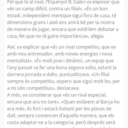
Pel que fa al rival, l’Espanyol B, Gabri va exposar que
«és un camp difícil, contra un filial». «És un bon
estadi, independent mentque sigui fora de casa, té
dimensions grans i això ens anirà bé per la nostra
de manera de jugar, encara que voldríem debutar a
casa, fet que no té gaire importància», afegia.
Així, va explicar que «és un rival competitiu, que ve
amb nou entrenador, amb noves energies i nova
mentalitat». «És molt jove i dinàmic, un equip que
l’any passat va fer una bona segona volta, estant la
darrera jornada a dalt», puntualitzava. «Un filial
sempre és competitiu, espero que sigui molt bo, per
a mi són competitius», destacava.
A més, va considerar que «és un rival especial,
encara que ara no tant». «Quan estàvem al Barça ho
era més, és fort i estarà lluitant per les places de
dalt, sempre comencen d’aquella manera, que els
costa adaptar-se a la categoria, però després serà