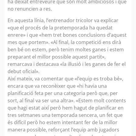
ha deixat entreveure que són molt ambiciosos i que
no renuncien a res.
En aquesta línia, l’entrenador tricolor va explicar
«que el procés de la pretemporada ha quedat
enrere» i que «hem tret bones conclusions d’aquest
mes que portem». «Al final, la competició ens dirà
ben bé on estem, però tenim moltes ganes i estem
preparant el millor possible aquest partit»,
remarcava i destacava «la il·lusió i les ganes de fer el
debut oficial».
Així mateix, va comentar que «l’equip es troba bé»,
encara que va reconèixer que «hi havia una
planificació feta per una categoria però que, per
sort, al final va ser una altra». «Estem molt contents
que hagi estat així però hem hagut de planificar en
tres setmanes una temporada sencera, un fet que
és difícil però ho estem intentant fer de la millor
manera possible, reforçant l’equip amb jugadors