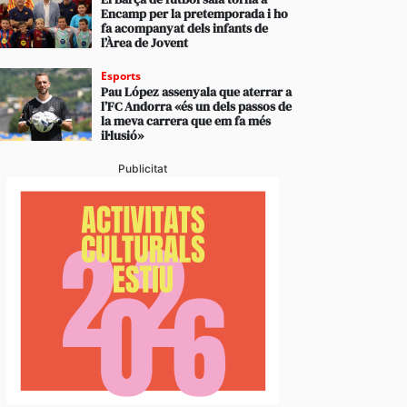
Encamp per la pretemporada i ho
fa acompanyat dels infants de
l’Àrea de Jovent
Esports
Pau López assenyala que aterrar a
l’FC Andorra «és un dels passos de
la meva carrera que em fa més
il·lusió»
 d’ordre arresta dos turistes durant la nit de dimecr
Publicitat
 per agressió a les parelles