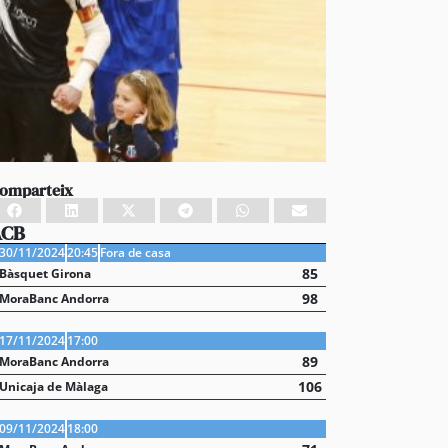
omparteix
ACB
30/11/2024
20:45
Fora de casa
85
Bàsquet Girona
98
MoraBanc Andorra
17/11/2024
17:00
89
MoraBanc Andorra
106
Unicaja de Màlaga
09/11/2024
18:00