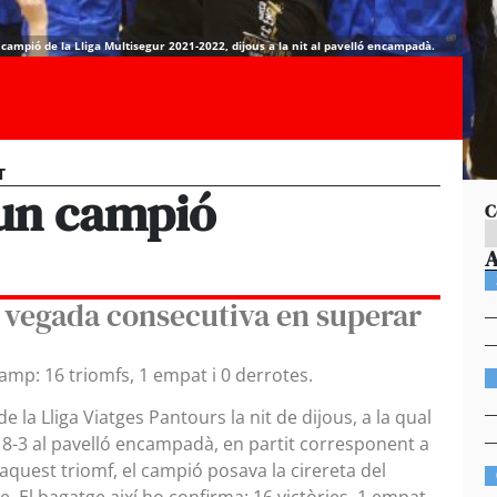
de campió de la Lliga Multisegur 2021-2022, dijous a la nit al pavelló encampadà.
T
un campió
C
3a vegada consecutiva en superar
amp: 16 triomfs, 1 empat i 0 derrotes.
la Lliga Viatges Pantours la nit de dijous, a la qual
 8-3 al pavelló encampadà, en partit corresponent a
b aquest triomf, el campió posava la cirereta del