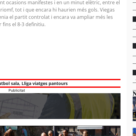
nt ocasions manifestes i en un minut elètric, entre el
l triomf, tot i que encara hi haurien més gols. Viegas
nia el partit controlat i encara va ampliar més les
fins el 8-3 definitiu.
utbol sala
,
Lliga viatges pantours
Publicitat
N