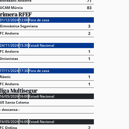
71
MoraBanc Andorra
83
UCAM Múrcia
rimera RFEF
01/12/2024
12:00
Fora de casa
3
Gimnástica Segoviana
2
FC Andorra
24/11/2024
15:30
Estadi Nacional
1
FC Andorra
1
Unionistas
17/11/2024
17:30
Fora de casa
1
Nàstic
1
FC Andorra
liga Multisegur
16/05/2026
16:00
Estadi Nacional
UE Santa Coloma
- descansa -
16/05/2026
16:00
Estadi Nacional
2
FC Ordino