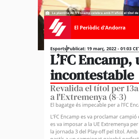
La plantilla de l\'Encamp celebra amb l\'afició el títol 
El Periòdic d'Andorra
Esports
Publicat:
19 març, 2022 - 01:03 CE
L’FC Encamp, 
incontestable
Revalida el títol per 1
a l'Extremenya (8-3)
El bagatge és impecable per a l’FC Enc
L’FC Encamp es va proclamar campió de 
es va imposar a la UE Extremenya per
la jornada 3 del Play-off pel títol. Am