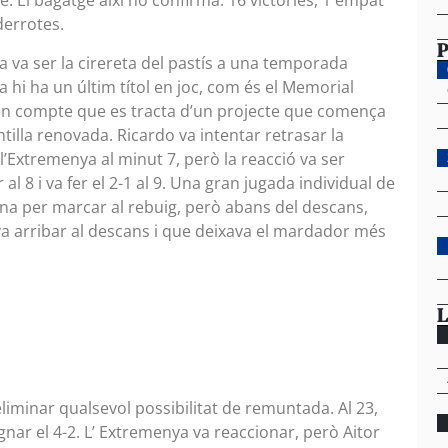
. El bagatge així ho confirma: 16 victòries, 1 empat
derrotes.
P
a va ser la cirereta del pastís a una temporada
a hi ha un últim títol en joc, com és el Memorial
m en compte que es tracta d’un projecte que comença
illa renovada. Ricardo va intentar retrasar la
 l’Extremenya al minut 7, però la reacció va ser
 8 i va fer el 2-1 al 9. Una gran jugada individual de
ana per marcar al rebuig, però abans del descans,
 va arribar al descans i que deixava el mardador més
L
eliminar qualsevol possibilitat de remuntada. Al 23,
nar el 4-2. L’ Extremenya va reaccionar, però Aitor