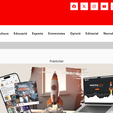
a
Educació
Esports
Entrevistes
Opinió
Editorial
Necrològiq
ultura
Educació
Esports
Entrevistes
Opinió
Editorial
Necro
Publicitat