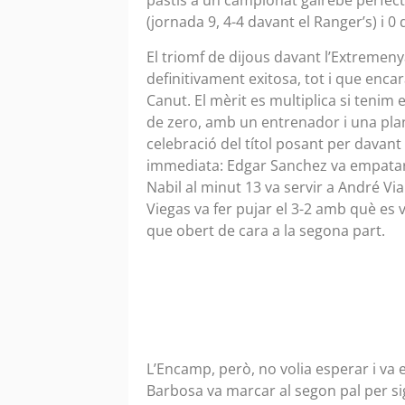
pastís a un campionat gairebé perfecte
(jornada 9, 4-4 davant el Ranger’s) i 0 
El triomf de dijous davant l’Extremeny
definitivament exitosa, tot i que encar
Canut. El mèrit es multiplica si teni
de zero, amb un entrenador i una plant
celebració del títol posant per davant
immediata: Edgar Sanchez va empatar al
Nabil al minut 13 va servir a André Vi
Viegas va fer pujar el 3-2 amb què es
que obert de cara a la segona part.
L’Encamp, però, no volia esperar i va 
Barbosa va marcar al segon pal per sig