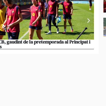
B, gaudint de la pretemporada al Principat i
El cos
s
dijous