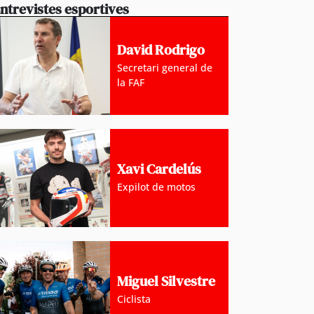
ntrevistes esportives
David Rodrigo
Secretari general de
la FAF
Xavi Cardelús
Expilot de motos
Miguel Silvestre
Ciclista