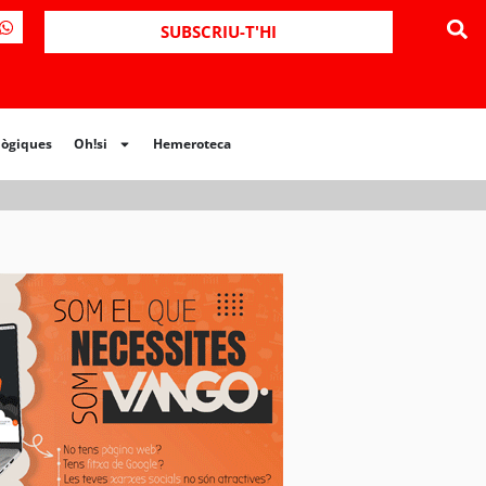
ues
Oh!si
Hemeroteca
SUBSCRIU-T'HI
lògiques
Oh!si
Hemeroteca