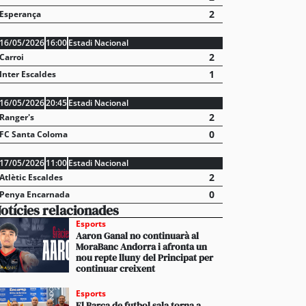
2
Esperança
16/05/2026
16:00
Estadi Nacional
2
Carroi
1
Inter Escaldes
16/05/2026
20:45
Estadi Nacional
2
Ranger's
0
FC Santa Coloma
17/05/2026
11:00
Estadi Nacional
2
Atlètic Escaldes
0
Penya Encarnada
otícies relacionades
Esports
Aaron Ganal no continuarà al
MoraBanc Andorra i afronta un
nou repte lluny del Principat per
continuar creixent
Esports
El Barça de futbol sala torna a