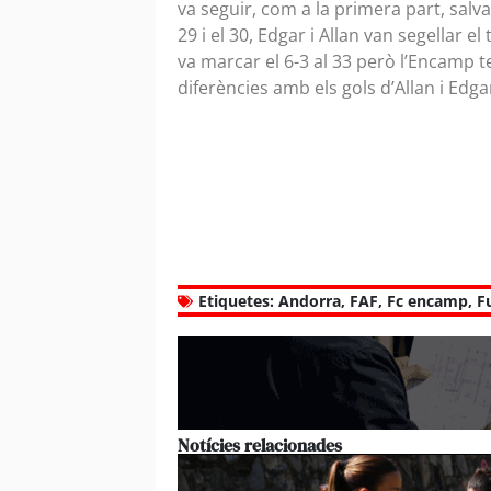
va seguir, com a la primera part, salva
29 i el 30, Edgar i Allan van segellar e
va marcar el 6-3 al 33 però l’Encamp te
diferències amb els gols d’Allan i Edgar 
Etiquetes:
Andorra
,
FAF
,
Fc encamp
,
F
Notícies relacionades