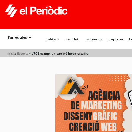
Política
Societat
Economia
Empresa
Cultur
Parroquies
Política
Societat
Economia
Empresa
C
Inici
»
Esports
»
L’FC Encamp, un campió incontestable