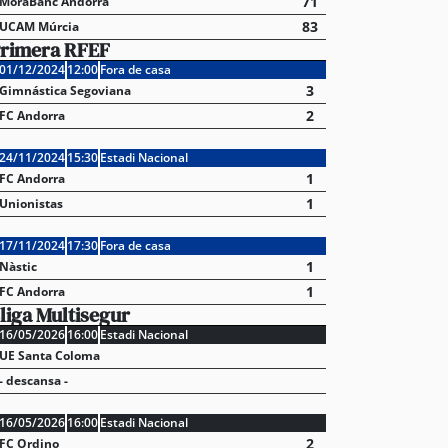
71
MoraBanc Andorra
83
UCAM Múrcia
rimera RFEF
01/12/2024
12:00
Fora de casa
3
Gimnástica Segoviana
2
FC Andorra
24/11/2024
15:30
Estadi Nacional
1
FC Andorra
1
Unionistas
17/11/2024
17:30
Fora de casa
1
Nàstic
1
FC Andorra
liga Multisegur
16/05/2026
16:00
Estadi Nacional
UE Santa Coloma
- descansa -
16/05/2026
16:00
Estadi Nacional
2
FC Ordino