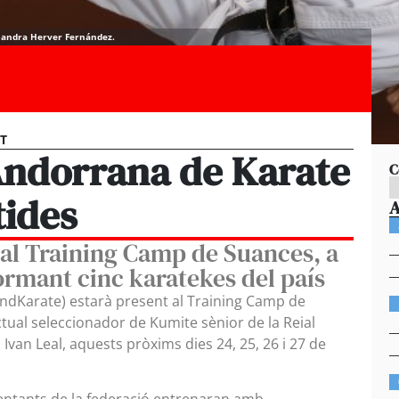
 Sandra Herver Fernández.
ST
Andorrana de Karate
C
tides
t al Training Camp de Suances, a
ormant cinc karatekes del país
ndKarate) estarà present al Training Camp de
ctual seleccionador de Kumite sènior de la Reial
Ivan Leal, aquests pròxims dies 24, 25, 26 i 27 de