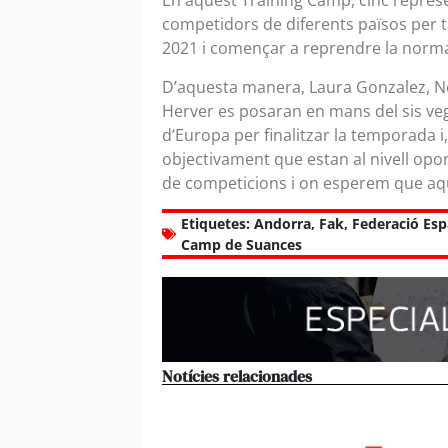
En aquest Training Camp, cinc repres
competidors de diferents països per t
2021 i començar a reprendre la normal
D’aquesta manera, Laura Gonzalez, No
Herver es posaran en mans del sis v
d’Europa per finalitzar la temporada 
objectivament que estan al nivell opor
de competicions i on esperem que aqu
Etiquetes:
Andorra
,
Fak
,
Federació Esp
Camp de Suances
Notícies relacionades