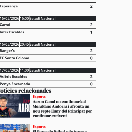
2
Esperança
16/05/2026
16:00
Estadi Nacional
2
Carroi
1
Inter Escaldes
vídeos] L’arribada d’una esperada i intensa tempesta
16/05/2026
20:45
Estadi Nacional
anyada de calamarsa no dona treva
2
Ranger's
0
FC Santa Coloma
17/05/2026
11:00
Estadi Nacional
2
Atlètic Escaldes
0
Penya Encarnada
otícies relacionades
Esports
Aaron Ganal no continuarà al
MoraBanc Andorra i afronta un
nou repte lluny del Principat per
continuar creixent
Esports
El Barça de futbol sala torna a