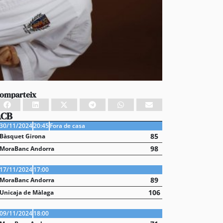
omparteix
ACB
30/11/2024
20:45
Fora de casa
85
Bàsquet Girona
98
MoraBanc Andorra
17/11/2024
17:00
89
MoraBanc Andorra
106
Unicaja de Màlaga
09/11/2024
18:00