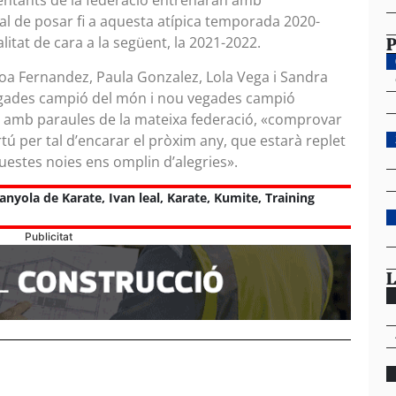
entants de la federació entrenaran amb
al de posar fi a aquesta atípica temporada 2020-
P
itat de cara a la següent, la 2021-2022.
a Fernandez, Paula Gonzalez, Lola Vega i Sandra
egades campió del món i nou vegades campió
i, amb paraules de la mateixa federació, «comprovar
tú per tal d’encarar el pròxim any, que estarà replet
estes noies ens omplin d’alegries».
anyola de Karate
,
Ivan leal
,
Karate
,
Kumite
,
Training
Publicitat
L