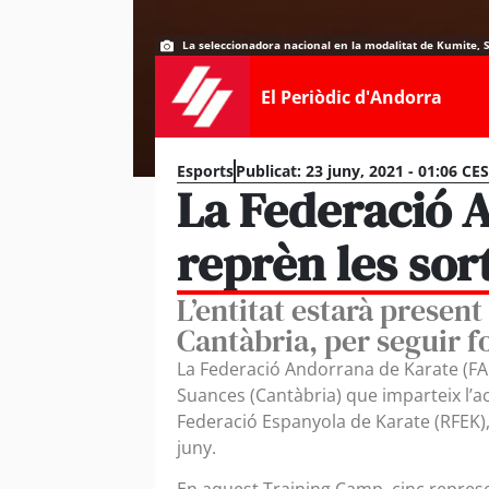
La seleccionadora nacional en la modalitat de Kumite,
El Periòdic d'Andorra
Esports
Publicat:
23 juny, 2021 - 01:06 CE
La Federació 
reprèn les sor
L’entitat estarà presen
Cantàbria, per seguir f
La Federació Andorrana de Karate (FA
Suances (Cantàbria) que imparteix l’a
Federació Espanyola de Karate (RFEK), 
juny.