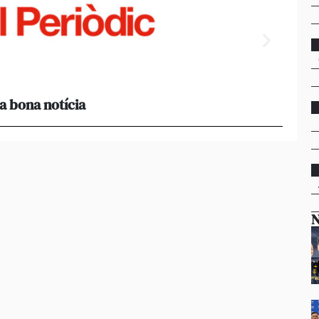
a bona notícia
[Amb 
acomp
N