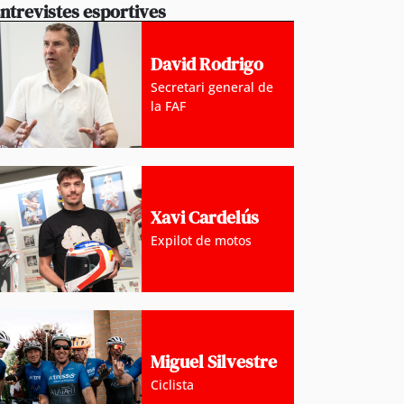
ntrevistes esportives
David Rodrigo
Secretari general de
la FAF
Xavi Cardelús
Expilot de motos
Miguel Silvestre
Ciclista