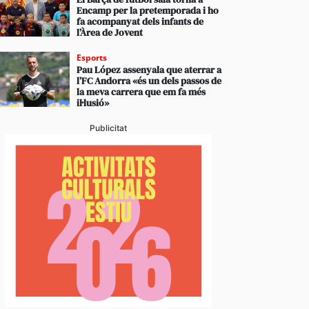
Encamp per la pretemporada i ho
fa acompanyat dels infants de
l’Àrea de Jovent
Esports
Pau López assenyala que aterrar a
l’FC Andorra «és un dels passos de
la meva carrera que em fa més
il·lusió»
Publicitat