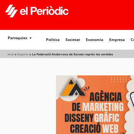
Política
Societat
Economia
Empresa
Cultur
Parroquies
Política
Societat
Economia
Empresa
C
Inici
»
Esports
»
La Federació Andorrana de Karate reprèn les sortides