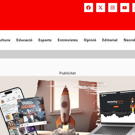
a
Educació
Esports
Entrevistes
Opinió
Editorial
Necrològiq
ultura
Educació
Esports
Entrevistes
Opinió
Editorial
Necro
Publicitat