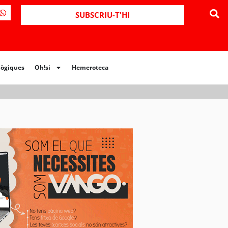
ues
Oh!si
Hemeroteca
SUBSCRIU-T'HI
lògiques
Oh!si
Hemeroteca