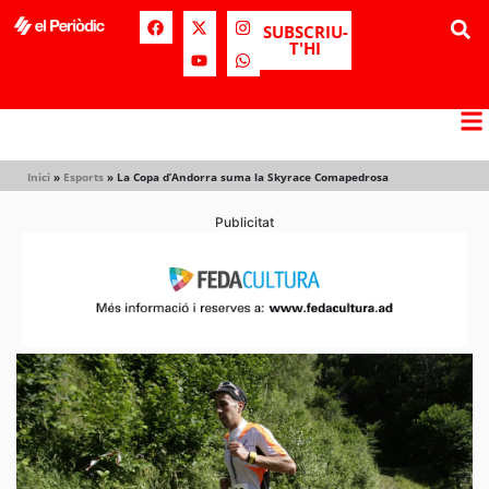
SUBSCRIU-
T'HI
Inici
»
Esports
»
La Copa d’Andorra suma la Skyrace Comapedrosa
Publicitat