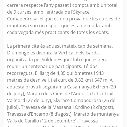
carrera respecte l’any passat i compta amb un total
de 9 curses, amb l’entrada de l’Skyrace
Comapedrosa, el que és una prova que les curses de
muntanya són un esport que està de moda, amb
cada vegada més practicants de totes les edats.
La primera cita és aquest mateix cap de setmana.
Diumenge es disputa la Vertical dels Isards,
organitzada pel Soldeu Esquí Club i que espera
reunir un centenar de participants. Té dos
recorreguts. El llarg de 4,85 quilòmetres i 943
metres de desnivell, i el curt de 3,82 km i 647 m. A
aquesta prova li seguiran la Casamanya Extrem (20
de juny), Marató dels Cims de l’Andorra Ultra Trail
Vallnord (27 de juny), Skyrace Comapedrosa (26 de
juliol), Travessa de la Massana i Ordino (2 d’agost),
Travessa d’Encamp (8 d’agost), Marató de muntanya
Valls de Canillo (12 de setembre), Travessa