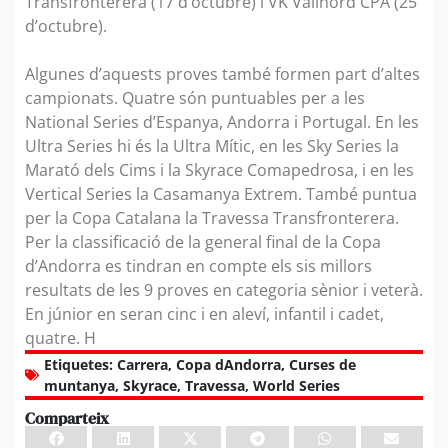
Transfronterera (17 d’octubre) i VK Vallnord CPA (25
d’octubre).
Algunes d’aquests proves també formen part d’altes
campionats. Quatre són puntuables per a les
National Series d’Espanya, Andorra i Portugal. En les
Ultra Series hi és la Ultra Mític, en les Sky Series la
Marató dels Cims i la Skyrace Comapedrosa, i en les
Vertical Series la Casamanya Extrem. També puntua
per la Copa Catalana la Travessa Transfronterera.
Per la classificació de la general final de la Copa
d’Andorra es tindran en compte els sis millors
resultats de les 9 proves en categoria sènior i veterà.
En júnior en seran cinc i en aleví, infantil i cadet,
quatre. H
Etiquetes:
Carrera
,
Copa dAndorra
,
Curses de
muntanya
,
Skyrace
,
Travessa
,
World Series
Comparteix