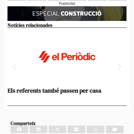
Publicitat
Notícies relacionades
Els referents també passen per casa
El
de
en 
Comparteix