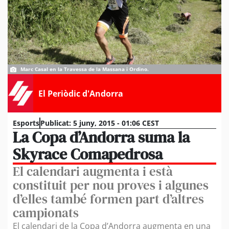
Marc Casal en la Travessa de la Massana i Ordino.
El Periòdic d'Andorra
Esports
Publicat:
5 juny, 2015 - 01:06 CEST
La Copa d’Andorra suma la
Skyrace Comapedrosa
El calendari augmenta i està
constituit per nou proves i algunes
d’elles també formen part d’altres
campionats
El calendari de la Copa d’Andorra augmenta en una