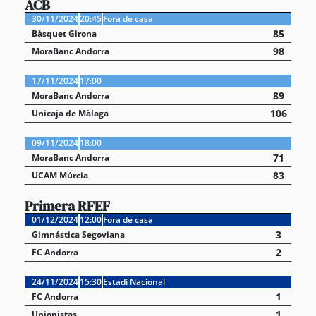
ACB
30/11/2024
20:45
Fora de casa
85
Bàsquet Girona
98
MoraBanc Andorra
17/11/2024
17:00
89
MoraBanc Andorra
106
Unicaja de Màlaga
09/11/2024
18:00
71
MoraBanc Andorra
83
UCAM Múrcia
Primera RFEF
01/12/2024
12:00
Fora de casa
3
Gimnástica Segoviana
2
FC Andorra
24/11/2024
15:30
Estadi Nacional
1
FC Andorra
1
Unionistas