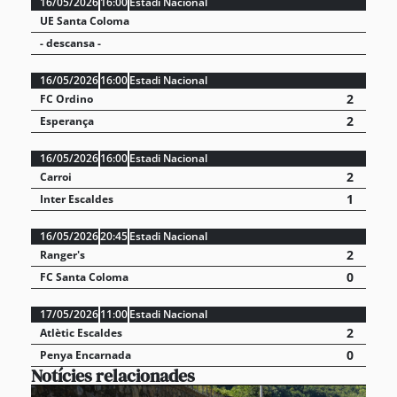
16/05/2026
16:00
Estadi Nacional
UE Santa Coloma
- descansa -
16/05/2026
16:00
Estadi Nacional
2
FC Ordino
2
Esperança
16/05/2026
16:00
Estadi Nacional
2
Carroi
1
Inter Escaldes
16/05/2026
20:45
Estadi Nacional
2
Ranger's
0
FC Santa Coloma
17/05/2026
11:00
Estadi Nacional
2
Atlètic Escaldes
0
Penya Encarnada
Notícies relacionades