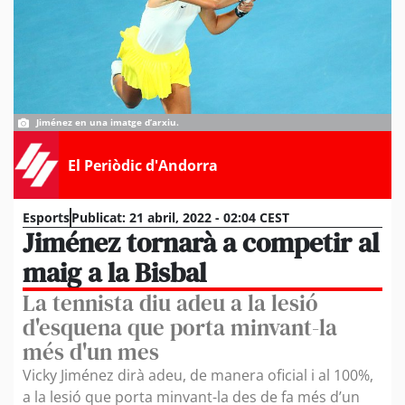
Jiménez en una imatge d’arxiu.
El Periòdic d'Andorra
Esports
Publicat:
21 abril, 2022 - 02:04 CEST
Jiménez tornarà a competir al
maig a la Bisbal
La tennista diu adeu a la lesió
d'esquena que porta minvant-la
més d'un mes
Vicky Jiménez dirà adeu, de manera oficial i al 100%,
a la lesió que porta minvant-la des de fa més d’un