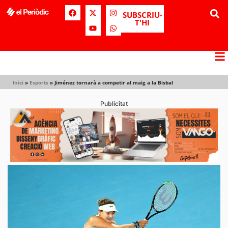
SUBSCRIU-
T'HI
Inici
»
Esports
»
Jiménez tornarà a competir al maig a la Bisbal
Publicitat