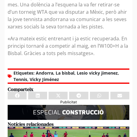
mes. Una dolència a l’esquena la va fer retirar-se
d’un torneig WTA que va disputar a Mèxic, però ahir
la jove tennista andorrana va comunicar a les seves
xarxes socials la seva tornada a les pistes.
«Ara mateix estic entrenant i ja estic recuperada. En
principi tornaré a competir al maig, en l’W100+H a la
Bisbal. Gràcies a tots pels missatges».
Etiquetes:
Andorra
,
La bisbal
,
Lesio vicky jimenez
,
Tennis
,
Vicky Jiménez
Comparteix
Publicitat
Notícies relacionades