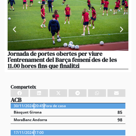
Jornada de portes obertes per viure
La
l’entrenament del Barça femení des de les
tu
11.00 hores fins que finalitzi
que
Comparteix
ACB
30/11/2024
20:45
Fora de casa
85
Bàsquet Girona
98
MoraBanc Andorra
17/11/2024
17:00