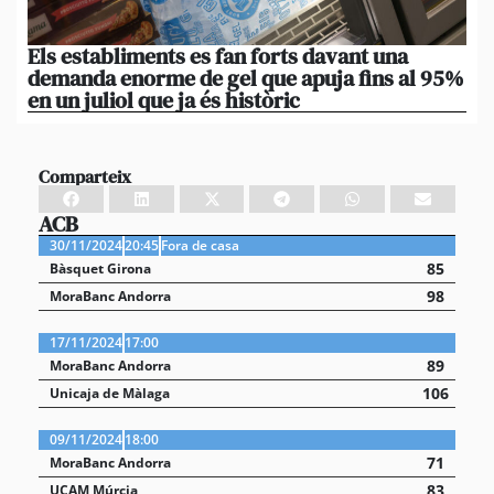
Els establiments es fan forts davant una
La
demanda enorme de gel que apuja fins al 95%
po
en un juliol que ja és històric
xi
Comparteix
ACB
30/11/2024
20:45
Fora de casa
85
Bàsquet Girona
98
MoraBanc Andorra
17/11/2024
17:00
89
MoraBanc Andorra
106
Unicaja de Màlaga
09/11/2024
18:00
71
MoraBanc Andorra
83
UCAM Múrcia