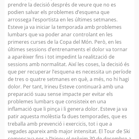
prendre la decisió després de veure que no es
podien salvar els problemes d’esquena que
arrossega l’esportista en les últimes setmanes.
Esteve ja va iniciar la temporada amb problemes
lumbars que va poder anar controlant en les
primeres curses de la Copa del Món. Però, en les
últimes sessions d’entrenaments el dolor va tornar
a aparèixer fins i tot impedint la realització de
sessions amb normalitat. Així les coses, la decisió és
que per recuperar l’esquena es necessita un període
de tres o quatre setmanes en què, a més, no hi hagi
dolor. Per tant, Irineu Esteve continuarà amb una
preparació suau sense impacte per evitar els
problemes lumbars que consisteix en una
inflamació que li pinça i li genera dolor. Esteve ja va
patir aquesta molèstia fa dues temporades, que es
treballa amb prevenció i exercicis, tot i que a
vegades apareix amb major intensitat. El Tour de Ski
començava per a l’Irineu el pròxim 30 de desembre a