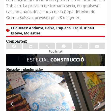
Toblach. La previsió de tornada seria, en qualsevol
cas, no abans de la cursa de la Copa del Món de
Goms (Suïssa), prevista pel 28 de gener.
Etiquetes:
Andorra
,
Baixa
,
Esquena
,
Esqui
,
Irineu
Esteve
,
Molèsties
Comparteix
Publicitat
Notícies relacionades