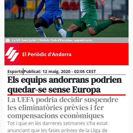
La UE Sant Julià i l’Atlètic Club d’Escaldes, aquest curs.
El Periòdic d'Andorra
Esports
Publicat:
12 maig, 2020 - 02:05 CEST
Els equips andorrans podrien
quedar-se sense Europa
La UEFA podria decidir suspendre
les eliminatòries prèvies i fer
compensacions econòmiques
Tot i que en les darreres setmanes s’ha estat
anunciant que les fases prèvies de la Lliga de