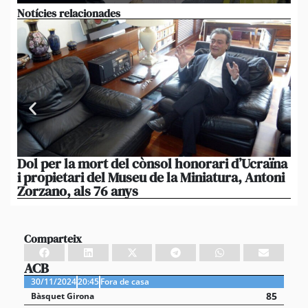
Notícies relacionades
Dol per la mort del cònsol honorari d’Ucraïna
El 
i propietari del Museu de la Miniatura, Antoni
im
Zorzano, als 76 anys
Res
Comparteix
ACB
30/11/2024
20:45
Fora de casa
85
Bàsquet Girona