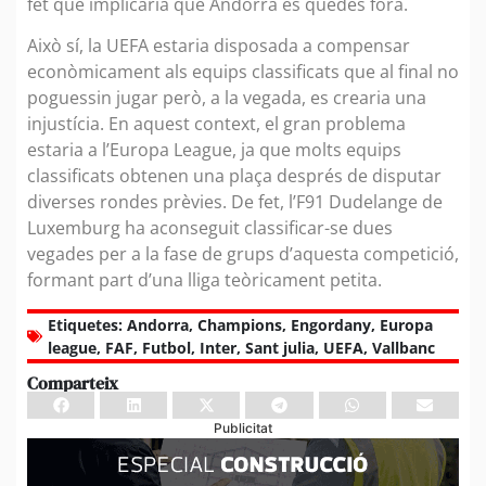
fet que implicaria que Andorra es quedés fora.
Això sí, la UEFA estaria disposada a compensar
econòmicament als equips classificats que al final no
poguessin jugar però, a la vegada, es crearia una
injustícia. En aquest context, el gran problema
estaria a l’Europa League, ja que molts equips
classificats obtenen una plaça després de disputar
diverses rondes prèvies. De fet, l’F91 Dudelange de
Luxemburg ha aconseguit classificar-se dues
vegades per a la fase de grups d’aquesta competició,
formant part d’una lliga teòricament petita.
Etiquetes:
Andorra
,
Champions
,
Engordany
,
Europa
league
,
FAF
,
Futbol
,
Inter
,
Sant julia
,
UEFA
,
Vallbanc
Comparteix
Publicitat