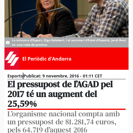
La ministra d’Esport, Olga Gelabert, i el secretari d’Estat d’Esports, Jordi Beal,
en una roda de premsa.
El Periòdic d'Andorra
Esports
Publicat:
9 novembre, 2016 - 01:11 CET
El pressupost de l’AGAD pel
2017 té un augment del
25,59%
L’organisme nacional compta amb
un pressupost de 81.281,74 euros,
pels 64.719 d’aquest 2016