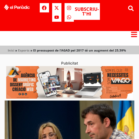
SUBSCRIU-
T'HI
Inici
»
Esports
»
El pressupost de l’AGAD pel 2017 té un augment del 25,59%
Publicitat