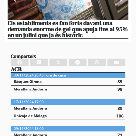
Els establiments es fan forts davant una
La
demanda enorme de gel que apuja fins al 95%
po
en un juliol que ja és històric
xi
Comparteix
ACB
30/11/2024
20:45
Fora de casa
85
Bàsquet Girona
98
MoraBanc Andorra
17/11/2024
17:00
89
MoraBanc Andorra
106
Unicaja de Màlaga
09/11/2024
18:00
71
MoraBanc Andorra