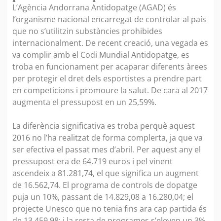
L’Agència Andorrana Antidopatge (AGAD) és
l’organisme nacional encarregat de controlar al país
que no s’utilitzin substàncies prohibides
internacionalment. De recent creació, una vegada es
va complir amb el Codi Mundial Antidopatge, es
troba en funcionament per acaparar diferents àrees
per protegir el dret dels esportistes a prendre part
en competicions i promoure la salut. De cara al 2017
augmenta el pressupost en un 25,59%.
La diferència significativa es troba perquè aquest
2016 no l’ha realitzat de forma complerta, ja que va
ser efectiva el passat mes d’abril. Per aquest any el
pressupost era de 64.719 euros i pel vinent
ascendeix a 81.281,74, el que significa un augment
de 16.562,74. El programa de controls de dopatge
puja un 10%, passant de 14.829,08 a 16.280,04; el
projecte Unesco que no tenia fins ara cap partida és
de 13.459,98; i la resta de programes s’eleven un 3%,