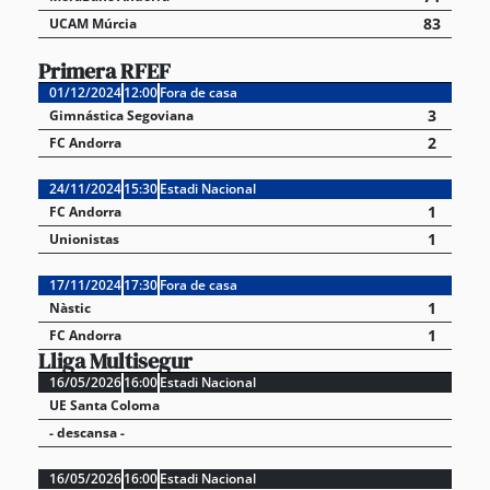
83
UCAM Múrcia
Primera RFEF
01/12/2024
12:00
Fora de casa
3
Gimnástica Segoviana
2
FC Andorra
24/11/2024
15:30
Estadi Nacional
1
FC Andorra
1
Unionistas
17/11/2024
17:30
Fora de casa
1
Nàstic
1
FC Andorra
Lliga Multisegur
16/05/2026
16:00
Estadi Nacional
UE Santa Coloma
- descansa -
16/05/2026
16:00
Estadi Nacional