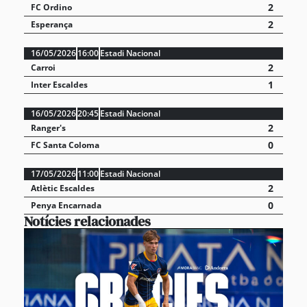
2
FC Ordino
2
Esperança
16/05/2026
16:00
Estadi Nacional
2
Carroi
1
Inter Escaldes
16/05/2026
20:45
Estadi Nacional
2
Ranger's
0
FC Santa Coloma
17/05/2026
11:00
Estadi Nacional
2
Atlètic Escaldes
0
Penya Encarnada
Notícies relacionades