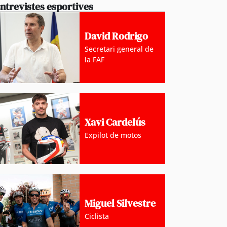
ntrevistes esportives
 d’ordre arresta dos turistes durant la nit de dimecr
 per agressió a les parelles
David Rodrigo
Secretari general de
la FAF
Xavi Cardelús
Expilot de motos
Miguel Silvestre
Ciclista