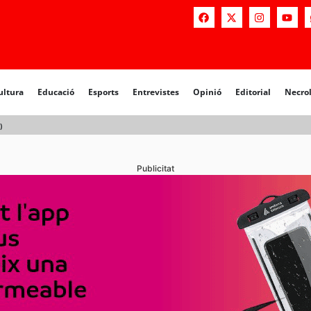
a
Educació
Esports
Entrevistes
Opinió
Editorial
Necrològiq
ultura
Educació
Esports
Entrevistes
Opinió
Editorial
Necro
)
Publicitat