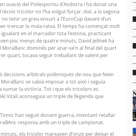
ran ovació del Poliesportiu d’Andorra i ha donat una
tècnic tricolor no l’ha volgut forçar. Així, a la segona
er no tenir un greu ensurt a l’EuroCup davant d’un
per trencar la mala ratxa. El temps ha començat molt
igualant en el marcador tota l’estona, practicant
aven poc menys de quatre minuts, David Jelínek ha
 el MoraBanc dominés per anar-se’n al final del quart
rer quart, tocava seguir treballant de valent per
b decisions arbitrals polèmiques de nou que feien
el MoraBanc se sabia imposar a tot això i seguia
 sumar la victòria. Tot i que els tricolors es
N
i Vitali aconseguia un triple de llegenda que
e Tomic han seguit donant guerra, intentant retallar
MoraBAnc responia amb un triple de campionat.
 minuts, els tricolor marxaven d’onze per deixar el