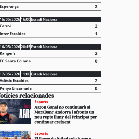
2
Esperança
16/05/2026
16:00
Estadi Nacional
2
Carroi
1
Inter Escaldes
16/05/2026
20:45
Estadi Nacional
2
Ranger's
0
FC Santa Coloma
17/05/2026
11:00
Estadi Nacional
2
Atlètic Escaldes
0
Penya Encarnada
otícies relacionades
Esports
Aaron Ganal no continuarà al
MoraBanc Andorra i afronta un
nou repte lluny del Principat per
continuar creixent
Esports
El Barça de futbol sala torna a