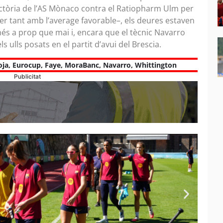
victòria de l’AS Mònaco contra el Ratiopharm Ulm per
–per tant amb l’average favorable–, els deures estaven
més a prop que mai i, encara que el tècnic Navarro
s ulls posats en el partit d’avui del Brescia.
oja
,
Eurocup
,
Faye
,
MoraBanc
,
Navarro
,
Whittington
Publicitat