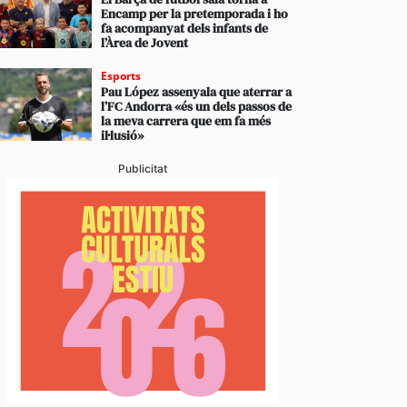
Encamp per la pretemporada i ho
fa acompanyat dels infants de
l’Àrea de Jovent
Esports
Pau López assenyala que aterrar a
l’FC Andorra «és un dels passos de
la meva carrera que em fa més
il·lusió»
Publicitat