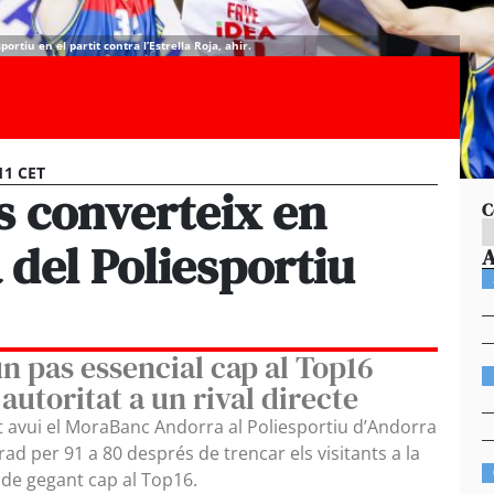
iu en el partit contra l’Estrella Roja, ahir.
11 CET
s converteix en
C
a del Poliesportiu
un pas essencial cap al Top16
utoritat a un rival directe
it avui el MoraBanc Andorra al Poliesportiu d’Andorra
rad per 91 a 80 després de trencar els visitants a la
s de gegant cap al Top16.