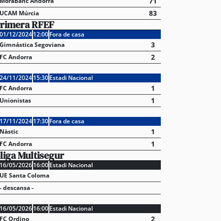
71
MoraBanc Andorra
83
UCAM Múrcia
rimera RFEF
01/12/2024
12:00
Fora de casa
3
Gimnástica Segoviana
2
FC Andorra
24/11/2024
15:30
Estadi Nacional
1
FC Andorra
1
Unionistas
17/11/2024
17:30
Fora de casa
1
Nàstic
1
FC Andorra
liga Multisegur
16/05/2026
16:00
Estadi Nacional
UE Santa Coloma
- descansa -
16/05/2026
16:00
Estadi Nacional
2
FC Ordino