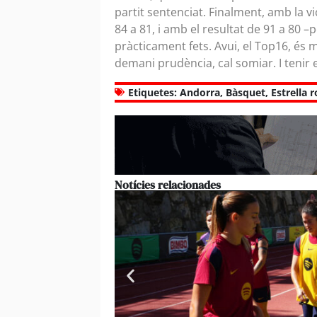
partit sentenciat. Finalment, amb la 
84 a 81, i amb el resultat de 91 a 80 
pràcticament fets. Avui, el Top16, és 
demani prudència, cal somiar. I tenir el
Etiquetes:
Andorra
,
Bàsquet
,
Estrella r
Notícies relacionades