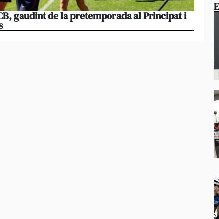
E
B, gaudint de la pretemporada al Principat i
El cos
s
dijous