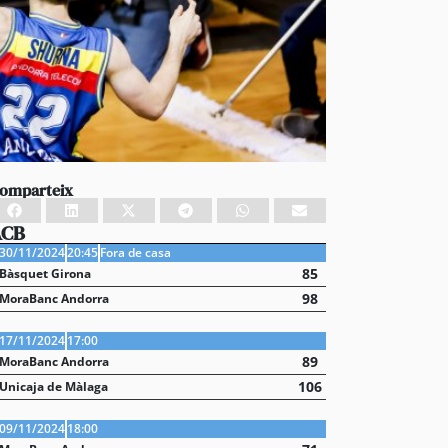
omparteix
ACB
30/11/2024
20:45
Fora de casa
85
Bàsquet Girona
98
MoraBanc Andorra
17/11/2024
17:00
89
MoraBanc Andorra
106
Unicaja de Màlaga
09/11/2024
18:00