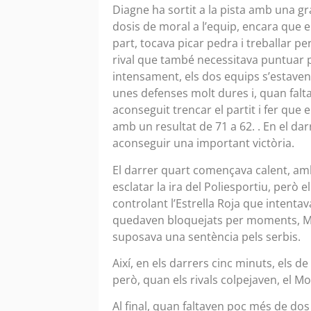
Diagne ha sortit a la pista amb una g
dosis de moral a l’equip, encara que el 
part, tocava picar pedra i treballar p
rival que també necessitava puntuar 
intensament, els dos equips s’estaven 
unes defenses molt dures i, quan falt
aconseguit trencar el partit i fer que
amb un resultat de 71 a 62. . En el dar
aconseguir una important victòria.
El darrer quart començava calent, am
esclatar la ira del Poliesportiu, però 
controlant l’Estrella Roja que intentava
quedaven bloquejats per moments, Mik
suposava una sentència pels serbis.
Així, en els darrers cinc minuts, els d
però, quan els rivals colpejaven, el 
Al final, quan faltaven poc més de dos