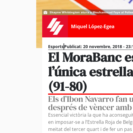
Shayne Whittington atura a Mouhammad Faye al Poliesport
Miquel López-Egea
Esports
Publicat:
20 novembre, 2018 - 23:
El MoraBanc e
l’única estrell
(91-80)
Els d’Ibon Navarro fan 
després de vèncer amb a
Essencial victòria la que ha aconsegu
en imposar-se a l’Estrella Roja de Belg
meitat del tercer quart i de fer un pa