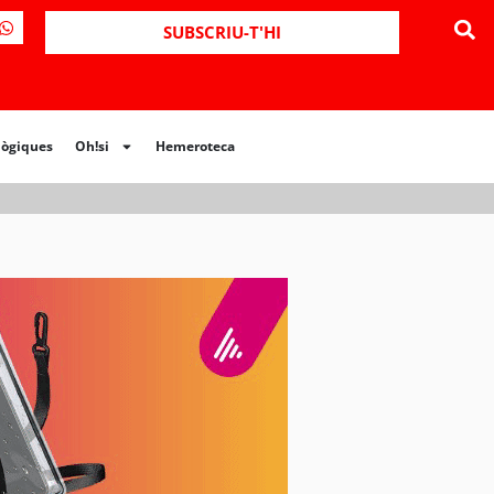
ues
Oh!si
Hemeroteca
SUBSCRIU-T'HI
lògiques
Oh!si
Hemeroteca