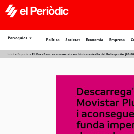
Política
Societat
Economia
Empresa
Cultur
Parroquies
Política
Societat
Economia
Empresa
C
Inici
»
Esports
»
El MoraBanc es converteix en l’única estrella del Poliesportiu (91-80