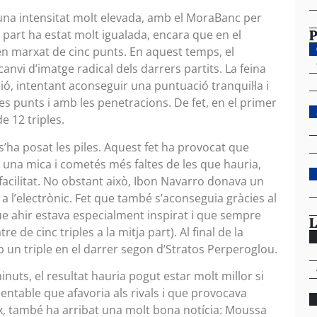
una intensitat molt elevada, amb el MoraBanc per
P
a part ha estat molt igualada, encara que en el
en marxat de cinc punts. En aquest temps, el
nvi d’imatge radical dels darrers partits. La feina
ó, intentant aconseguir una puntuació tranquil·la i
es punts i amb les penetracions. De fet, en el primer
e 12 triples.
 s’ha posat les piles. Aquest fet ha provocat que
s una mica i cometés més faltes de les que hauria,
facilitat. No obstant això, Ibon Navarro donava un
 a l’electrònic. Fet que també s’aconseguia gràcies al
e ahir estava especialment inspirat i que sempre
L
e de cinc triples a la mitja part). Al final de la
b un triple en el darrer segon d’Stratos Perperoglou.
nuts, el resultat hauria pogut estar molt millor si
entable que afavoria als rivals i que provocava
x, també ha arribat una molt bona notícia: Moussa