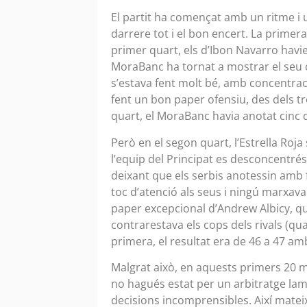
El partit ha començat amb un ritme i 
darrere tot i el bon encert. La primer
primer quart, els d’Ibon Navarro havi
MoraBanc ha tornat a mostrar el seu ca
s’estava fent molt bé, amb concentraci
fent un bon paper ofensiu, des dels tr
quart, el MoraBanc havia anotat cinc d
Però en el segon quart, l’Estrella Roja
l’equip del Principat es desconcentré
deixant que els serbis anotessin amb 
toc d’atenció als seus i ningú marxava
paper excepcional d’Andrew Albicy, qu
contrarestava els cops dels rivals (quatr
primera, el resultat era de 46 a 47 am
Malgrat això, en aquests primers 20 mi
no hagués estat per un arbitratge lam
decisions incomprensibles. Així matei