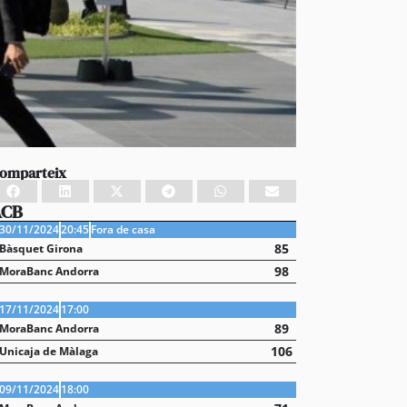
omparteix
ACB
30/11/2024
20:45
Fora de casa
85
Bàsquet Girona
98
MoraBanc Andorra
17/11/2024
17:00
89
MoraBanc Andorra
106
Unicaja de Màlaga
09/11/2024
18:00