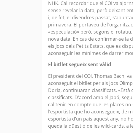
NHK. Cal recordar que el COI va ajorna
sense revelar la data, però deixant en
i, de fet, el divendres passat, s’apunt
primavera. El portaveu de l’organitz
«especulació» però, segons el rotatiu, 
nova data. En cas de confirmar-se la da
els Jocs dels Petits Estats, que es dis
aconseguir les mínimes de darrer m
El bitllet segueix sent vàlid
El president del COI, Thomas Bach, va 
aconseguit el bitllet per als Jocs Olím
Doria, continuaran classificats. «Està 
classificats. D’acord amb el Japó, segui
cal tenir en compte que les places no
l’esportista que ho aconsegueix, de m
esportista d’un país aquest any, no ho
queda la qüestió de les wild-cards, a l