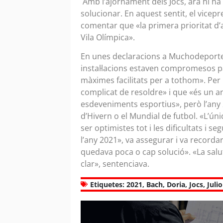
Amb l’ajornament dels Jocs, ara hi ha
solucionar. En aquest sentit, el vice
comentar que «la primera prioritat d’a
Vila Olímpica».
En unes declaracions a Muchodeporte, v
instal·lacions estaven compromesos pa
màximes facilitats per a tothom». Per 
complicat de resoldre» i que «és un a
esdeveniments esportius», però l’any 2
d’Hivern o el Mundial de futbol. «L’ún
ser optimistes tot i les dificultats i 
l’any 2021», va assegurar i va recordar
quedava poca o cap solució». «La salut 
clar», sentenciava.
Etiquetes:
2021
,
Bach
,
Doria
,
Jocs
,
Julio