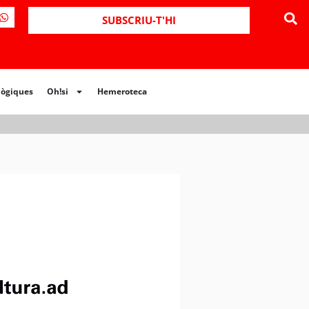
ues
Oh!si
Hemeroteca
SUBSCRIU-T'HI
lògiques
Oh!si
Hemeroteca