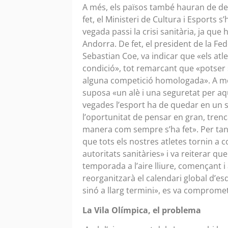
A més, els països també hauran de dec
fet, el Ministeri de Cultura i Esports
vegada passi la crisi sanitària, ja que
Andorra. De fet, el president de la Fed
Sebastian Coe, va indicar que «els atle
condició», tot remarcant que «potser 
alguna competició homologada». A més,
suposa «un alè i una seguretat per aq
vegades l’esport ha de quedar en un 
l’oportunitat de pensar en gran, trenca
manera com sempre s’ha fet». Per tant, 
que tots els nostres atletes tornin a 
autoritats sanitàries» i va reiterar qu
temporada a l’aire lliure, començant 
reorganitzarà el calendari global d’
sinó a llarg termini», es va comprome
La Vila Olímpica, el problema