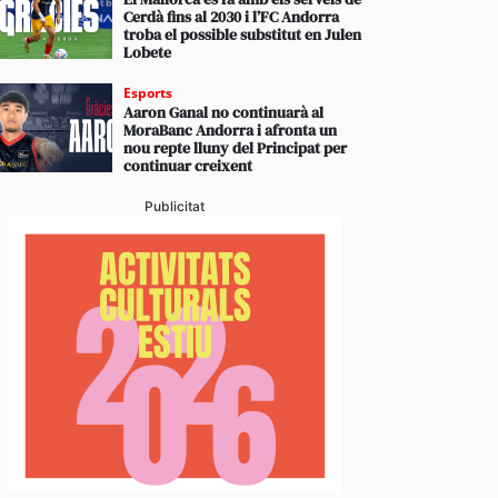
Cerdà fins al 2030 i l’FC Andorra
troba el possible substitut en Julen
Lobete
Esports
Aaron Ganal no continuarà al
MoraBanc Andorra i afronta un
nou repte lluny del Principat per
continuar creixent
Publicitat