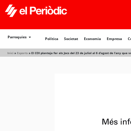
Política
Societat
Economia
Empresa
Cultur
Parroquies
Política
Societat
Economia
Empresa
C
Inici
»
Esports
»
El COI planteja fer els Jocs del 23 de juliol al 6 d’agost de l’any que v