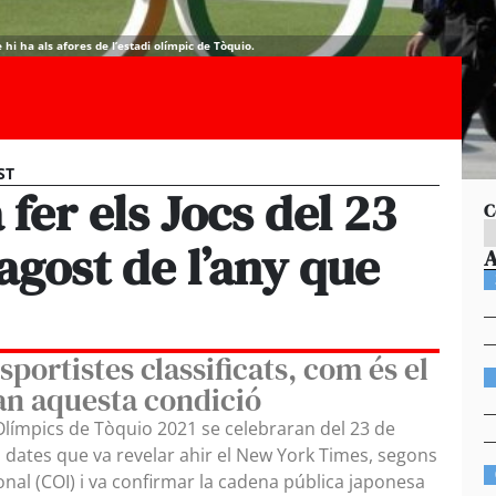
hi ha als afores de l’estadi olímpic de Tòquio.
ST
 fer els Jocs del 23
C
d’agost de l’any que
portistes classificats, com és el
an aquesta condició
s Olímpics de Tòquio 2021 se celebraran del 23 de
es dates que va revelar ahir el New York Times, segons
onal (COI) i va confirmar la cadena pública japonesa