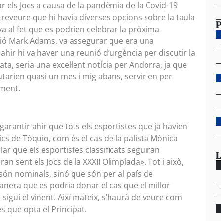
r els Jocs a causa de la pandèmia de la Covid-19
treveure que hi havia diverses opcions sobre la taula
P
ava al fet que es podrien celebrar la pròxima
ació Mark Adams, va assegurar que era una
ahir hi va haver una reunió d’urgència per discutir la
ta, seria una excel·lent notícia per Andorra, ja que
putarien quasi un mes i mig abans, servirien per
oment.
garantir ahir que tots els esportistes que ja havien
pics de Tòquio, com és el cas de la palista Mònica
clar que els esportistes classificats seguiran
L
ran sent els Jocs de la XXXII Olimpíada». Tot i això,
 són nominals, sinó que són per al país de
anera que es podria donar el cas que el millor
 sigui el vinent. Així mateix, s’haurà de veure com
es que opta el Principat.