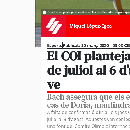
Un home passeja al costat de les anelles olímpiques que 
Miquel López-Egea
Esports
Publicat:
30 març, 2020 - 03:03 CE
El COI planteja
de juliol al 6 
ve
Bach assegura que els es
cas de Doria, mantindr
A falta de confirmació oficial, els Joc
juliol al 8 d’agost. Aquestes van ser l
una font del Comitè Olímpic Internaci