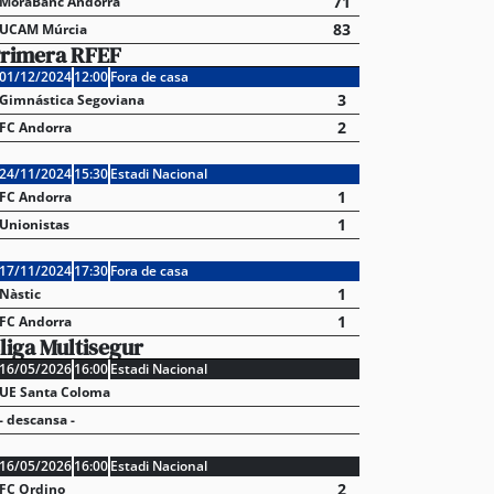
71
MoraBanc Andorra
83
UCAM Múrcia
rimera RFEF
01/12/2024
12:00
Fora de casa
3
Gimnástica Segoviana
2
FC Andorra
24/11/2024
15:30
Estadi Nacional
1
FC Andorra
1
Unionistas
17/11/2024
17:30
Fora de casa
1
Nàstic
1
FC Andorra
liga Multisegur
16/05/2026
16:00
Estadi Nacional
UE Santa Coloma
- descansa -
16/05/2026
16:00
Estadi Nacional
2
FC Ordino