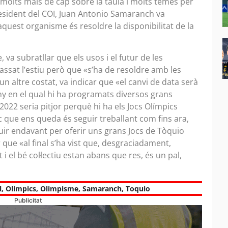
 molts mals de cap sobre la taula i molts temes per
president del COI, Juan Antonio Samaranch va
quest organisme és resoldre la disponibilitat de la
a subratllar que els usos i el futur de les
ssat l’estiu però que «s’ha de resoldre amb les
un altre costat, va indicar que «el canvi de data serà
ny en el qual hi ha programats diversos grans
022 seria pitjor perquè hi ha els Jocs Olímpics
ic que ens queda és seguir treballant com fins ara,
seguir endavant per oferir uns grans Jocs de Tòquio
 que «al final s’ha vist que, desgraciadament,
i el bé col·lectiu estan abans que res, és un pal,
l
,
Olimpics
,
Olimpisme
,
Samaranch
,
Toquio
Publicitat