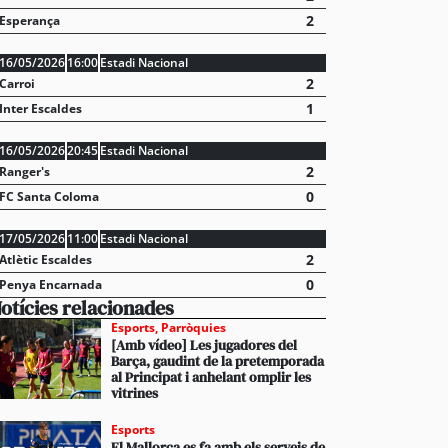
2
Esperança
16/05/2026
16:00
Estadi Nacional
2
Carroi
1
Inter Escaldes
16/05/2026
20:45
Estadi Nacional
2
Ranger's
0
FC Santa Coloma
17/05/2026
11:00
Estadi Nacional
2
Atlètic Escaldes
0
Penya Encarnada
otícies relacionades
Esports
,
Parròquies
[Amb vídeo] Les jugadores del
Barça, gaudint de la pretemporada
al Principat i anhelant omplir les
vitrines
Esports
El Mallorca es fa amb els serveis de