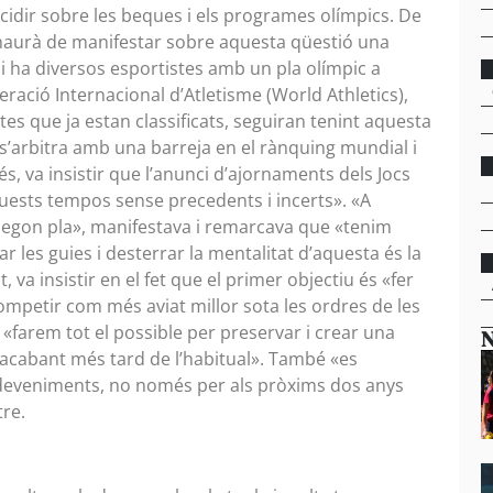
idir sobre les beques i els programes olímpics. De
 s’haurà de manifestar sobre aquesta qüestió una
 hi ha diversos esportistes amb un pla olímpic a
eració Internacional d’Atletisme (World Athletics),
tes que ja estan classificats, seguiran tenint aquesta
s’arbitra amb una barreja en el rànquing mundial i
 va insistir que l’anunci d’ajornaments dels Jocs
uests tempos sense precedents i incerts». «A
segon pla», manifestava i remarcava que «tenim
r les guies i desterrar la mentalitat d’aquesta és la
va insistir en el fet que el primer objectiu és «fer
competir com més aviat millor sota les ordres de les
e «farem tot el possible per preservar i crear una
N
i acabant més tard de l’habitual». També «es
esdeveniments, no només per als pròxims dos anys
tre.