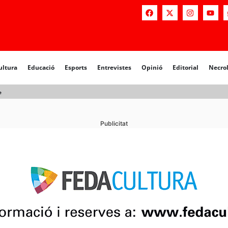
a
Educació
Esports
Entrevistes
Opinió
Editorial
Necrològiq
ultura
Educació
Esports
Entrevistes
Opinió
Editorial
Necro
e
Publicitat