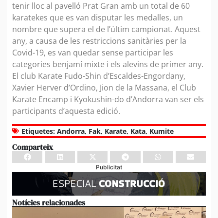
tenir lloc al pavelló Prat Gran amb un total de 60
karatekes que es van disputar les medalles, un
nombre que supera el de l’últim campionat. Aquest
any, a causa de les restriccions sanitàries per la
Covid-19, es van quedar sense participar les
categories benjamí mixte i els alevins de primer any.
El club Karate Fudo-Shin d’Escaldes-Engordany,
Xavier Herver d’Ordino, Jion de la Massana, el Club
Karate Encamp i Kyokushin-do d’Andorra van ser els
participants d’aquesta edició.
Etiquetes:
Andorra
,
Fak
,
Karate
,
Kata
,
Kumite
Comparteix
Publicitat
Notícies relacionades