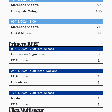
89
MoraBanc Andorra
106
Unicaja de Màlaga
09/11/2024
18:00
71
MoraBanc Andorra
83
UCAM Múrcia
Primera RFEF
01/12/2024
12:00
Fora de casa
3
Gimnástica Segoviana
2
FC Andorra
24/11/2024
15:30
Estadi Nacional
1
FC Andorra
1
Unionistas
17/11/2024
17:30
Fora de casa
1
Nàstic
1
FC Andorra
Lliga Multisegur