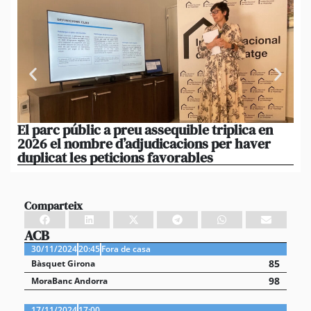
El parc públic a preu assequible triplica en
La
2026 el nombre d’adjudicacions per haver
un
duplicat les peticions favorables
re
Comparteix
ACB
30/11/2024
20:45
Fora de casa
85
Bàsquet Girona
98
MoraBanc Andorra
17/11/2024
17:00