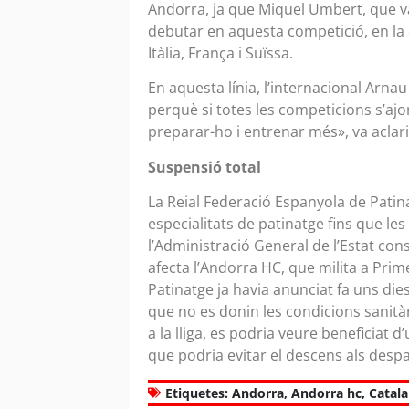
Andorra, ja que Miquel Umbert, que v
debutar en aquesta competició, en la
Itàlia, França i Suïssa.
En aquesta línia, l’internacional Arna
perquè si totes les competicions s’a
preparar-ho i entrenar més», va aclari
Suspensió total
La Reial Federació Espanyola de Patina
especialitats de patinatge fins que le
l’Administració General de l’Estat co
afecta l’Andorra HC, que milita a Prime
Patinatge ja havia anunciat fa uns die
que no es donin les condicions sanitàr
a la lliga, es podria veure beneficiat 
que podria evitar el descens als desp
Etiquetes:
Andorra
,
Andorra hc
,
Catal