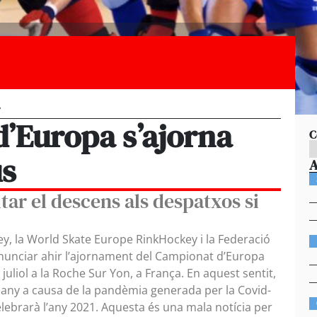
T
d’Europa s’ajorna
C
us
tar el descens als despatxos si
y, la World Skate Europe RinkHockey i la Federació
anunciar ahir l’ajornament del Campionat d’Europa
 juliol a la Roche Sur Yon, a França. En aquest sentit,
n any a causa de la pandèmia generada per la Covid-
lebrarà l’any 2021. Aquesta és una mala notícia per