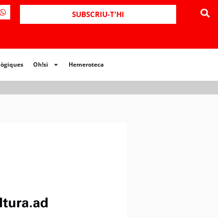
ues
Oh!si
Hemeroteca
SUBSCRIU-T'HI
lògiques
Oh!si
Hemeroteca