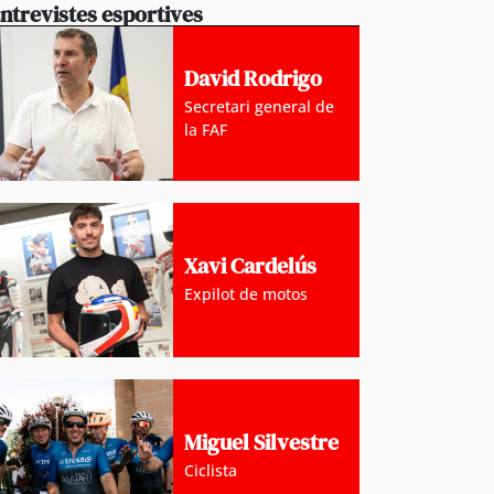
ntrevistes esportives
David Rodrigo
Secretari general de
la FAF
Xavi Cardelús
Expilot de motos
Miguel Silvestre
Ciclista