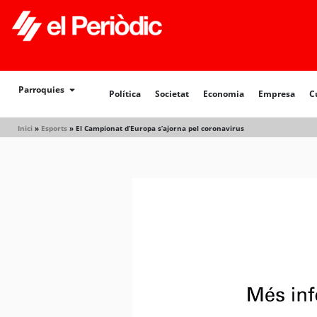
Política
Societat
Economia
Empresa
Cultur
Parroquies
Política
Societat
Economia
Empresa
C
Inici
»
Esports
»
El Campionat d’Europa s’ajorna pel coronavirus