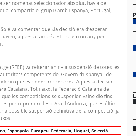
a ser nomenat seleccionador absolut, havia de
 qual compartia el grup B amb Espanya, Portugal,
P
u Solé va comentar que «la decisió era d’esperar
jornaven, aquesta també». «Tindrem un any per
r.
tge (RFEP) va reiterar ahir «la suspensió de totes les
s autoritats competents del Govern d’Espanya i de
nsiderin que es poden reprendre». Aquesta decisió
ra Catalana. Tot i això, la Federació Catalana de
L
s que les competicions se suspenien «sine die fins
ies per reprendre-les». Ara, l’Andorra, que és últim
d’una possible suspensió definitiva de la competició, ja
atxos.
ana
,
Espanyola
,
Europeu
,
Federació
,
Hoquei
,
Selecció