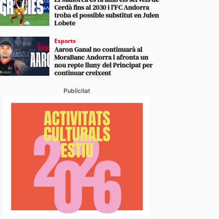
Cerdà fins al 2030 i l’FC Andorra
troba el possible substitut en Julen
Lobete
Esports
Aaron Ganal no continuarà al
MoraBanc Andorra i afronta un
nou repte lluny del Principat per
continuar creixent
Publicitat