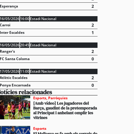
2
Esperança
16/05/2026
16:00
Estadi Nacional
2
Carroi
1
Inter Escaldes
16/05/2026
20:45
Estadi Nacional
2
Ranger's
0
FC Santa Coloma
17/05/2026
11:00
Estadi Nacional
2
Atlètic Escaldes
0
Penya Encarnada
otícies relacionades
stabliments es fan forts davant una demanda enorme 
Esports
,
Parròquies
[Amb vídeo] Les jugadores del
 en un juliol que ja és històric
Barça, gaudint de la pretemporada
al Principat i anhelant omplir les
vitrines
Esports
El Mallorca es fa amb els serveis de