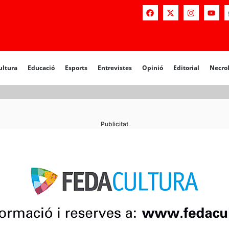
a
Educació
Esports
Entrevistes
Opinió
Editorial
Necrològiq
ultura
Educació
Esports
Entrevistes
Opinió
Editorial
Necro
Publicitat