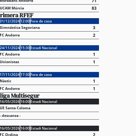
71
MoraBanc Andorra
83
UCAM Múrcia
rimera RFEF
01/12/2024
12:00
Fora de casa
3
Gimnástica Segoviana
2
FC Andorra
24/11/2024
15:30
Estadi Nacional
1
FC Andorra
1
Unionistas
17/11/2024
17:30
Fora de casa
1
Nàstic
1
FC Andorra
liga Multisegur
16/05/2026
16:00
Estadi Nacional
UE Santa Coloma
- descansa -
16/05/2026
16:00
Estadi Nacional
2
FC Ordino