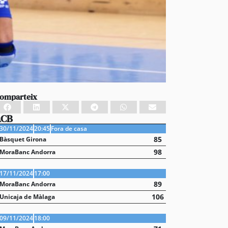
omparteix
ACB
30/11/2024
20:45
Fora de casa
85
Bàsquet Girona
98
MoraBanc Andorra
17/11/2024
17:00
89
MoraBanc Andorra
106
Unicaja de Màlaga
09/11/2024
18:00