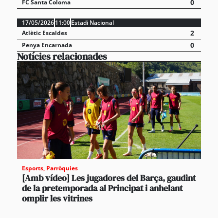
0
FC Santa Coloma
17/05/2026
11:00
Estadi Nacional
2
Atlètic Escaldes
0
Penya Encarnada
Notícies relacionades
Esports
,
Parròquies
[Amb vídeo] Les jugadores del Barça, gaudint
de la pretemporada al Principat i anhelant
omplir les vitrines