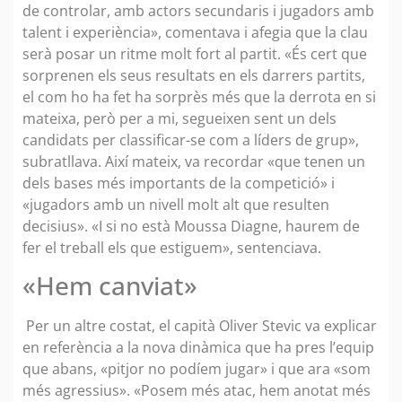
de controlar, amb actors secundaris i jugadors amb
talent i experiència», comentava i afegia que la clau
serà posar un ritme molt fort al partit. «És cert que
sorprenen els seus resultats en els darrers partits,
el com ho ha fet ha sorprès més que la derrota en si
mateixa, però per a mi, segueixen sent un dels
candidats per classificar-se com a líders de grup»,
subratllava. Així mateix, va recordar «que tenen un
dels bases més importants de la competició» i
«jugadors amb un nivell molt alt que resulten
decisius». «I si no està Moussa Diagne, haurem de
fer el treball els que estiguem», sentenciava.
«Hem canviat»
Per un altre costat, el capità Oliver Stevic va explicar
en referència a la nova dinàmica que ha pres l’equip
que abans, «pitjor no podíem jugar» i que ara «som
més agressius». «Posem més atac, hem anotat més