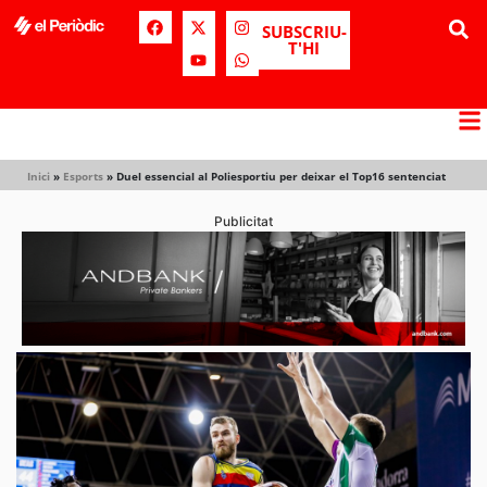
SUBSCRIU-
T'HI
Inici
»
Esports
»
Duel essencial al Poliesportiu per deixar el Top16 sentenciat
Publicitat