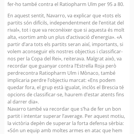
fer-ho també contra el Ratiopharm Ulm per 95 a 80.
En aquest sentit, Navarro, va explicar que «tots els
partits són difícils, independentment de l’entitat del
rival», tot i que va reconèixer que si aquesta és molt
alta, «sortim amb un plus d’activació d’energia». «A
partir d’ara tots els partits seran així, importants, si
volem aconseguir els nostres objectius i classificar-
nos per la Copa del Rei», reiterava. Malgrat això, va
recordar que guanyar contra l’Estrella Roja però
perdrecontra Ratiopharm Ulm i Mònaco, també
implicaria perdre l’objectiu marcat: «Ens podem
quedar fora, el grup està igualat, inclòs el Brescia té
opcions de classificar-se, haurem d’estar atents fins
al darrer dia».
Navarro també va recordar que s’ha de fer un bon
partit i intentar superar l’average. Per aquest motiu,
la victòria depèn de superar la forta defensa sèrbia:
«Són un equip amb moltes armes en atac que hem