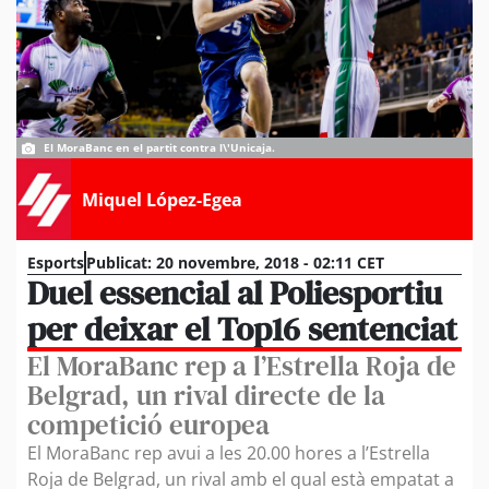
El MoraBanc en el partit contra l\'Unicaja.
Miquel López-Egea
Esports
Publicat:
20 novembre, 2018 - 02:11 CET
Duel essencial al Poliesportiu
per deixar el Top16 sentenciat
El MoraBanc rep a l’Estrella Roja de
Belgrad, un rival directe de la
competició europea
El MoraBanc rep avui a les 20.00 hores a l’Estrella
Roja de Belgrad, un rival amb el qual està empatat a