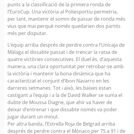
punts a la classificació de la primera ronda de
l’EuroCup. Una victòria al Poliesportiu permetria,
per tant, mantenir el somni de passar de ronda més
vius que mai perquè només quedarien dos partits
més per disputar.
L’equip arriba després de perdre contra l’Unicaja de
Màlaga el dissabte passat i de trencar la ratxa de
quatre victòries consecutives. El duel és, d’aquesta
manera, una clara oportunitat per retrobar-se amb
la victòria i mantenir la bona dinàmica que ha
caracteritzat el conjunt d’Ibon Navarro en les
darreres setmanes. Tot i això, les baixes estan
castigant a l’equip i a la de David Walker se suma el
dubte de Moussa Diagne, que ahir va haver de
deixar d’entrenar i que dissabte només va poder
jugar durant un minut.
Per altra banda, l’Estrella Roja de Belgrad arriba
després de perdre contra el Mònaco per 75 a 91 i de