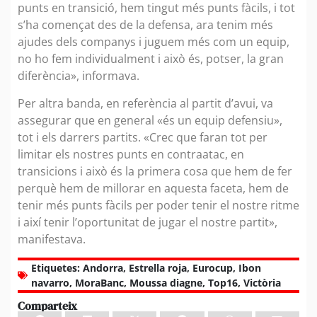
punts en transició, hem tingut més punts fàcils, i tot
s’ha començat des de la defensa, ara tenim més
ajudes dels companys i juguem més com un equip,
no ho fem individualment i això és, potser, la gran
diferència», informava.
Per altra banda, en referència al partit d’avui, va
assegurar que en general «és un equip defensiu»,
tot i els darrers partits. «Crec que faran tot per
limitar els nostres punts en contraatac, en
transicions i això és la primera cosa que hem de fer
perquè hem de millorar en aquesta faceta, hem de
tenir més punts fàcils per poder tenir el nostre ritme
i així tenir l’oportunitat de jugar el nostre partit»,
manifestava.
Etiquetes:
Andorra
,
Estrella roja
,
Eurocup
,
Ibon
navarro
,
MoraBanc
,
Moussa diagne
,
Top16
,
Victòria
Comparteix