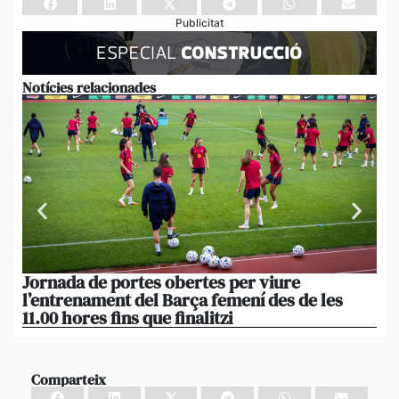
Publicitat
Notícies relacionades
Jornada de portes obertes per viure
La
l’entrenament del Barça femení des de les
tu
11.00 hores fins que finalitzi
que
Comparteix