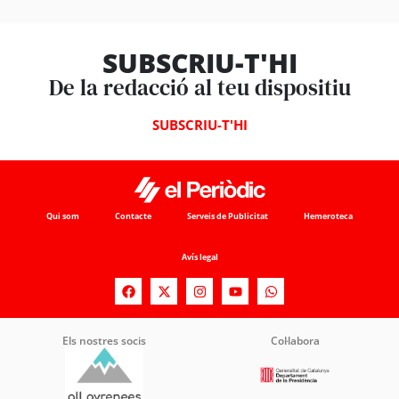
SUBSCRIU-T'HI
De la redacció al teu dispositiu
SUBSCRIU-T'HI
Qui som
Contacte
Serveis de Publicitat
Hemeroteca
Avís legal
Els nostres socis
Col·labora