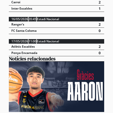
2
Carroi
1
Inter Escaldes
16/05/2026
20:45
Estadi Nacional
2
Ranger's
0
FC Santa Coloma
17/05/2026
11:00
Estadi Nacional
2
Atlètic Escaldes
0
Penya Encarnada
Notícies relacionades