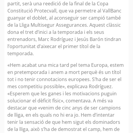
partit, serà una reedició de la final de la Copa
Constitució Protecvall, que va permetre al VallBanc
guanyar el doblet, al aconseguir ser campió també
de la Lliga Multisegur Assegurances. Aquest clàssic
dona el tret d’inici a la temporada i els seus
entrenadors, Marc Rodríguez i Jesús Barón tindran
l’oportunitat d’aixecar el primer títol de la
temporada.
«Hem acabat una mica tard pel tema Europa, estem
en pretemporada i anem a mort perquè és un títol
tot i no tenir connotacions europees. S’ha de ser el
mes competitiu possible», explicava Rodríguez.
«Esperem que les ganes i les motivacions puguin
solucionar el dèficit físic», comentava. A més va
destacar que «venim de cinc anys de ser campions
de lliga, en els quals no hi era jo. Hem d’intentar
tenir la sensació de que hem sigut els dominadors
de la lliga, això s’ha de demostrat el camp, hem de