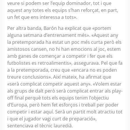
veure si podem ser l’equip dominador, tot i que
aquest any totes els equips s’han reforçat, en part,
un fet que ens interessa a tots».
Per altra banda, Barón ha explicat que «portem
alguna setmana d’entrenament més». «Aquest any
la pretemporada ha estat un poc més curta però els
amistosos cansen, no hi han emocions al joc, estem
amb ganes de començar a competir i fer que els
futbolistes es retroalimentis», assegurava. Pel que fa
a la pretemporada, creu que «encara no es poden
treure conclusions». Així mateix, ha afirmat que
«serà complicat competir aquest any». «Volem estar
als grups de dalt però serà complicat entrar als play-
off final perquè tots els equips tenim l’objectiu
d’Europa, però hem fet esforços i treball per poder
competir i estar aquí. Serà un partit molt atractiu tot
i que el jugador vagi curt de preparació»,
sentenciava el tècnic lauredià.