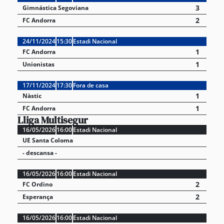
3
Gimnástica Segoviana
2
FC Andorra
24/11/2024
15:30
Estadi Nacional
1
FC Andorra
1
Unionistas
17/11/2024
17:30
Fora de casa
1
Nàstic
1
FC Andorra
Lliga Multisegur
16/05/2026
16:00
Estadi Nacional
UE Santa Coloma
- descansa -
16/05/2026
16:00
Estadi Nacional
2
FC Ordino
2
Esperança
16/05/2026
16:00
Estadi Nacional