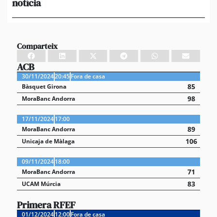
notícia
in
ca
Comparteix
ACB
30/11/2024
20:45
Fora de casa
85
Bàsquet Girona
98
MoraBanc Andorra
17/11/2024
17:00
89
MoraBanc Andorra
106
Unicaja de Màlaga
09/11/2024
18:00
71
MoraBanc Andorra
83
UCAM Múrcia
Primera RFEF
01/12/2024
12:00
Fora de casa