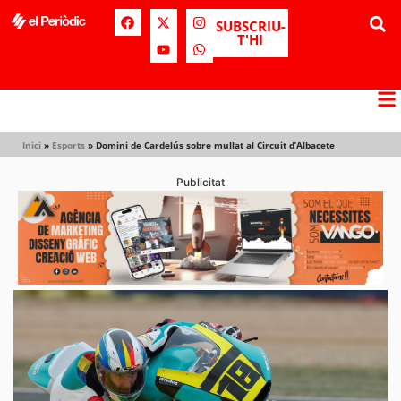
SUBSCRIU-
T'HI
Inici
»
Esports
»
Domini de Cardelús sobre mullat al Circuit d’Albacete
Publicitat