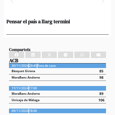
Pensar el país a llarg termini
Em
ini
Ro
Comparteix
ACB
30/11/2024
20:45
Fora de casa
85
Bàsquet Girona
98
MoraBanc Andorra
17/11/2024
17:00
89
MoraBanc Andorra
106
Unicaja de Màlaga
09/11/2024
18:00