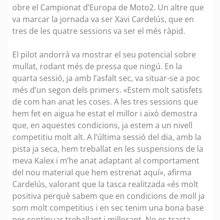
obre el Campionat d’Europa de Moto2. Un altre que
va marcar la jornada va ser Xavi Cardelús, que en
tres de les quatre sessions va ser el més ràpid.
El pilot andorrà va mostrar el seu potencial sobre
mullat, rodant més de pressa que ningú. En la
quarta sessió, ja amb l’asfalt sec, va situar-se a poc
més d’un segon dels primers. «Estem molt satisfets
de com han anat les coses. A les tres sessions que
hem fet en aigua he estat el millor i això demostra
que, en aquestes condicions, ja estem a un nivell
competitiu molt alt. A l’última sessió del dia, amb la
pista ja seca, hem treballat en les suspensions de la
meva Kalex i m’he anat adaptant al comportament
del nou material que hem estrenat aquí», afirma
Cardelús, valorant que la tasca realitzada «és molt
positiva perquè sabem que en condicions de moll ja
som molt competitius i en sec tenim una bona base
per continuar treballant i millorant. No es tracta