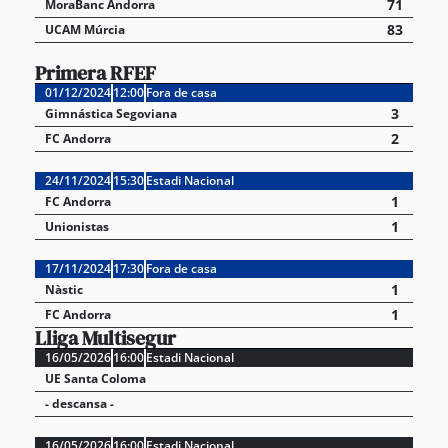
71
MoraBanc Andorra
83
UCAM Múrcia
Primera RFEF
01/12/2024
12:00
Fora de casa
3
Gimnástica Segoviana
2
FC Andorra
24/11/2024
15:30
Estadi Nacional
1
FC Andorra
1
Unionistas
17/11/2024
17:30
Fora de casa
1
Nàstic
1
FC Andorra
Lliga Multisegur
16/05/2026
16:00
Estadi Nacional
UE Santa Coloma
- descansa -
16/05/2026
16:00
Estadi Nacional