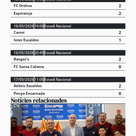
2
FC Ordino
2
Esperança
16/05/2026
16:00
Estadi Nacional
2
Carroi
1
Inter Escaldes
16/05/2026
20:45
Estadi Nacional
2
Ranger's
0
FC Santa Coloma
17/05/2026
11:00
Estadi Nacional
2
Atlètic Escaldes
0
Penya Encarnada
Notícies relacionades