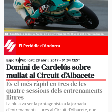
Cardelús, a sobre la Kalex, en els entrenaments lliures del circuit manxec.
El Periòdic d'Andorra
Esports
Publicat:
28 abril, 2017 - 01:04 CEST
Domini de Cardelús sobre
mullat al Circuit d’Albacete
És el més ràpid en tres de les
quatre sessions dels entrenaments
lliures
La pluja va ser la protagonista a la jornada
d’entrenaments lliures al Circuit d’Albacete, que