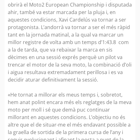
obrirà el Moto2 European Championship i disputada
ahir, també va estar marcada per la pluja i, en
aquestes condicions, Xavi Cardelús va tornar a ser
protagonista. L’andorrà va tornar a ser el més ràpid
tant en la jornada matinal, a la qual va marcar un
millor registre de volta amb un temps d’1:43.8 com
a la de tarda, que va rebaixar la marca en sis
dècimes en una sessió exprés perquè un pilot va
trencar el motor de la seva moto, la combinació d’oli
i aigua resultava extremadament perillosa i es va
decidir aturar definitivament la sessió.
«He tornat a millorar els meus temps i, sobretot,
hem anat polint encara més els reglatges de la meva
moto per moll i sé que demà puc continuar
millorant en aquestes condicions. L’objectiu no és
altre que el de situar-me el més endavant possible a
la graella de sortida de la primera cursa de l’any i
seguir evolucionant i afinant la posta a punt de la