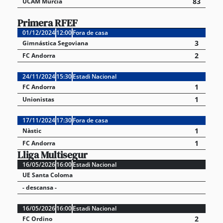
83
UCAM Múrcia
Primera RFEF
01/12/2024
12:00
Fora de casa
3
Gimnástica Segoviana
2
FC Andorra
24/11/2024
15:30
Estadi Nacional
1
FC Andorra
1
Unionistas
17/11/2024
17:30
Fora de casa
1
Nàstic
1
FC Andorra
Lliga Multisegur
16/05/2026
16:00
Estadi Nacional
UE Santa Coloma
- descansa -
16/05/2026
16:00
Estadi Nacional
2
FC Ordino