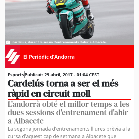
Cardelús, durant la sessió d’entrenaments d’ahir a Albacete.
El Periòdic d'Andorra
Esports
Publicat:
29 abril, 2017 - 01:04 CEST
Cardelús torna a ser el més
ràpid en circuit moll
L'andorrà obté el millor temps a les
dues sessions d'entrenament d'ahir
a Albacete
La segona jornada d’entrenaments lliures prèvia a la
cursa d’aquest cap de setmana a Albacete que