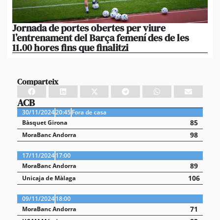
Jornada de portes obertes per viure
La
l’entrenament del Barça femení des de les
tu
11.00 hores fins que finalitzi
que
Comparteix
ACB
30/11/2024
20:45
Fora de casa
85
Bàsquet Girona
98
MoraBanc Andorra
17/11/2024
17:00
89
MoraBanc Andorra
106
Unicaja de Màlaga
09/11/2024
18:00
71
MoraBanc Andorra