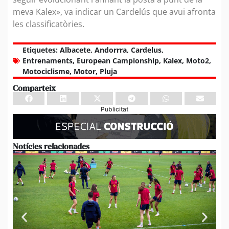
meva Kalex», va indicar un Cardelús que avui afronta
les classificatòries.
Etiquetes:
Albacete
,
Andorrra
,
Cardelus
,
Entrenaments
,
European Campionship
,
Kalex
,
Moto2
,
Motociclisme
,
Motor
,
Pluja
Comparteix
Publicitat
Notícies relacionades