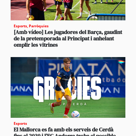
Esports
,
Parròquies
[Amb vídeo] Les jugadores del Barça, gaudint
de la pretemporada al Principat i anhelant
omplir les vitrines
Esports
El Mallorca es fa amb els serveis de Cerdà
fins al 2030 i l’FC Andorra troba el possible