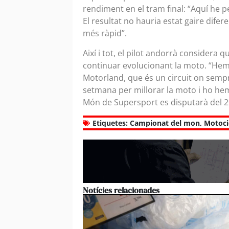
rendiment en el tram final: “Aquí he pe
El resultat no hauria estat gaire difer
més ràpid”.
Així i tot, el pilot andorrà considera 
continuar evolucionant la moto. “Hem 
Motorland, que és un circuit on sempr
setmana per millorar la moto i ho hem
Món de Supersport es disputarà del 29
Etiquetes:
Campionat del mon
,
Motoci
Notícies relacionades