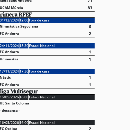
71
MoraBanc Andorra
83
UCAM Múrcia
rimera RFEF
01/12/2024
12:00
Fora de casa
3
Gimnástica Segoviana
2
FC Andorra
24/11/2024
15:30
Estadi Nacional
1
FC Andorra
1
Unionistas
17/11/2024
17:30
Fora de casa
1
Nàstic
1
FC Andorra
liga Multisegur
16/05/2026
16:00
Estadi Nacional
UE Santa Coloma
- descansa -
16/05/2026
16:00
Estadi Nacional
2
FC Ordino