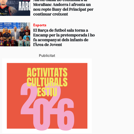
MoraBanc Andorra i afronta un
nou repte lluny del Principat per
continuar creixent
Esports
El Barça de futbol sala torna a
Encamp per la pretemporada i ho
fa acompanyat dels infants de
sca sense mort continua creixent en popularitat en
l’Àrea de Jovent
les xifres dels últims anys
Publicitat