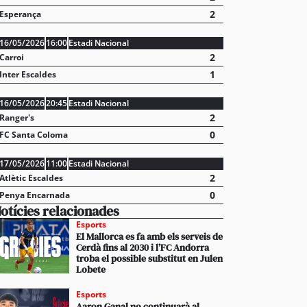
2
Esperança
16/05/2026
16:00
Estadi Nacional
2
Carroi
1
Inter Escaldes
16/05/2026
20:45
Estadi Nacional
2
Ranger's
0
FC Santa Coloma
17/05/2026
11:00
Estadi Nacional
2
Atlètic Escaldes
0
Penya Encarnada
otícies relacionades
Esports
El Mallorca es fa amb els serveis de
Cerdà fins al 2030 i l’FC Andorra
troba el possible substitut en Julen
Lobete
Esports
Aaron Ganal no continuarà al