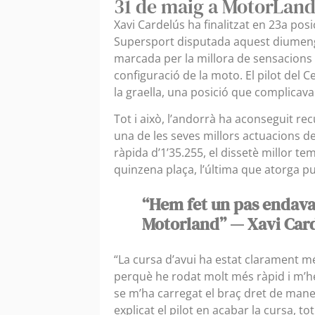
31 de maig a MotorLan
Xavi Cardelús ha finalitzat en 23a po
Supersport disputada aquest diumenge
marcada per la millora de sensacions 
configuració de la moto. El pilot del 
la graella, una posició que complicava
Tot i això, l’andorrà ha aconseguit re
una de les seves millors actuacions d
ràpida d’1’35.255, el dissetè millor te
quinzena plaça, l’última que atorga p
“Hem fet un pas endavan
Motorland” — Xavi Car
“La cursa d’avui ha estat clarament mé
perquè he rodat molt més ràpid i m’he 
se m’ha carregat el braç dret de mane
explicat el pilot en acabar la cursa, t