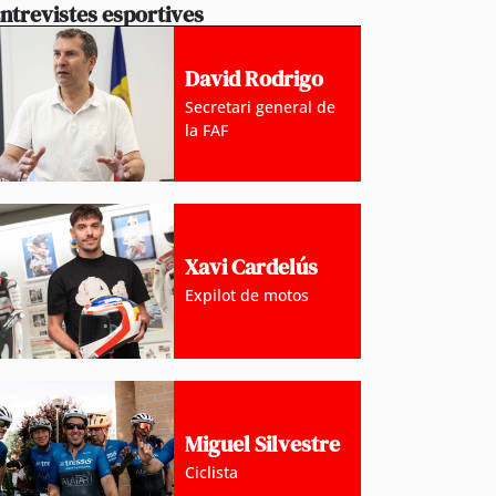
ntrevistes esportives
David Rodrigo
Secretari general de
la FAF
Xavi Cardelús
Expilot de motos
Miguel Silvestre
Ciclista