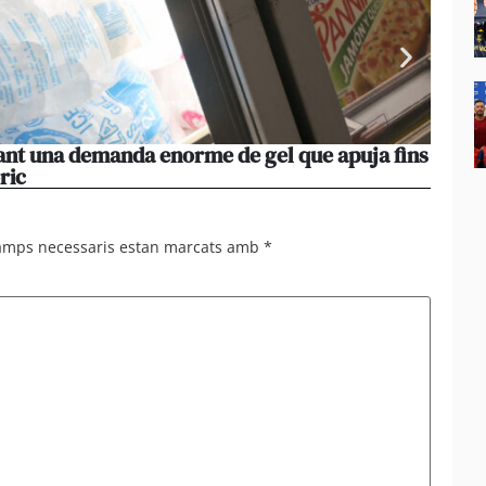
vant una demanda enorme de gel que apuja fins
La pe
ric
manté 
camps necessaris estan marcats amb
*