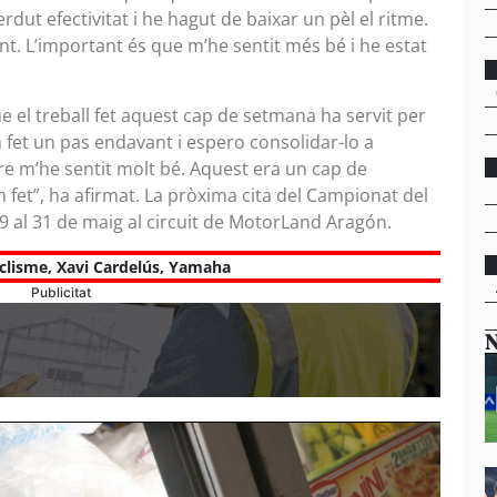
rdut efectivitat i he hagut de baixar un pèl el ritme.
ent. L’important és que m’he sentit més bé i he estat
que el treball fet aquest cap de setmana ha servit per
fet un pas endavant i espero consolidar-lo a
e m’he sentit molt bé. Aquest era un cap de
 fet”, ha afirmat. La pròxima cita del Campionat del
 al 31 de maig al circuit de MotorLand Aragón.
clisme
,
Xavi Cardelús
,
Yamaha
Publicitat
N