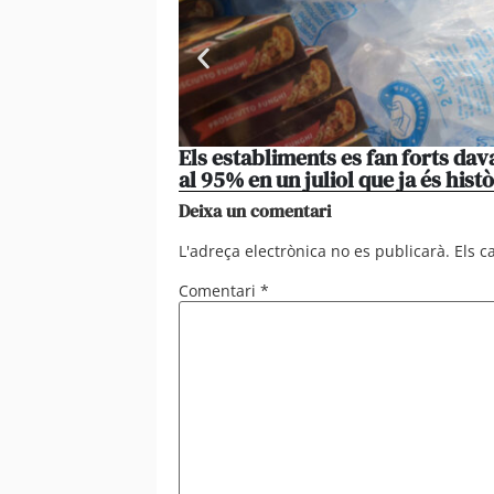
Els establiments es fan forts da
al 95% en un juliol que ja és histò
Deixa un comentari
L'adreça electrònica no es publicarà.
Els 
Comentari
*