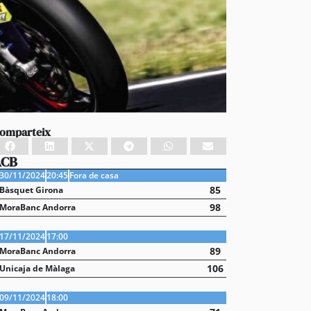
omparteix
ACB
30/11/2024
20:45
Fora de casa
85
Bàsquet Girona
98
MoraBanc Andorra
17/11/2024
17:00
89
MoraBanc Andorra
106
Unicaja de Màlaga
09/11/2024
18:00