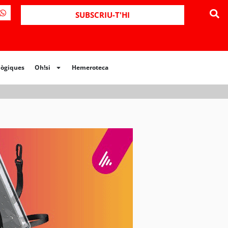
ues
Oh!si
Hemeroteca
SUBSCRIU-T'HI
lògiques
Oh!si
Hemeroteca