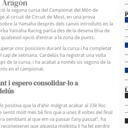
d Aragón
sició la segona cursa del Campionat del Món de
P
 al circuit de Circuit de Most, en una prova
sobre la Yamaha després dels canvis introduïts en la
Cerba Yamaha Racing partia des de la desena línia de
 qualsevol opció d’entrar a la zona de punts.
cuperar cinc posicions durant la cursa i ha completat
el cap de setmana. Cardelús ha registrat una volta
mps de la cursa, i ha acabat a només sis segons de la
unts en el campionat.
t i espero consolidar-lo a
L
delús
s positiva que la d’ahir malgrat acabar al 23è lloc
sentit molt més bé fins que a unes 8 voltes del final
ra semblant al que em va passar l’any passat”, ha
ot reconeixenet que aquesta molèstia li ha fet perdre