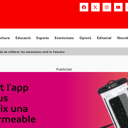
a
Educació
Esports
Entrevistes
Opinió
Editorial
Necrològiq
ultura
Educació
Esports
Entrevistes
Opinió
Editorial
Necro
rés de millorar les sensacions amb la Yamaha
Publicitat