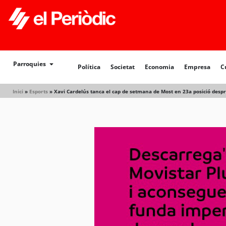
Política
Societat
Economia
Empresa
Cultur
Parroquies
Política
Societat
Economia
Empresa
C
Inici
»
Esports
»
Xavi Cardelús tanca el cap de setmana de Most en 23a posició desp