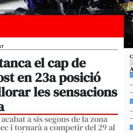
oly
ST
C
tanca el cap de
st en 23a posició
lorar les sensacions
a
 acabat a sis segons de la zona
xec i tornarà a competir del 29 al