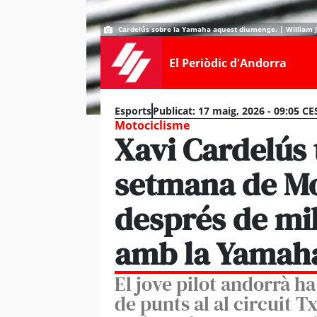
Cardelús sobre la Yamaha aquest diumenge. | William J
El Periòdic d'Andorra
Esports
Publicat:
17 maig, 2026 - 09:05 CE
Motociclisme
Xavi Cardelús 
setmana de Mo
després de mil
amb la Yamah
El jove pilot andorrà ha
de punts al al circuit T