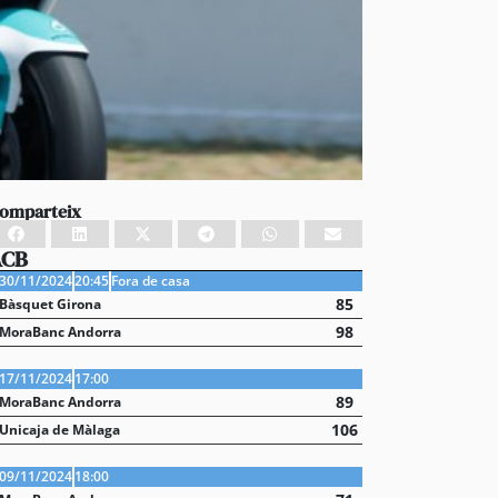
omparteix
ACB
30/11/2024
20:45
Fora de casa
85
Bàsquet Girona
98
MoraBanc Andorra
17/11/2024
17:00
89
MoraBanc Andorra
106
Unicaja de Màlaga
09/11/2024
18:00