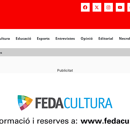
a
Educació
Esports
Entrevistes
Opinió
Editorial
Necrològiq
ultura
Educació
Esports
Entrevistes
Opinió
Editorial
Necro
es
Publicitat