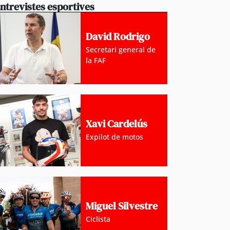
ntrevistes esportives
David Rodrigo
Secretari general de
la FAF
Xavi Cardelús
Expilot de motos
Miguel Silvestre
Ciclista