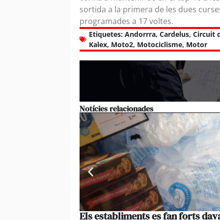
sortida a la primera de les dues curse
programades a 17 voltes.
Etiquetes:
Andorrra
,
Cardelus
,
Circuit 
Kalex
,
Moto2
,
Motociclisme
,
Motor
Notícies relacionades
Els establiments es fan forts da