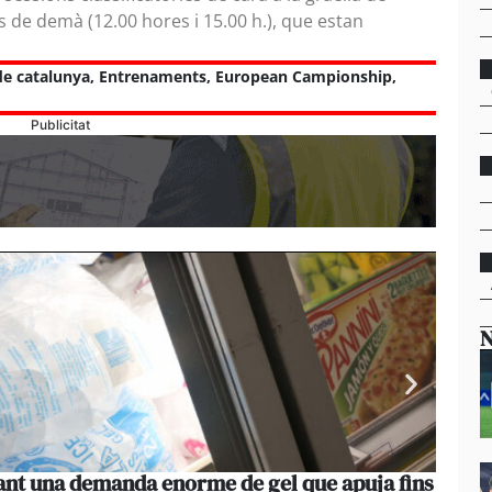
s de demà (12.00 hores i 15.00 h.), que estan
de catalunya
,
Entrenaments
,
European Campionship
,
Publicitat
N
vant una demanda enorme de gel que apuja fins
La pe