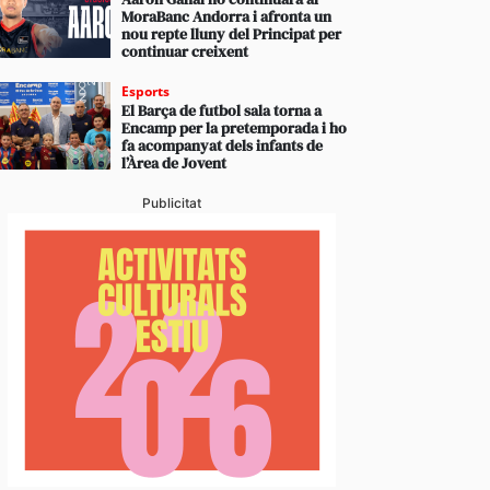
les xifres dels últims anys
MoraBanc Andorra i afronta un
nou repte lluny del Principat per
continuar creixent
Esports
El Barça de futbol sala torna a
Encamp per la pretemporada i ho
fa acompanyat dels infants de
l’Àrea de Jovent
Publicitat