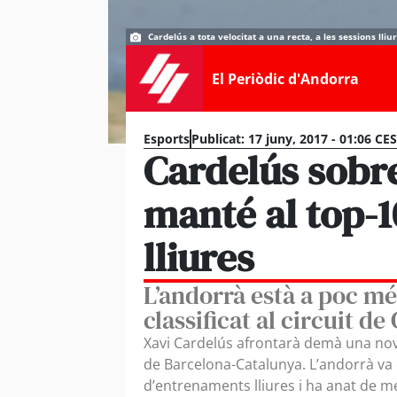
Cardelús a tota velocitat a una recta, a les sessions lliur
El Periòdic d'Andorra
Esports
Publicat:
17 juny, 2017 - 01:06 CE
Cardelús sobrev
manté al top-1
lliures
L’andorrà està a poc mé
classificat al circuit d
Xavi Cardelús afrontarà demà una nov
de Barcelona-Catalunya. L’andorrà va d
d’entrenaments lliures i ha anat de 