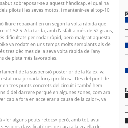
 sabut sobreposar-se a aquest hàndicap, el qual ha
ls pilots i les seves motos, i mantenir-se al top-10.
P
ió lliure rebaixant en un segon la volta ràpida que
 d’1:52.5. A la tarda, amb l’asfalt a més de 52 graus,
s dificultats per rodar ràpid, però malgrat aquesta
lobike va rodatr en uns temps molts semblants als de
és tres dècimes de la seva volta ràpida de l’any
s de pista més favorables.
rtament de la suspensió posterior de la Kalex, va
 estat una jornada força profitosa. Des del punt de
ar en tres punts concrets del circuit i també hem
L
pensió del darrere perquè en algunes zones, com ara
er cap a fora en accelerar a causa de la calor», va
 «fer alguns petits retocs» però, amb tot, avui
 sessions classificatòries de cara a la graella de