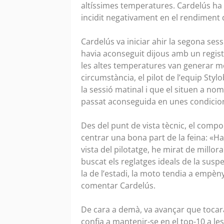
altíssimes temperatures. Cardelús ha
incidit negativament en el rendiment de
Cardelús va iniciar ahir la segona sess
havia aconseguit dijous amb un registre
les altes temperatures van generar mé
circumstància, el pilot de l’equip Sty
la sessió matinal i que el situen a nom
passat aconseguida en unes condicion
Des del punt de vista tècnic, el compo
centrar una bona part de la feina: «Ha
vista del pilotatge, he mirat de millor
buscat els reglatges ideals de la sus
la de l’estadi, la moto tendia a empèny
comentar Cardelús.
De cara a demà, va avançar que tocarà
confia a mantenir-se en el top-10 a les