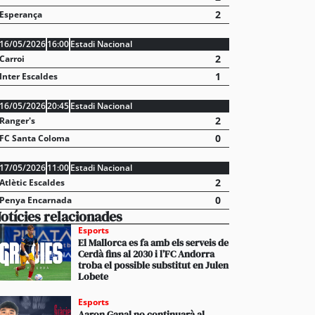
2
Esperança
16/05/2026
16:00
Estadi Nacional
2
Carroi
1
Inter Escaldes
16/05/2026
20:45
Estadi Nacional
2
Ranger's
0
FC Santa Coloma
17/05/2026
11:00
Estadi Nacional
2
Atlètic Escaldes
0
Penya Encarnada
otícies relacionades
Esports
El Mallorca es fa amb els serveis de
Cerdà fins al 2030 i l’FC Andorra
troba el possible substitut en Julen
Lobete
Esports
sca sense mort continua creixent en popularitat en
Aaron Ganal no continuarà al