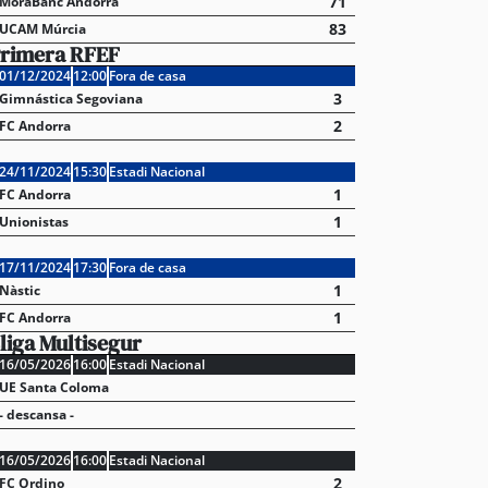
71
MoraBanc Andorra
83
UCAM Múrcia
rimera RFEF
01/12/2024
12:00
Fora de casa
3
Gimnástica Segoviana
2
FC Andorra
24/11/2024
15:30
Estadi Nacional
1
FC Andorra
1
Unionistas
17/11/2024
17:30
Fora de casa
1
Nàstic
1
FC Andorra
liga Multisegur
16/05/2026
16:00
Estadi Nacional
UE Santa Coloma
- descansa -
16/05/2026
16:00
Estadi Nacional
2
FC Ordino