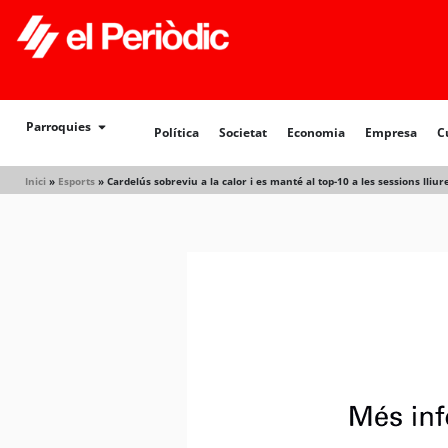
Política
Societat
Economia
Empresa
Cultur
Parroquies
Política
Societat
Economia
Empresa
C
Inici
»
Esports
»
Cardelús sobreviu a la calor i es manté al top-10 a les sessions lliur