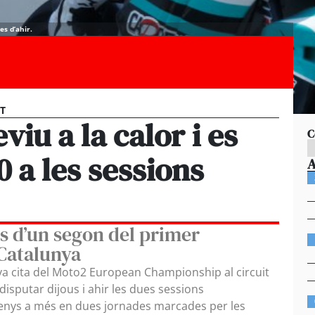
es d’ahir.
ST
iu a la calor i es
C
0 a les sessions
s d’un segon del primer
e Catalunya
a cita del Moto2 European Championship al circuit
isputar dijous i ahir les dues sessions
menys a més en dues jornades marcades per les