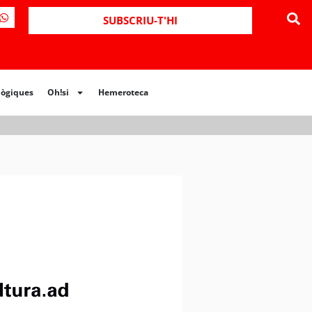
ues
Oh!si
Hemeroteca
SUBSCRIU-T'HI
lògiques
Oh!si
Hemeroteca