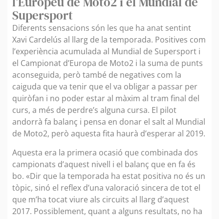
l’Europeu de Moto2 i el Mundial de
Supersport
Diferents sensacions són les que ha anat sentint
Xavi Cardelús al llarg de la temporada. Positives com
l’experiència acumulada al Mundial de Supersport i
el Campionat d’Europa de Moto2 i la suma de punts
aconseguida, però també de negatives com la
caiguda que va tenir que el va obligar a passar per
quiròfan i no poder estar al màxim al tram final del
curs, a més de perdre’s alguna cursa. El pilot
andorrà fa balanç i pensa en donar el salt al Mundial
de Moto2, però aquesta fita haurà d’esperar al 2019.
Aquesta era la primera ocasió que combinada dos
campionats d’aquest nivell i el balanç que en fa és
bo. «Dir que la temporada ha estat positiva no és un
tòpic, sinó el reflex d’una valoració sincera de tot el
que m’ha tocat viure als circuits al llarg d’aquest
2017. Possiblement, quant a alguns resultats, no ha