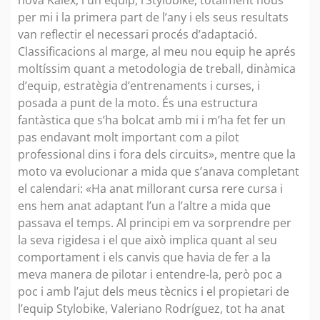
per mi i la primera part de l’any i els seus resultats
van reflectir el necessari procés d’adaptació.
Classificacions al marge, al meu nou equip he aprés
moltíssim quant a metodologia de treball, dinàmica
d’equip, estratègia d’entrenaments i curses, i
posada a punt de la moto. És una estructura
fantàstica que s’ha bolcat amb mi i m’ha fet fer un
pas endavant molt important com a pilot
professional dins i fora dels circuits», mentre que la
moto va evolucionar a mida que s’anava completant
el calendari: «Ha anat millorant cursa rere cursa i
ens hem anat adaptant l’un a l’altre a mida que
passava el temps. Al principi em va sorprendre per
la seva rigidesa i el que això implica quant al seu
comportament i els canvis que havia de fer a la
meva manera de pilotar i entendre-la, però poc a
poc i amb l’ajut dels meus tècnics i el propietari de
l’equip Stylobike, Valeriano Rodríguez, tot ha anat