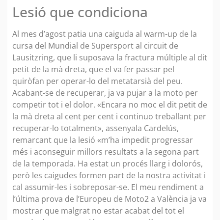
Lesió que condiciona
Al mes d’agost patia una caiguda al warm-up de la
cursa del Mundial de Supersport al circuit de
Lausitzring, que li suposava la fractura múltiple al dit
petit de la mà dreta, que el va fer passar pel
quiròfan per operar-lo del metatarsià del peu.
Acabant-se de recuperar, ja va pujar a la moto per
competir tot i el dolor. «Encara no moc el dit petit de
la mà dreta al cent per cent i continuo treballant per
recuperar-lo totalment», assenyala Cardelús,
remarcant que la lesió «m’ha impedit progressar
més i aconseguir millors resultats a la segona part
de la temporada. Ha estat un procés llarg i dolorós,
però les caigudes formen part de la nostra activitat i
cal assumir-les i sobreposar-se. El meu rendiment a
l’última prova de l’Europeu de Moto2 a València ja va
mostrar que malgrat no estar acabat del tot el