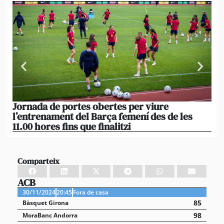
Jornada de portes obertes per viure
La
l’entrenament del Barça femení des de les
tu
11.00 hores fins que finalitzi
que
Comparteix
ACB
30/11/2024
20:45
Fora de casa
85
Bàsquet Girona
98
MoraBanc Andorra