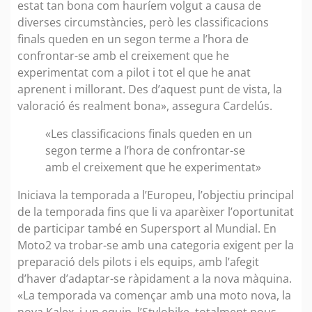
estat tan bona com hauríem volgut a causa de
diverses circumstàncies, però les classificacions
finals queden en un segon terme a l’hora de
confrontar-se amb el creixement que he
experimentat com a pilot i tot el que he anat
aprenent i millorant. Des d’aquest punt de vista, la
valoració és realment bona», assegura Cardelús.
«Les classificacions finals queden en un
segon terme a l’hora de confrontar-se
amb el creixement que he experimentat»
Iniciava la temporada a l’Europeu, l’objectiu principal
de la temporada fins que li va aparèixer l’oportunitat
de participar també en Supersport al Mundial. En
Moto2 va trobar-se amb una categoria exigent per la
preparació dels pilots i els equips, amb l’afegit
d’haver d’adaptar-se ràpidament a la nova màquina.
«La temporada va començar amb una moto nova, la
nova Kalex, i un equip, l’Stylobike, totalment nous