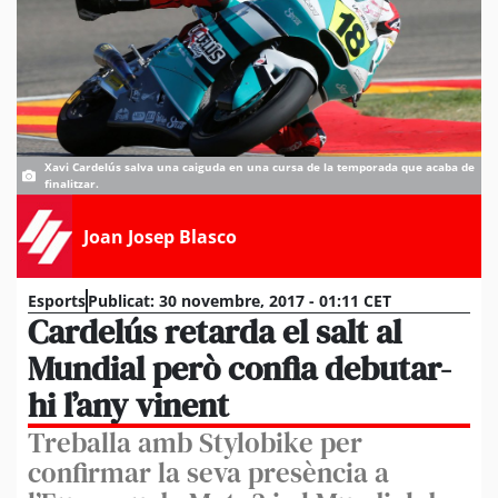
Xavi Cardelús salva una caiguda en una cursa de la temporada que acaba de
finalitzar.
Joan Josep Blasco
Esports
Publicat:
30 novembre, 2017 - 01:11 CET
Cardelús retarda el salt al
Mundial però confia debutar-
hi l’any vinent
Treballa amb Stylobike per
confirmar la seva presència a