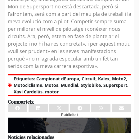
Món de Supersport no està descartada, però si
l’afrontem, serà com a part del meu pla de treball i la
meva evolució com a pilot. Competir sempre suma
per millorar el nivell de pilotatge i conèixer nous
circuits. Ara, però, estem en fase de plantejar el
projecte i no hi ha res concretat», i per aquest motiu
«vull ser prudent» en les seves manifestacions
perquè «no m’agrada especular amb un fet tan
seriós com la meva carrera esportiva».
Etiquetes:
Campionat dEuropa
,
Circuit
,
Kalex
,
Moto2
,
Motociclisme
,
Motos
,
Mundial
,
Stylobike
,
Supersport
,
Xavi Cardelús. motor
Comparteix
Publicitat
Notícies relacionades