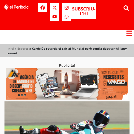
SUBSCRIU-
T'HI
Inici
»
Esports
»
Cardelús retarda el salt al Mundial però confia debutar-hi l’any
vinent
Publicitat