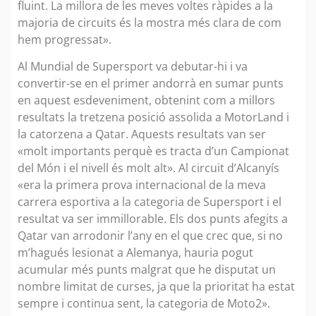
fluint. La millora de les meves voltes ràpides a la
majoria de circuits és la mostra més clara de com
hem progressat».
Al Mundial de Supersport va debutar-hi i va
convertir-se en el primer andorrà en sumar punts
en aquest esdeveniment, obtenint com a millors
resultats la tretzena posició assolida a MotorLand i
la catorzena a Qatar. Aquests resultats van ser
«molt importants perquè es tracta d’un Campionat
del Món i el nivell és molt alt». Al circuit d’Alcanyís
«era la primera prova internacional de la meva
carrera esportiva a la categoria de Supersport i el
resultat va ser immillorable. Els dos punts afegits a
Qatar van arrodonir l’any en el que crec que, si no
m’hagués lesionat a Alemanya, hauria pogut
acumular més punts malgrat que he disputat un
nombre limitat de curses, ja que la prioritat ha estat
sempre i continua sent, la categoria de Moto2».