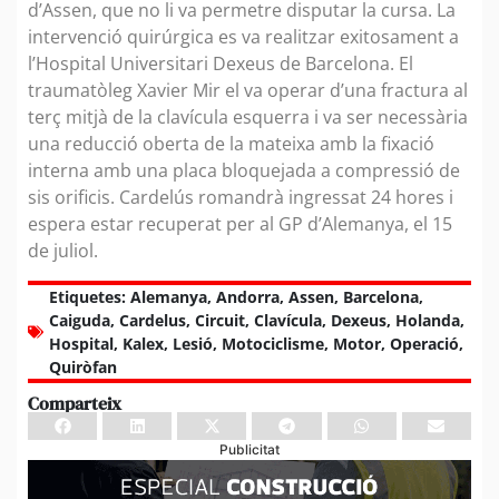
d’Assen, que no li va permetre disputar la cursa. La
intervenció quirúrgica es va realitzar exitosament a
l’Hospital Universitari Dexeus de Barcelona. El
traumatòleg Xavier Mir el va operar d’una fractura al
terç mitjà de la clavícula esquerra i va ser necessària
una reducció oberta de la mateixa amb la fixació
interna amb una placa bloquejada a compressió de
sis orificis. Cardelús romandrà ingressat 24 hores i
espera estar recuperat per al GP d’Alemanya, el 15
de juliol.
Etiquetes:
Alemanya
,
Andorra
,
Assen
,
Barcelona
,
Caiguda
,
Cardelus
,
Circuit
,
Clavícula
,
Dexeus
,
Holanda
,
Hospital
,
Kalex
,
Lesió
,
Motociclisme
,
Motor
,
Operació
,
Quiròfan
Comparteix
Publicitat