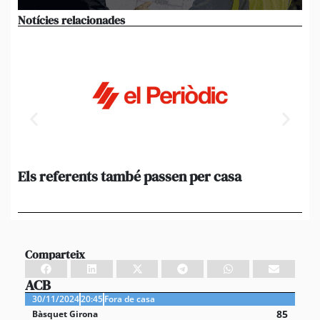
Notícies relacionades
Els referents també passen per casa
El
de
en 
Comparteix
ACB
30/11/2024
20:45
Fora de casa
85
Bàsquet Girona