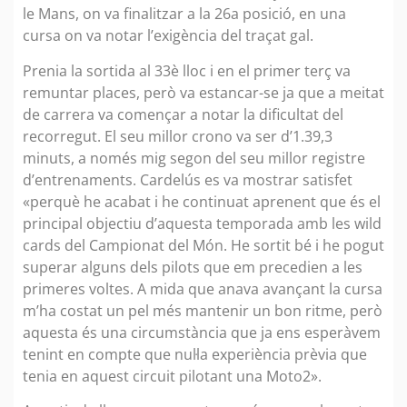
le Mans, on va finalitzar a la 26a posició, en una
cursa on va notar l’exigència del traçat gal.
Prenia la sortida al 33è lloc i en el primer terç va
remuntar places, però va estancar-se ja que a meitat
de carrera va començar a notar la dificultat del
recorregut. El seu millor crono va ser d’1.39,3
minuts, a només mig segon del seu millor registre
d’entrenaments. Cardelús es va mostrar satisfet
«perquè he acabat i he continuat aprenent que és el
principal objectiu d’aquesta temporada amb les wild
cards del Campionat del Món. He sortit bé i he pogut
superar alguns dels pilots que em precedien a les
primeres voltes. A mida que anava avançant la cursa
m’ha costat un pel més mantenir un bon ritme, però
aquesta és una circumstància que ja ens esperàvem
tenint en compte que nul·la experiència prèvia que
tenia en aquest circuit pilotant una Moto2».