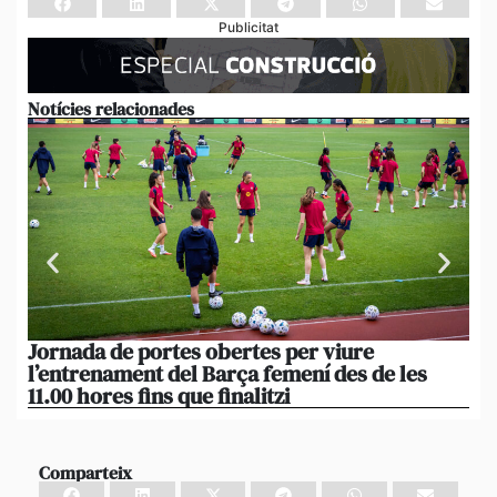
Publicitat
Notícies relacionades
Jornada de portes obertes per viure
La
l’entrenament del Barça femení des de les
tu
11.00 hores fins que finalitzi
que
Comparteix