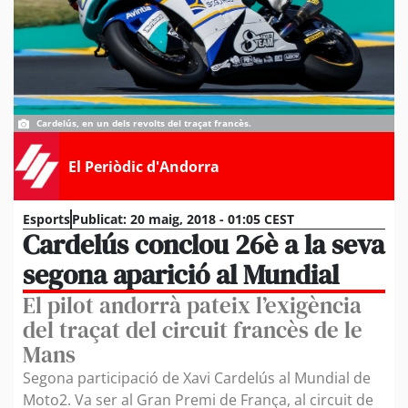
Cardelús, en un dels revolts del traçat francès.
El Periòdic d'Andorra
Esports
Publicat:
20 maig, 2018 - 01:05 CEST
Cardelús conclou 26è a la seva
segona aparició al Mundial
El pilot andorrà pateix l’exigència
del traçat del circuit francès de le
Mans
Segona participació de Xavi Cardelús al Mundial de
Moto2. Va ser al Gran Premi de França, al circuit de