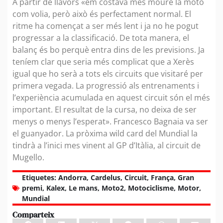
A partir de llavors «em costava més moure la moto
com volia, però això és perfectament normal. El
ritme ha començat a ser més lent i ja no he pogut
progressar a la classificació. De tota manera, el
balanç és bo perquè entra dins de les previsions. Ja
teníem clar que seria més complicat que a Xerès
igual que ho serà a tots els circuits que visitaré per
primera vegada. La progressió als entrenaments i
l’experiència acumulada en aquest circuit són el més
important. El resultat de la cursa, no deixa de ser
menys o menys l’esperat». Francesco Bagnaia va ser
el guanyador. La pròxima wild card del Mundial la
tindrà a l’inici mes vinent al GP d’Itàlia, al circuit de
Mugello.
Etiquetes:
Andorra
,
Cardelus
,
Circuit
,
França
,
Gran
premi
,
Kalex
,
Le mans
,
Moto2
,
Motociclisme
,
Motor
,
Mundial
Comparteix