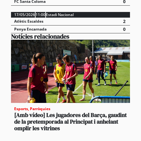
0
FC Santa Coloma
17/05/2026
11:00
Estadi Nacional
2
Atlètic Escaldes
0
Penya Encarnada
Notícies relacionades
Esports
,
Parròquies
[Amb vídeo] Les jugadores del Barça, gaudint
de la pretemporada al Principat i anhelant
omplir les vitrines