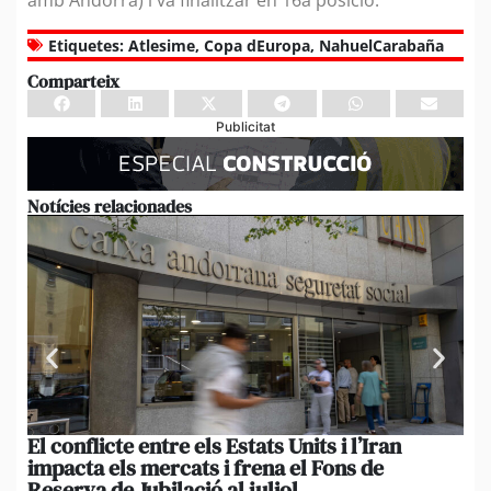
amb Andorra) i va finalitzar en 16a posició.
Etiquetes:
Atlesime
,
Copa dEuropa
,
NahuelCarabaña
Comparteix
Publicitat
Notícies relacionades
El conflicte entre els Estats Units i l’Iran
L’
impacta els mercats i frena el Fons de
el
Reserva de Jubilació al juliol
i 