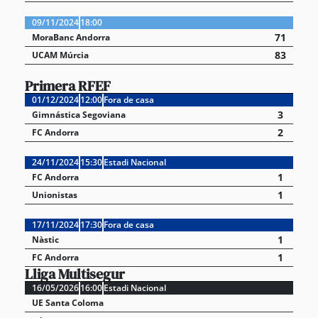
09/11/2024
18:00
71
MoraBanc Andorra
83
UCAM Múrcia
Primera RFEF
01/12/2024
12:00
Fora de casa
3
Gimnástica Segoviana
2
FC Andorra
24/11/2024
15:30
Estadi Nacional
1
FC Andorra
1
Unionistas
17/11/2024
17:30
Fora de casa
1
Nàstic
1
FC Andorra
Lliga Multisegur
16/05/2026
16:00
Estadi Nacional
UE Santa Coloma