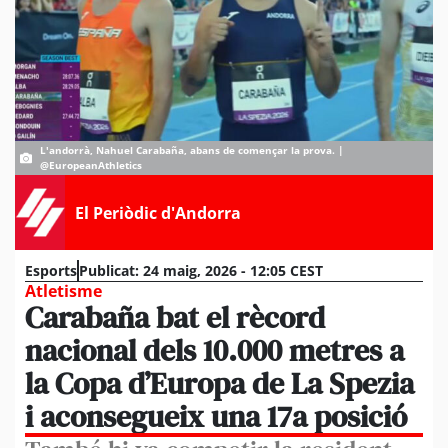
L'andorrà, Nahuel Carabaña, abans de començar la prova. |
@EuropeanAthletics
El Periòdic d'Andorra
Esports
Publicat:
24 maig, 2026 - 12:05 CEST
Atletisme
Carabaña bat el rècord
nacional dels 10.000 metres a
la Copa d’Europa de La Spezia
i aconsegueix una 17a posició