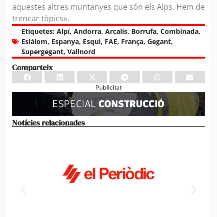
aquestes altres muntanyes que són els Alps. Hem de
trencar tòpics».
Etiquetes:
Alpí
,
Andorra
,
Arcalís
,
Borrufa
,
Combinada
,
Eslàlom
,
Espanya
,
Esqui
,
FAE
,
França
,
Gegant
,
Supergegant
,
Vallnord
Comparteix
Publicitat
Notícies relacionades