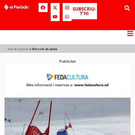
SUBSCRIU-
T'HI
Inici
»
Esports
»
Borrufa de plata
Publicitat