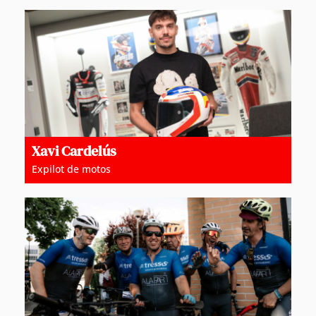
Xavi Cardelús
Expilot de motos