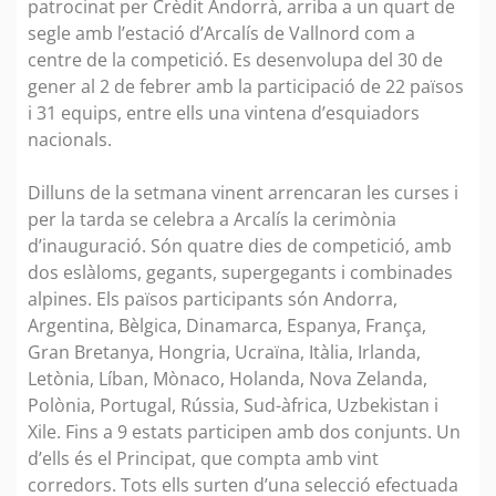
patrocinat per Crèdit Andorrà, arriba a un quart de
segle amb l’estació d’Arcalís de Vallnord com a
centre de la competició. Es desenvolupa del 30 de
gener al 2 de febrer amb la participació de 22 països
i 31 equips, entre ells una vintena d’esquiadors
nacionals.
Dilluns de la setmana vinent arrencaran les curses i
per la tarda se celebra a Arcalís la cerimònia
d’inauguració. Són quatre dies de competició, amb
dos eslàloms, gegants, supergegants i combinades
alpines. Els països participants són Andorra,
Argentina, Bèlgica, Dinamarca, Espanya, França,
Gran Bretanya, Hongria, Ucraïna, Itàlia, Irlanda,
Letònia, Líban, Mònaco, Holanda, Nova Zelanda,
Polònia, Portugal, Rússia, Sud-àfrica, Uzbekistan i
Xile. Fins a 9 estats participen amb dos conjunts. Un
d’ells és el Principat, que compta amb vint
corredors. Tots ells surten d’una selecció efectuada