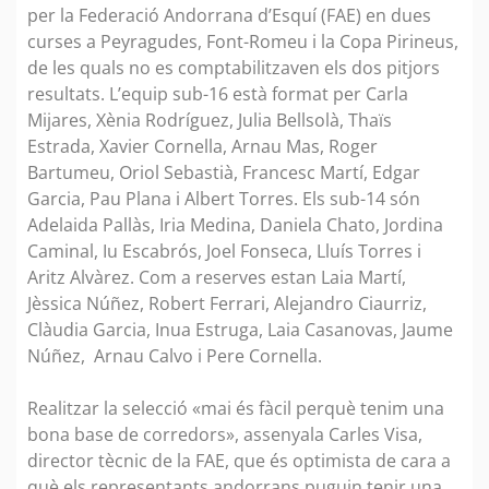
per la Federació Andorrana d’Esquí (FAE) en dues
curses a Peyragudes, Font-Romeu i la Copa Pirineus,
de les quals no es comptabilitzaven els dos pitjors
resultats. L’equip sub-16 està format per Carla
Mijares, Xènia Rodríguez, Julia Bellsolà, Thaïs
Estrada, Xavier Cornella, Arnau Mas, Roger
Bartumeu, Oriol Sebastià, Francesc Martí, Edgar
Garcia, Pau Plana i Albert Torres. Els sub-14 són
Adelaida Pallàs, Iria Medina, Daniela Chato, Jordina
Caminal, Iu Escabrós, Joel Fonseca, Lluís Torres i
Aritz Alvàrez. Com a reserves estan Laia Martí,
Jèssica Núñez, Robert Ferrari, Alejandro Ciaurriz,
Clàudia Garcia, Inua Estruga, Laia Casanovas, Jaume
Núñez, Arnau Calvo i Pere Cornella.
Realitzar la selecció «mai és fàcil perquè tenim una
bona base de corredors», assenyala Carles Visa,
director tècnic de la FAE, que és optimista de cara a
què els representants andorrans puguin tenir una