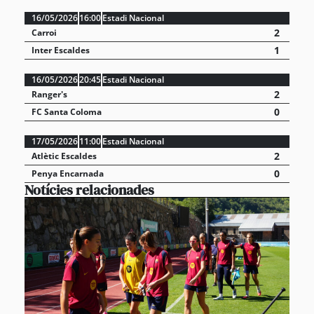
16/05/2026
16:00
Estadi Nacional
2
Carroi
1
Inter Escaldes
16/05/2026
20:45
Estadi Nacional
2
Ranger's
0
FC Santa Coloma
17/05/2026
11:00
Estadi Nacional
2
Atlètic Escaldes
0
Penya Encarnada
Notícies relacionades