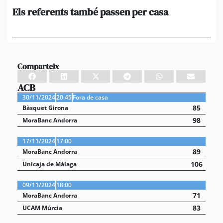
Els referents també passen per casa
El
de
en 
Comparteix
ACB
30/11/2024
20:45
Fora de casa
85
Bàsquet Girona
98
MoraBanc Andorra
17/11/2024
17:00
89
MoraBanc Andorra
106
Unicaja de Màlaga
09/11/2024
18:00
71
MoraBanc Andorra
83
UCAM Múrcia