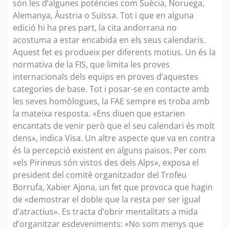
són les d’algunes potències com Suècia, Noruega,
Alemanya, Àustria o Suïssa. Tot i que en alguna
edició hi ha pres part, la cita andorrana no
acostuma a estar encabida en els seus calendaris.
Aquest fet es produeix per diferents motius. Un és la
normativa de la FIS, que limita les proves
internacionals dels equips en proves d’aquestes
categories de base. Tot i posar-se en contacte amb
les seves homòlogues, la FAE sempre es troba amb
la mateixa resposta. «Ens diuen que estarien
encantats de venir però que el seu calendari és molt
dens», indica Visa. Un altre aspecte que va en contra
és la percepció existent en alguns països. Per com
«els Pirineus són vistos des dels Alps», exposa el
president del comitè organitzador del Trofeu
Borrufa, Xabier Ajona, un fet que provoca que hagin
de «demostrar el doble que la resta per ser igual
d’atractius». Es tracta d’obrir mentalitats a mida
d’organitzar esdeveniments: «No som menys que