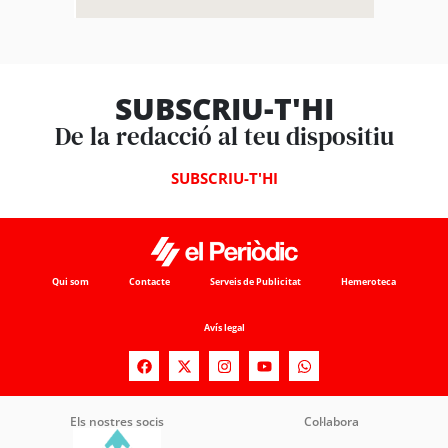
SUBSCRIU-T'HI
De la redacció al teu dispositiu
SUBSCRIU-T'HI
Qui som
Contacte
Serveis de Publicitat
Hemeroteca
Avís legal
Els nostres socis
Col·labora