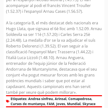
acompanyar al podi el francès Vincent Trouller
(1.52.37) i l’espanyol Arnau Cases (1.56.57).
A la categoria B, el més destacat dels nacionals era
Hugo Llata, que signava el 6è lloc amb 1.52.09. Arnau
Soldevila va ser 11è (1.57.20) i Carles Serra 25è
(2.24.48). La medalla d’or se la va adjudicar el suís
Roberto Delorenzi (1.39.52). El van seguir a la
classificació l’espanyol Marc Trasserra (1.44.22) i
l’italià Luca Lizzoli (1.48.10). Arnau Anguera,
entrenador de l’equip júnior de la Federació
Andorrana de Muntanyisme, destacava que el seu
conjunt «ha pogut mesurar forces amb les grans
potències mundials i saber que pot estar al
capdavant. Aquests campionats ens han servit
també per veure què podem millorar».
Etiquetes:
Andrea sinfreu
,
Arinsal
,
Comapedrosa
,
Curses de muntanya
,
FAM
,
Joves
,
Mundial
,
Skyrace