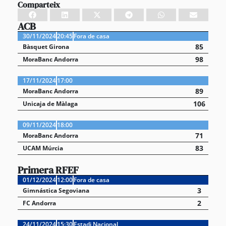
Comparteix
ACB
30/11/2024
20:45
Fora de casa
85
Bàsquet Girona
98
MoraBanc Andorra
17/11/2024
17:00
89
MoraBanc Andorra
106
Unicaja de Màlaga
09/11/2024
18:00
71
MoraBanc Andorra
83
UCAM Múrcia
Primera RFEF
01/12/2024
12:00
Fora de casa
3
Gimnástica Segoviana
2
FC Andorra
24/11/2024
15:30
Estadi Nacional