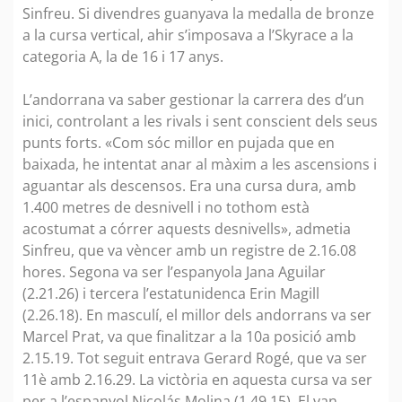
Sinfreu. Si divendres guanyava la medalla de bronze
a la cursa vertical, ahir s’imposava a l’Skyrace a la
categoria A, la de 16 i 17 anys.
L’andorrana va saber gestionar la carrera des d’un
inici, controlant a les rivals i sent conscient dels seus
punts forts. «Com sóc millor en pujada que en
baixada, he intentat anar al màxim a les ascensions i
aguantar als descensos. Era una cursa dura, amb
1.400 metres de desnivell i no tothom està
acostumat a córrer aquests desnivells», admetia
Sinfreu, que va vèncer amb un registre de 2.16.08
hores. Segona va ser l’espanyola Jana Aguilar
(2.21.26) i tercera l’estatunidenca Erin Magill
(2.26.18). En masculí, el millor dels andorrans va ser
Marcel Prat, va que finalitzar a la 10a posició amb
2.15.19. Tot seguit entrava Gerard Rogé, que va ser
11è amb 2.16.29. La victòria en aquesta cursa va ser
per a l’espanyol Nicolás Molina (1.49.15). El van