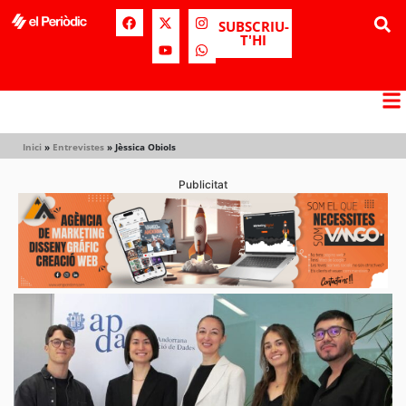
SUBSCRIU-
T'HI
Inici
»
Entrevistes
»
Jèssica Obiols
Publicitat