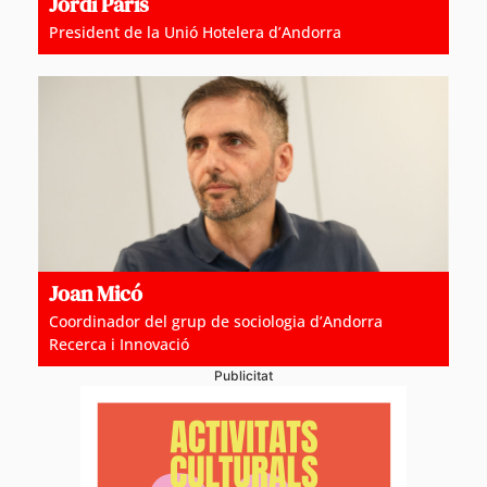
Jordi París
President de la Unió Hotelera d’Andorra
Joan Micó
Coordinador del grup de sociologia d’Andorra
Recerca i Innovació
Publicitat