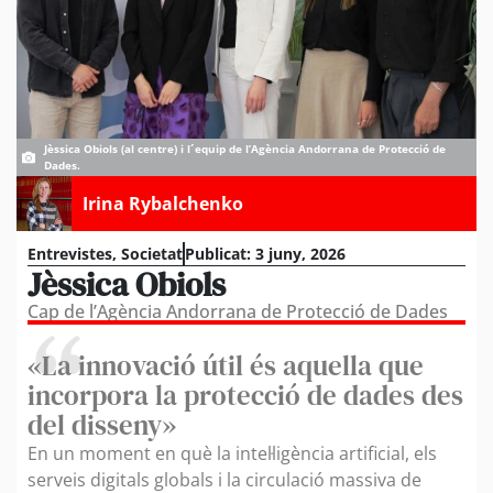
Jèssica Obiols (al centre) i l´equip de l’Agència Andorrana de Protecció de
Dades.
Irina Rybalchenko
Entrevistes
,
Societat
Publicat:
3 juny, 2026
Jèssica Obiols
Cap de l’Agència Andorrana de Protecció de Dades
«La innovació útil és aquella que
incorpora la protecció de dades des
del disseny»
En un moment en què la intel·ligència artificial, els
serveis digitals globals i la circulació massiva de