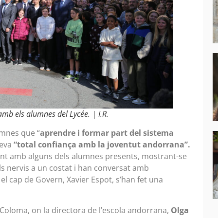
mb els alumnes del Lycée. | I.R.
lumnes que “
aprendre i formar part del sistema
seva
“total confiança amb la joventut andorrana”.
ent amb alguns dels alumnes presents, mostrant-se
s nervis a un costat i han conversat amb
i el cap de Govern, Xavier Espot, s’han fet una
 Coloma, on la directora de l’escola andorrana,
Olga