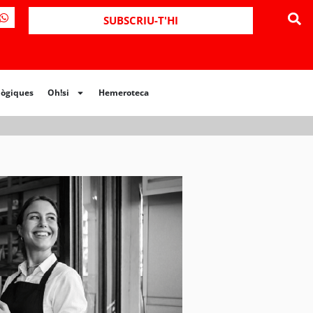
SUBSCRIU-T'HI
lògiques
Oh!si
Hemeroteca