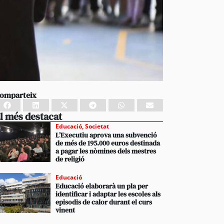
omparteix
l més destacat
Educació
,
Societat
L’Executiu aprova una subvenció
de més de 195.000 euros destinada
a pagar les nòmines dels mestres
de religió
Educació
Educació elaborarà un pla per
identificar i adaptar les escoles als
episodis de calor durant el curs
vinent