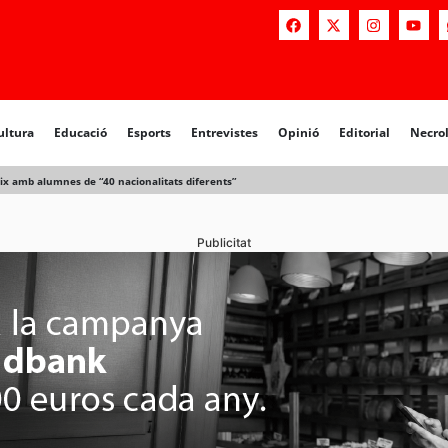
ultura
Educació
Esports
Entrevistes
Opinió
Editorial
Necro
ix amb alumnes de “40 nacionalitats diferents”
Publicitat