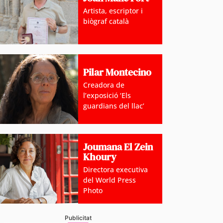
Artista, escriptor i
biògraf català
Pilar Montecino
Creadora de
l’exposició ‘Els
guardians del llac’
Joumana El Zein
Khoury
Directora executiva
del World Press
Photo
Publicitat