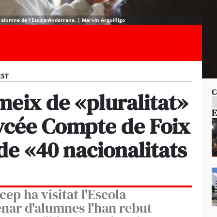
alumne de l'Escola Andorrana. | Marvin Arquíñigo
EST
C
eix de «pluralitat»
E
Lycée Compte de Foix
e «40 nacionalitats
ep ha visitat l'Escola
nar d'alumnes l'han rebut