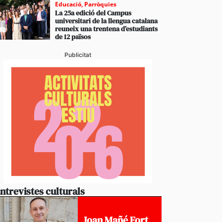
Educació
,
Parròquies
La 25a edició del Campus
universitari de la llengua catalana
reuneix una trentena d’estudiants
de 12 països
Publicitat
ntrevistes culturals
Joan Mañé Fort