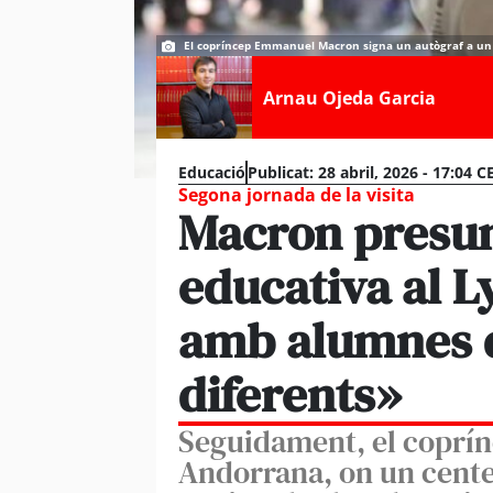
El copríncep Emmanuel Macron signa un autògraf a un 
Arnau Ojeda Garcia
Educació
Publicat:
28 abril, 2026 - 17:04 C
Segona jornada de la visita
Macron presum
educativa al 
amb alumnes d
diferents»
Seguidament, el coprínc
Andorrana, on un cente