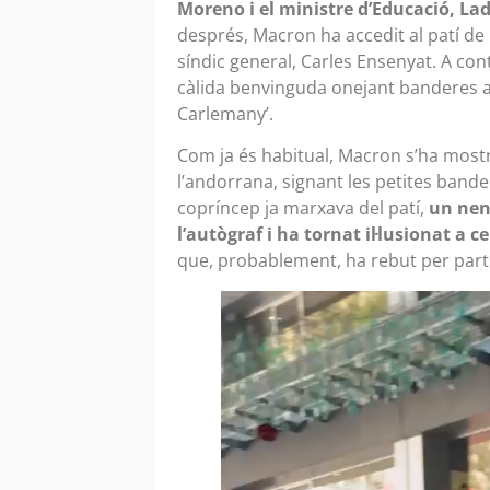
Moreno i el ministre d’Educació, La
després, Macron ha accedit al patí de
síndic general, Carles Ensenyat. A co
càlida benvinguda onejant banderes a
Carlemany’.
Com ja és habitual, Macron s’ha mos
l’andorrana, signant les petites bander
copríncep ja marxava del patí,
un nen
l’autògraf i ha tornat il·lusionat a
que, probablement, ha rebut per part