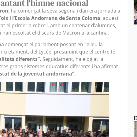
cantant l'himne nacional
ron
, ha començat la seva segona i darrera jornada a
oix i l’Escola Andorrana de Santa Coloma
, aquest
tat el primer a rebre’l, amb un centenar d’alumnes,
i han escoltat el discurs de Macron a la cantina.
ha començat el parlament posant en relleu la
oncretament, del Lycée, presumint que el centre té
litats diferents”.
Seguidament, ha elogiat la
res grans sistemes educatius diferents i ha afirmat
ostat de la joventut andorrana”.
E