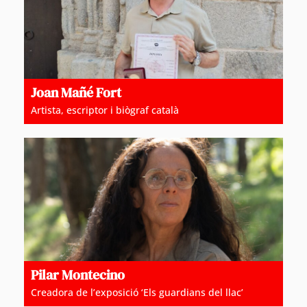
Joan Mañé Fort
Artista, escriptor i biògraf català
Pilar Montecino
Creadora de l’exposició ‘Els guardians del llac’