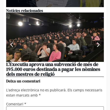
Notícies relacionades
L’Executiu aprova una subvenció de més de
Ed
195.000 euros destinada a pagar les nòmines
ad
dels mestres de religió
du
Deixa un comentari
L'adreça electrònica no es publicarà.
Els camps necessaris
estan marcats amb
*
Comentari
*