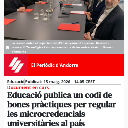
La reunió entre el departament d'Ensenyament Superior, Recerca i
Innovació Tecnològica i els representants de les universitats. | Govern
d'Andorra
El Periòdic d'Andorra
Educació
Publicat:
15 maig, 2026 - 14:05 CEST
Document en curs
Educació publica un codi de
bones pràctiques per regular
les microcredencials
universitàries al país