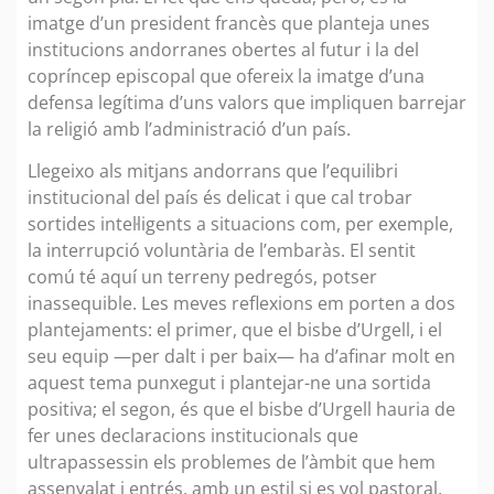
imatge d’un president francès que planteja unes
institucions andorranes obertes al futur i la del
copríncep episcopal que ofereix la imatge d’una
defensa legítima d’uns valors que impliquen barrejar
la religió amb l’administració d’un país.
Llegeixo als mitjans andorrans que l’equilibri
institucional del país és delicat i que cal trobar
sortides intel·ligents a situacions com, per exemple,
la interrupció voluntària de l’embaràs. El sentit
comú té aquí un terreny pedregós, potser
inassequible. Les meves reflexions em porten a dos
plantejaments: el primer, que el bisbe d’Urgell, i el
seu equip —per dalt i per baix— ha d’afinar molt en
aquest tema punxegut i plantejar-ne una sortida
positiva; el segon, és que el bisbe d’Urgell hauria de
fer unes declaracions institucionals que
ultrapassessin els problemes de l’àmbit que hem
assenyalat i entrés, amb un estil si es vol pastoral,