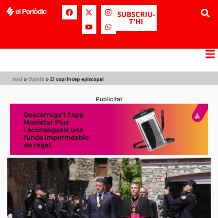
SUBSCRIU-
T'HI
Inici
»
Opinió
»
El copríncep episcopal
Publicitat