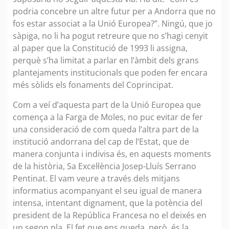
podria concebre un altre futur per a Andorra que no
fos estar associat a la Unió Europea?”. Ningú, que jo
sàpiga, no li ha pogut retreure que no s’hagi cenyit
al paper que la Constitució de 1993 li assigna,
perquè s’ha limitat a parlar en l’àmbit dels grans
plantejaments institucionals que poden fer encara
més sòlids els fonaments del Coprincipat.
Com a veí d’aquesta part de la Unió Europea que
comença a la Farga de Moles, no puc evitar de fer
una consideració de com queda l’altra part de la
institució andorrana del cap de l’Estat, que de
manera conjunta i indivisa és, en aquests moments
de la història, Sa Excel·lència Josep-Lluís Serrano
Pentinat. El vam veure a través dels mitjans
informatius acompanyant el seu igual de manera
intensa, intentant dignament, que la potència del
president de la República Francesa no el deixés en
un segon pla. El fet que ens queda, però, és la