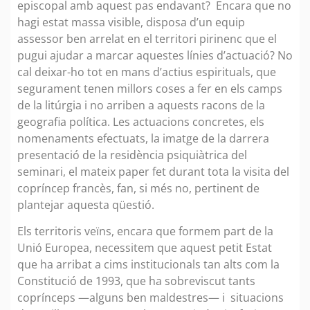
episcopal amb aquest pas endavant? Encara que no
hagi estat massa visible, disposa d’un equip
assessor ben arrelat en el territori pirinenc que el
pugui ajudar a marcar aquestes línies d’actuació? No
cal deixar-ho tot en mans d’actius espirituals, que
segurament tenen millors coses a fer en els camps
de la litúrgia i no arriben a aquests racons de la
geografia política. Les actuacions concretes, els
nomenaments efectuats, la imatge de la darrera
presentació de la residència psiquiàtrica del
seminari, el mateix paper fet durant tota la visita del
copríncep francès, fan, si més no, pertinent de
plantejar aquesta qüestió.
Els territoris veïns, encara que formem part de la
Unió Europea, necessitem que aquest petit Estat
que ha arribat a cims institucionals tan alts com la
Constitució de 1993, que ha sobreviscut tants
coprínceps —alguns ben maldestres— i situacions