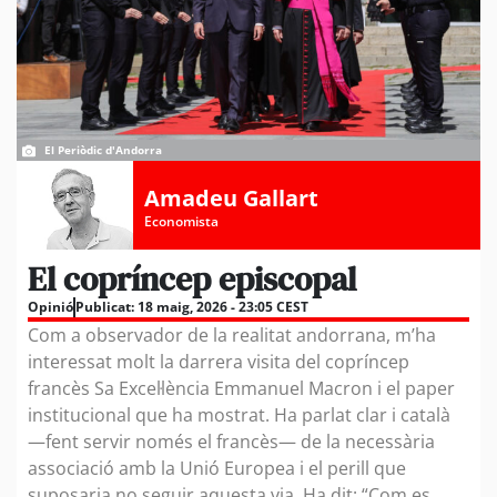
El Periòdic d'Andorra
Amadeu Gallart
Economista
El copríncep episcopal
Opinió
Publicat:
18 maig, 2026 - 23:05 CEST
Com a observador de la realitat andorrana, m’ha
interessat molt la darrera visita del copríncep
francès Sa Excel·lència Emmanuel Macron i el paper
institucional que ha mostrat. Ha parlat clar i català
—fent servir només el francès— de la necessària
associació amb la Unió Europea i el perill que
suposaria no seguir aquesta via. Ha dit: “Com es