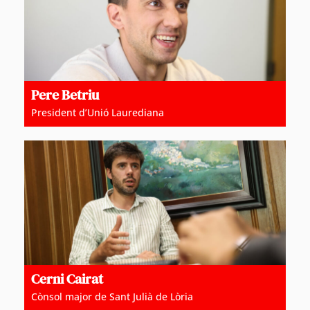
Pere Betriu
President d’Unió Laurediana
Cerni Cairat
Cònsol major de Sant Julià de Lòria