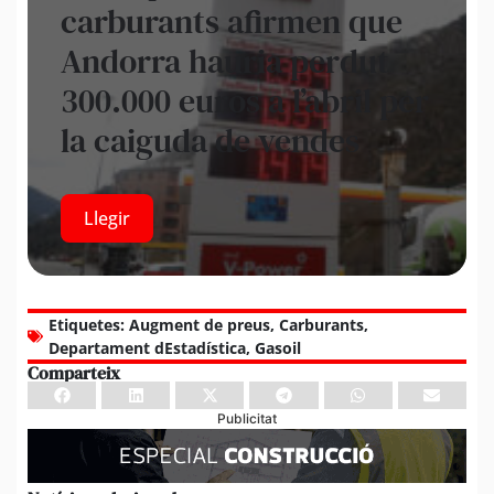
carburants afirmen que
Andorra hauria perdut
300.000 euros a l’abril per
la caiguda de vendes
Llegir
Etiquetes:
Augment de preus
,
Carburants
,
Departament dEstadística
,
Gasoil
Comparteix
Publicitat