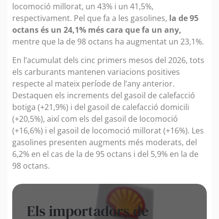
locomoció millorat, un 43% i un 41,5%,
respectivament. Pel que fa a les gasolines,
la de 95
octans és un 24,1% més cara que fa un any,
mentre que la de 98 octans ha augmentat un 23,1%.
En l’acumulat dels cinc primers mesos del 2026, tots
els carburants mantenen variacions positives
respecte al mateix període de l’any anterior.
Destaquen els increments del gasoil de calefacció
botiga (+21,9%) i del gasoil de calefacció domicili
(+20,5%), així com els del gasoil de locomoció
(+16,6%) i el gasoil de locomoció millorat (+16%). Les
gasolines presenten augments més moderats, del
6,2% en el cas de la de 95 octans i del 5,9% en la de
98 octans.
Els importadors de