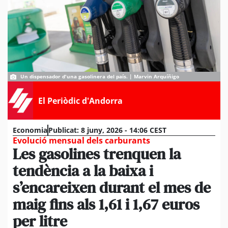
Un dispensador d'una gasolinera del país. | Marvin Arquíñigo
El Periòdic d'Andorra
Economia
Publicat:
8 juny, 2026 - 14:06 CEST
Evolució mensual dels carburants
Les gasolines trenquen la
tendència a la baixa i
s’encareixen durant el mes de
maig fins als 1,61 i 1,67 euros
per litre