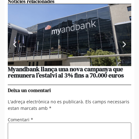
Notícies relacionades
Myandbank llança una nova campanya que
Le
remunera l’estalvi al 3% fins a 70.000 euros
po
un
Deixa un comentari
L'adreça electrònica no es publicarà.
Els camps necessaris
estan marcats amb
*
Comentari
*