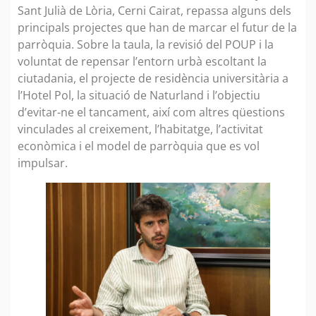
Sant Julià de Lòria, Cerni Cairat, repassa alguns dels
principals projectes que han de marcar el futur de la
parròquia. Sobre la taula, la revisió del POUP i la
voluntat de repensar l’entorn urbà escoltant la
ciutadania, el projecte de residència universitària a
l’Hotel Pol, la situació de Naturland i l’objectiu
d’evitar-ne el tancament, així com altres qüestions
vinculades al creixement, l’habitatge, l’activitat
econòmica i el model de parròquia que es vol
impulsar.