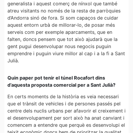
generalista i aquest comerç de nínxol que també
atreu visitants no només de la resta de parròquies
d’Andorra sinó de fora. Si som capaços de cuidar
aquest entorn urbà de millorar-lo, de posar més
serveis com per exemple aparcaments, que en
falten, doncs pensem que tot això ajudarà que la
gent pugui desenvolupar nous negocis puguin
emprendre i puguin viure millor al cap i a la fi a Sant
Julià.
Quin paper pot tenir el túnel Rocafort dins
d’aquesta proposta comercial per a Sant Julià?
En certs moments de la història es veia necessari
que el trànsit de vehicles i de persones passés pel
centre dels nuclis urbans per afavorir el creixement i
el desenvolupament per sort això ha anat canviant i
comencem a entendre que perquè es desenvolupi el
teixit econòmic doncs hem de prioritzar la qualitat