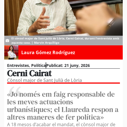
El cònsol major de Sant Julià de Lòria, Cerni Cairat, durant l'entrevista amb
aquesta casa. | Marvin Arquíñigo
Laura Gómez Rodríguez
Entrevistes
,
Política
Publicat:
21 juny, 2026
Cerni Cairat
Cònsol major de Sant Julià de Lòria
«Jo només em faig responsable de
les meves actuacions
urbanístiques; el Llaureda respon a
altres maneres de fer política»
A 18 mesos d’acabar el mandat, el cònsol major de