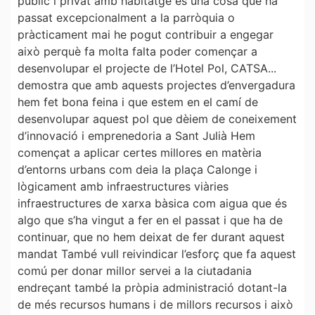
públic i privat amb habitatge és una cosa que ha
passat excepcionalment a la parròquia o
pràcticament mai he pogut contribuir a engegar
això perquè fa molta falta poder començar a
desenvolupar el projecte de l’Hotel Pol, CATSA...
demostra que amb aquests projectes d’envergadura
hem fet bona feina i que estem en el camí de
desenvolupar aquest pol que dèiem de coneixement
d’innovació i emprenedoria a Sant Julià Hem
començat a aplicar certes millores en matèria
d’entorns urbans com deia la plaça Calonge i
lògicament amb infraestructures viàries
infraestructures de xarxa bàsica com aigua que és
algo que s’ha vingut a fer en el passat i que ha de
continuar, que no hem deixat de fer durant aquest
mandat També vull reivindicar l’esforç que fa aquest
comú per donar millor servei a la ciutadania
endreçant també la pròpia administració dotant-la
de més recursos humans i de millors recursos i això