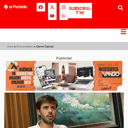
SUBSCRIU-
T'HI
Inici
»
Entrevistes
»
Cerni Cairat
Publicitat