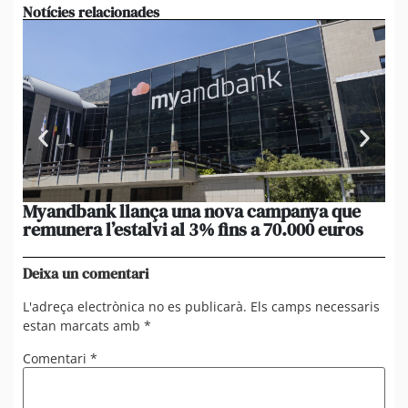
Notícies relacionades
Myandbank llança una nova campanya que
Le
remunera l’estalvi al 3% fins a 70.000 euros
po
un
Deixa un comentari
L'adreça electrònica no es publicarà.
Els camps necessaris
estan marcats amb
*
Comentari
*