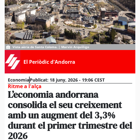
Vista aèria de Santa Coloma. | Marvin Arquíñigo
El Periòdic d'Andorra
Economia
Publicat:
18 juny, 2026 - 19:06 CEST
Ritme a l'alça
L’economia andorrana
consolida el seu creixement
amb un augment del 3,3%
durant el primer trimestre del
2026