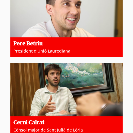
Pere Betriu
President d’Unió Laurediana
Cerni Cairat
Cònsol major de Sant Julià de Lòria