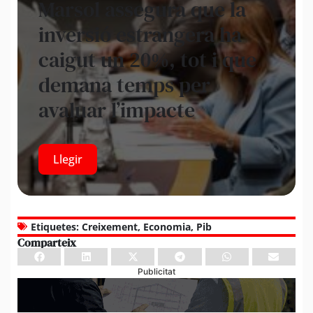
Marsol assegura que la
inversió estrangera ha
caigut un 20%, tot i que
demana temps per
avaluar l’impacte
Llegir
Etiquetes:
Creixement
,
Economia
,
Pib
Comparteix
Publicitat