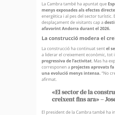
La Cambra també ha apuntat que
Esp
menys exposades als efectes directes
energètica i al pes del sector turístic
desplaçament de visitants cap a
desti
afavorint Andorra durant el 2026.
La construcció modera el cr
La construcció ha continuat sent
el s
a liderar el creixement econòmic, tot 
progressiva de l’activitat
. Mas ha ex
corresponen a
projectes aprovats fa
una evolució menys intensa.
“No cre
afirmat.
«El sector de la constr
creixent fins ara» – Jo
El president de la Cambra també ha i