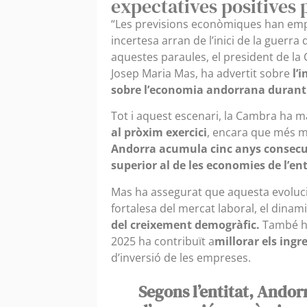
expectatives positives 
“Les previsions econòmiques han empitj
incertesa arran de l’inici de la guerra
aquestes paraules, el president de la
Josep Maria Mas, ha advertit sobre
l’
sobre l’economia andorrana durant 
Tot i aquest escenari, la Cambra ha 
al pròxim exercici
, encara que més mo
Andorra acumula cinc anys consecu
superior al de les economies de l’en
Mas ha assegurat que aquesta evoluci
fortalesa del mercat laboral, el dina
del creixement demogràfic.
També ha 
2025 ha contribuït a
millorar els ing
d’inversió de les empreses.
Segons l’entitat, Ando