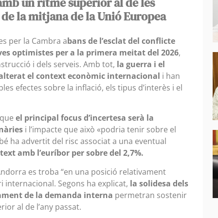
mb un ritme superior al de les
 de la mitjana de la Unió Europea
es per la Cambra a
bans de l’esclat del conflicte
ves optimistes per a la primera meitat del 2026
,
strucció i dels serveis. Amb tot,
la guerra i el
alterat el context econòmic internacional
i han
s efectes sobre la inflació, els tipus d’interès i el
t que
el principal focus d’incertesa serà la
onàries
i l’impacte que això «podria tenir sobre el
bé ha advertit del risc associat a una eventual
text amb l’euríbor per sobre del 2,7%.
Andorra es troba “en una posició relativament
ri internacional. Segons ha explicat,
la solidesa dels
tament de la demanda interna
permetran sostenir
ior al de l’any passat.