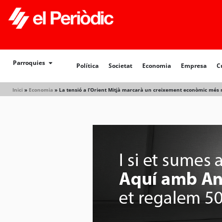
Parroquies
Política
Societat
Economia
Empresa
C
Inici
»
Economia
»
La tensió a l’Orient Mitjà marcarà un creixement econòmic més