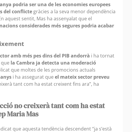
anya podria ser una de les economies europees
 del conflicte
gràcies a la seva menor dependència
. En aquest sentit, Mas ha assenyalat que el
nacions considerades més segures podria acabar
eixement
ector amb més pes dins del PIB andorrà
i ha tornat
i que
la Cambra ja detecta una moderació
plicat que moltes de les promocions actuals
 anys
i ha assegurat que
el mateix sector preveu
ixerà tant com ha estat creixent fins ara”, ha
ucció no creixerà tant com ha estat
sep Maria Mas
ndicat que aquesta tendència descendent “ja s’està