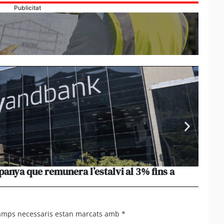
Publicitat
nya que remunera l’estalvi al 3% fins a
Les e
setma
camps necessaris estan marcats amb
*