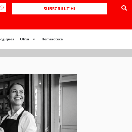
SUBSCRIU-T'HI
lògiques
Oh!si
Hemeroteca