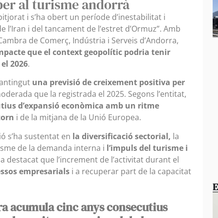
per al turisme andorrà
orat i s’ha obert un període d’inestabilitat i
 de l’Iran i del tancament de l’estret d’Ormuz”. Amb
 Cambra de Comerç, Indústria i Serveis d’Andorra,
impacte que el context geopolític podria tenir
el 2026
.
mantingut
una previsió de creixement positiva per
derada que la registrada el 2025. Segons l’entitat,
tius d’expansió econòmica amb un ritme
torn
i de la mitjana de la Unió Europea.
ó s’ha sustentat en
la diversificació sectorial,
la
misme de la demanda interna i
l’impuls del turisme i
destacat que l’increment de l’activitat durant el
ressos empresarials
i a recuperar part de la capacitat
E
rra acumula cinc anys consecutius