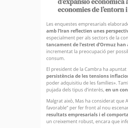
d’expansió econòmica a
economies de l’entorn i
Les enquestes empresarials elaborad
amb l’Iran reflectien unes perspecti
especialment per als sectors de la con
tancament de l’estret d’Ormuz han 
incrementat la preocupació per possible
consum.
El president de la Cambra ha apunta
persistència de les tensions inflaci
poder adquisitiu de les famílies». Tam
pujada dels tipus d’interès,
en un con
Malgrat això, Mas ha considerat que 
favorable” per fer front al nou escena
resultats empresarials i el compor
un creixement robust, encara que infer