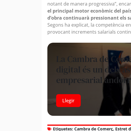
notant de manera progressiva”, enca
el principal motor econòmic del paí
d’obra continuarà pressionant els sal
Segons ha explicat, la competència e
provocant increments salarials contin
La Cambra de Comer
digital és un dels a
empresarial andor
Llegir
Etiquetes:
Cambra de Comerç
,
Estret 