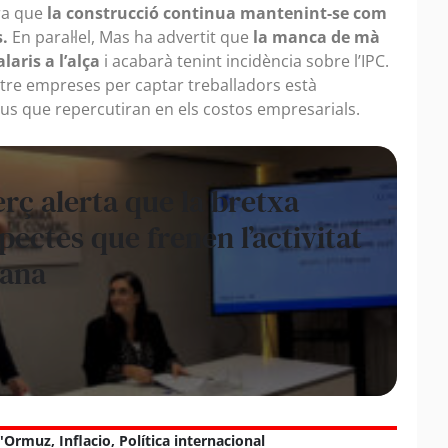
ra que
la construcció continua mantenint-se com
s.
En paral·lel, Mas ha advertit que
la manca de mà
aris a l’alça
i acabarà tenint incidència sobre l’IPC.
ntre empreses per captar treballadors està
us que repercutiran en els costos empresarials.
ç alerta que la bretxa
spectes que frenen l’activitat
rana
d'Ormuz
,
Inflacio
,
Política internacional