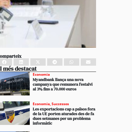
omparteix
l més destacat
Economia
Myandbank llança una nova
campanya que remunera l’estalvi
al 3% fins a 70.000 euros
Economia
,
Successos
Les exportacions cap a països fora
de la UE porten aturades des de fa
dues setmanes per un problema
informàtic