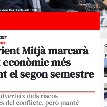
 Maria Mas i Sol Rossell. | CCIS
 CEST
omia
C
Orient Mitjà marcarà
E
t econòmic més
t el segon semestre
verteix dels riscos
cs del conflicte, però manté