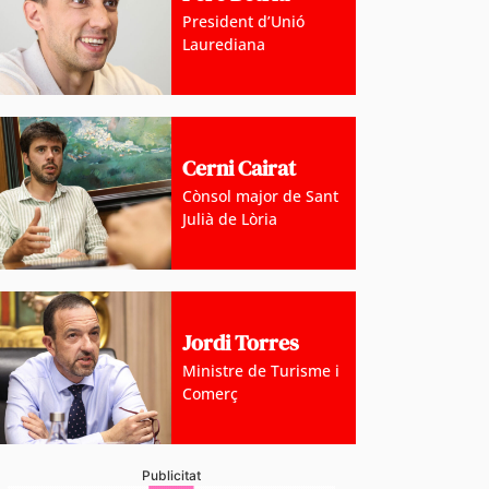
President d’Unió
Laurediana
Cerni Cairat
Cònsol major de Sant
Julià de Lòria
Jordi Torres
Ministre de Turisme i
Comerç
Publicitat