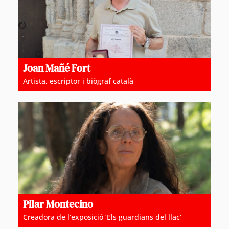
Joan Mañé Fort
Artista, escriptor i biògraf català
Pilar Montecino
Creadora de l’exposició ‘Els guardians del llac’