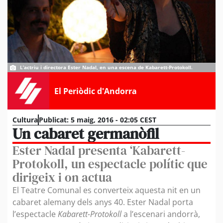
L’actriu i directora Ester Nadal, en una escena de Kabarett-Protokoll.
El Periòdic d'Andorra
Cultura
Publicat:
5 maig, 2016 - 02:05 CEST
Un cabaret germanòfil
Ester Nadal presenta ‘Kabarett-
Protokoll, un espectacle polític que
dirigeix i on actua
El Teatre Comunal es converteix aquesta nit en un
cabaret alemany dels anys 40. Ester Nadal porta
l’espectacle
Kabarett-Protokoll
a l’escenari andorrà,