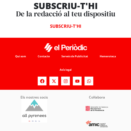
SUBSCRIU-T'HI
De la redacció al teu dispositiu
SUBSCRIU-T'HI
Qui som
Contacte
Serveis de Publicitat
Hemeroteca
Avís legal
Els nostres socis
Col·labora