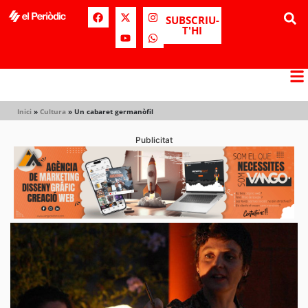
SUBSCRIU-
T'HI
Inici
»
Cultura
»
Un cabaret germanòfil
Publicitat