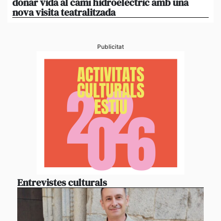
donar vida al camí hidroelèctric amb una
am
nova visita teatralitzada
‘An
Publicitat
Entrevistes culturals