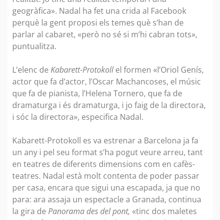
geogràfica». Nadal ha fet una crida al Facebook
perquè la gent proposi els temes què s’han de
parlar al cabaret, «però no sé si m’hi cabran tots»,
puntualitza.
L’elenc de
Kabarett-Protokoll
el formen «l’Oriol Genís,
actor que fa d’actor, l’Oscar Machancoses, el músic
que fa de pianista, l’Helena Tornero, que fa de
dramaturga i és dramaturga, i jo faig de la directora,
i sóc la directora», especifica Nadal.
Kabarett-Protokoll es va estrenar a Barcelona ja fa
un any i pel seu format s’ha pogut veure arreu, tant
en teatres de diferents dimensions com en cafès-
teatres. Nadal està molt contenta de poder passar
per casa, encara que sigui una escapada, ja que no
para: ara assaja un espectacle a Granada, continua
la gira de
Panorama des del pont,
«tinc dos maletes