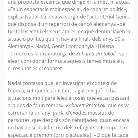
una proposta escènica que dirigeix i, a més, hi actua.
«És un espectacle molt especial, de cabaret polític»,
explica Nadal. La idea va sorgir de l’actor Oriol Genís,
que disposa d’un repertori de cançó alemanya «de
Bertol Brecht i els seus amics, en què denunciaven la
situació política que hi havia a finals dels anys 30 a
Alemanya». Nadal, Genís i companyia –Helena
Tornero és la dramaturga de
Kabarett-Protokoll
– van
idear com donar forma a aquests temes musicals, i
el resultat és el cabaret.
Nadal confessa que, en investigar el context de
l’època, «et quedes bastant cagat perquè hi ha
situacions molt paral·leles a coses que estan passant
ara des de fa un temps».
Kabarett-Protokoll
, que es va
estrenar fa un any, parla d’èxodes massius de
persones, que després són rebutjades, quan encara
no havia esclatat la crisi dels refugiats a Europa. Un
espectacle premonitori i d’actualitat. «El que fa cada