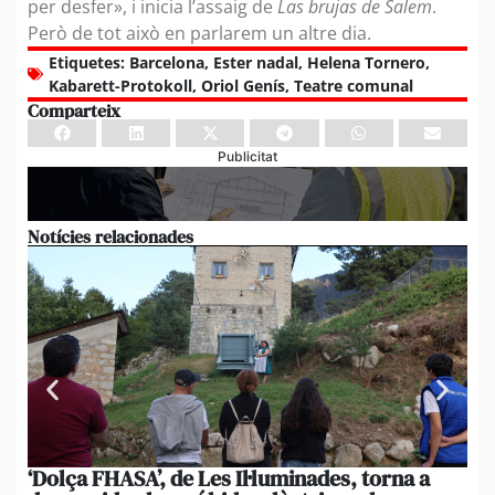
per desfer», i inicia l’assaig de
Las brujas de Salem
.
Però de tot això en parlarem un altre dia.
Etiquetes:
Barcelona
,
Ester nadal
,
Helena Tornero
,
Kabarett-Protokoll
,
Oriol Genís
,
Teatre comunal
Comparteix
Publicitat
Notícies relacionades
‘Dolça FHASA’, de Les Il·luminades, torna a
La