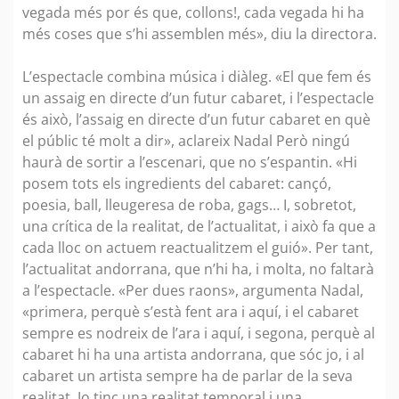
vegada més por és que, collons!, cada vegada hi ha
més coses que s’hi assemblen més», diu la directora.
L’espectacle combina música i diàleg. «El que fem és
un assaig en directe d’un futur cabaret, i l’espectacle
és això, l’assaig en directe d’un futur cabaret en què
el públic té molt a dir», aclareix Nadal Però ningú
haurà de sortir a l’escenari, que no s’espantin. «Hi
posem tots els ingredients del cabaret: cançó,
poesia, ball, lleugeresa de roba, gags… I, sobretot,
una crítica de la realitat, de l’actualitat, i això fa que a
cada lloc on actuem reactualitzem el guió». Per tant,
l’actualitat andorrana, que n’hi ha, i molta, no faltarà
a l’espectacle. «Per dues raons», argumenta Nadal,
«primera, perquè s’està fent ara i aquí, i el cabaret
sempre es nodreix de l’ara i aquí, i segona, perquè al
cabaret hi ha una artista andorrana, que sóc jo, i al
cabaret un artista sempre ha de parlar de la seva
realitat. Jo tinc una realitat temporal i una