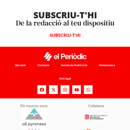
SUBSCRIU-T'HI
De la redacció al teu dispositiu
SUBSCRIU-T'HI
Qui som
Contacte
Serveis de Publicitat
Hemeroteca
Avís legal
Els nostres socis
Col·labora